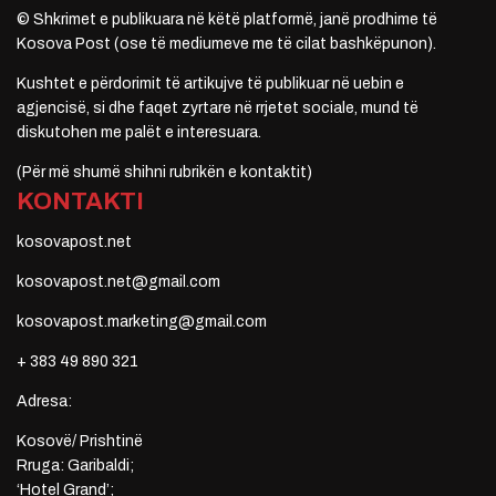
© Shkrimet e publikuara në këtë platformë, janë prodhime të
Kosova Post (ose të mediumeve me të cilat bashkëpunon).
Kushtet e përdorimit të artikujve të publikuar në uebin e
agjencisë, si dhe faqet zyrtare në rrjetet sociale, mund të
diskutohen me palët e interesuara.
(Për më shumë shihni rubrikën e kontaktit)
KONTAKTI
kosovapost.net
kosovapost.net@gmail.com
kosovapost.marketing@gmail.com
+ 383 49 890 321
Adresa:
Kosovë/ Prishtinë
Rruga: Garibaldi;
‘Hotel Grand’;