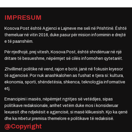
IMPRESUM
Kosova Post është Agjenci e Lajmeve me seli në Prishtinë. Është
themeluar në vitin 2016, duke pasur për mision informimin e drejtë
e të paanshëm.
Për rrjedhojë, prej vitesh, Kosova Post, është shndërruar në një
dritare të besueshme, nëpërmjet së cilës informohen qytetarët.
Zhvillimet politike në vend, rajon e botë, janë në fokusin kryesor
të agjencisë. Por nuk anashkalohen as fushat e tjera si: kultura,
ekonomia, sporti, shëndetësia, shkenca, teknologjia informative
etj.
Emancipimi i masës, nëpërmjet ngritjes së vetëdijes, sipas
politikave redaksionale, arrihet vetëm duke mos i konsideruar
lexuesit dhe ndjekësit e agjencisë, si masë klikuesish. Kjo ka qenë
dhe ka mbetur premisa themelore e politikave të redaksisë.
@Copyright