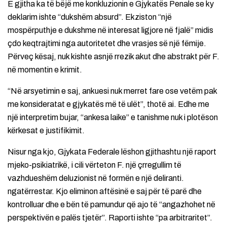
E gjitha ka të bëjë me konkluzionin e Gjykatës Penale se ky
deklarim ishte “dukshëm absurd”. Ekziston “një
mospërputhje e dukshme në interesat ligjore në fjalë” midis
çdo keqtrajtimi nga autoritetet dhe vrasjes së një fëmije.
Përveç kësaj, nuk kishte asnjë rrezik akut dhe abstrakt për F.
në momentin e krimit.
“Në arsyetimin e saj, ankuesi nuk merret fare ose vetëm pak
me konsideratat e gjykatës më të ulët”, thotë ai. Edhe me
një interpretim bujar, “ankesa laike” e tanishme nuk i plotëson
kërkesat e justifikimit.
Nisur nga kjo, Gjykata Federale lëshon gjithashtu një raport
mjeko-psikiatrikë, i cili vërteton F. një çrregullim të
vazhdueshëm deluzionist në formën e një deliranti.
ngatërrestar. Kjo eliminon aftësinë e saj për të parë dhe
kontrolluar dhe e bën të pamundur që ajo të “angazhohet në
perspektivën e palës tjetër”. Raporti ishte “pa arbitraritet”.