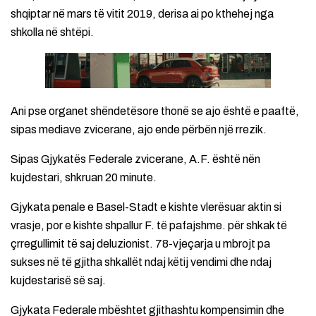
shqiptar në mars të vitit 2019, derisa ai po kthehej nga
shkolla në shtëpi.
Ani pse organet shëndetësore thonë se ajo është e paaftë,
sipas mediave zvicerane, ajo ende përbën një rrezik.
Sipas Gjykatës Federale zvicerane, A.F. është nën
kujdestari, shkruan 20 minute.
Gjykata penale e Basel-Stadt e kishte vlerësuar aktin si
vrasje, por e kishte shpallur F. të pafajshme. për shkak të
çrregullimit të saj deluzionist. 78-vjeçarja u mbrojt pa
sukses në të gjitha shkallët ndaj këtij vendimi dhe ndaj
kujdestarisë së saj.
Gjykata Federale mbështet gjithashtu kompensimin dhe