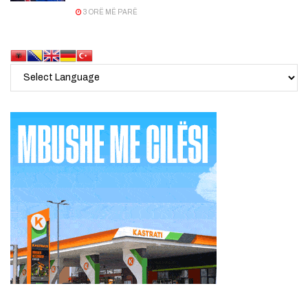
3 ORË MË PARË