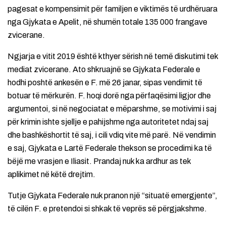
pagesat e kompensimit për familjen e viktimës të urdhëruara
nga Gjykata e Apelit, në shumën totale 135 000 frangave
zvicerane.
Ngjarja e vitit 2019 është kthyer sërish në temë diskutimi tek
mediat zvicerane. Ato shkruajnë se Gjykata Federale e
hodhi poshtë ankesën e F. më 26 janar, sipas vendimit të
botuar të mërkurën. F. hoqi dorë nga përfaqësimi ligjor dhe
argumentoi, si në negociatat e mëparshme, se motivimi i saj
për krimin ishte sjellje e pahijshme nga autoritetet ndaj saj
dhe bashkëshortit të saj, i cili vdiq vite më parë. Në vendimin
e saj, Gjykata e Lartë Federale thekson se procedimi ka të
bëjë me vrasjen e Iliasit. Prandaj nuk ka ardhur as tek
aplikimet në këtë drejtim.
Tutje Gjykata Federale nuk pranon një “situatë emergjente”,
të cilën F. e pretendoi si shkak të veprës së përgjakshme.