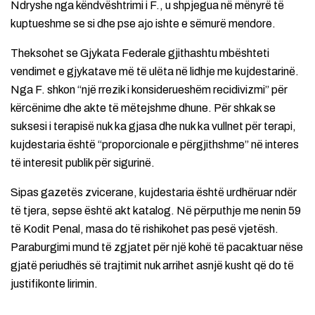
Ndryshe nga këndvështrimi i F., u shpjegua në mënyrë të
kuptueshme se si dhe pse ajo ishte e sëmurë mendore.
Theksohet se Gjykata Federale gjithashtu mbështeti
vendimet e gjykatave më të ulëta në lidhje me kujdestarinë.
Nga F. shkon “një rrezik i konsiderueshëm recidivizmi” për
kërcënime dhe akte të mëtejshme dhune. Për shkak se
suksesi i terapisë nuk ka gjasa dhe nuk ka vullnet për terapi,
kujdestaria është “proporcionale e përgjithshme” në interes
të interesit publik për sigurinë.
Sipas gazetës zvicerane, kujdestaria është urdhëruar ndër
të tjera, sepse është akt katalog. Në përputhje me nenin 59
të Kodit Penal, masa do të rishikohet pas pesë vjetësh.
Paraburgimi mund të zgjatet për një kohë të pacaktuar nëse
gjatë periudhës së trajtimit nuk arrihet asnjë kusht që do të
justifikonte lirimin.