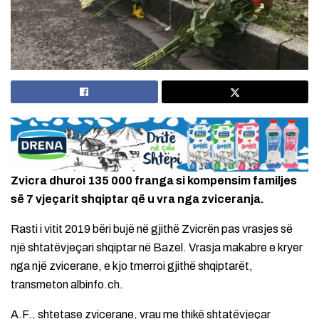
Zvicra dhuroi 135 000 franga si kompensim familjes
së 7 vjeçarit shqiptar që u vra nga zviceranja.
Rasti i vitit 2019 bëri bujë në gjithë Zvicrën pas vrasjes së
një shtatëvjeçari shqiptar në Bazel. Vrasja makabre e kryer
nga një zvicerane, e kjo tmerroi gjithë shqiptarët,
transmeton albinfo.ch.
A.F., shtetase zvicerane, vrau me thikë shtatëvjeçar