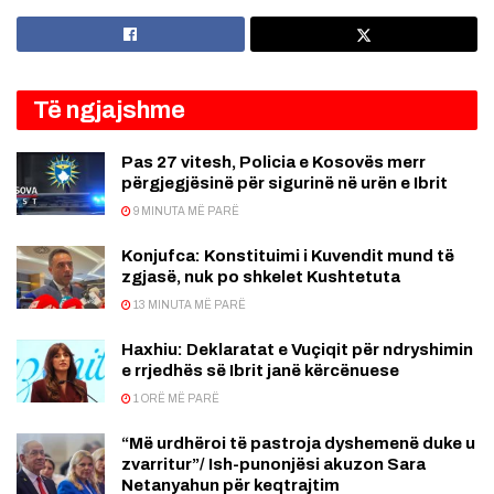
Të ngjajshme
Pas 27 vitesh, Policia e Kosovës merr
përgjegjësinë për sigurinë në urën e Ibrit
9 MINUTA MË PARË
Konjufca: Konstituimi i Kuvendit mund të
zgjasë, nuk po shkelet Kushtetuta
13 MINUTA MË PARË
Haxhiu: Deklaratat e Vuçiqit për ndryshimin
e rrjedhës së Ibrit janë kërcënuese
1 ORË MË PARË
“Më urdhëroi të pastroja dyshemenë duke u
zvarritur”/ Ish-punonjësi akuzon Sara
Netanyahun për keqtrajtim