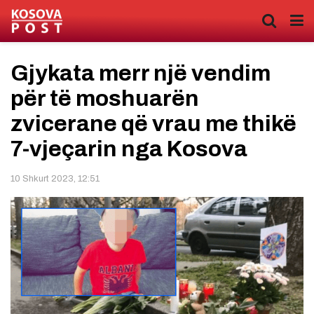
Gjykata merr një vendim
për të moshuarën
zvicerane që vrau me thikë
7-vjeçarin nga Kosova
10 Shkurt 2023, 12:51