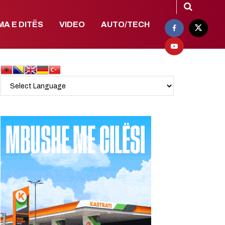
MA E DITËS
VIDEO
AUTO/TECH