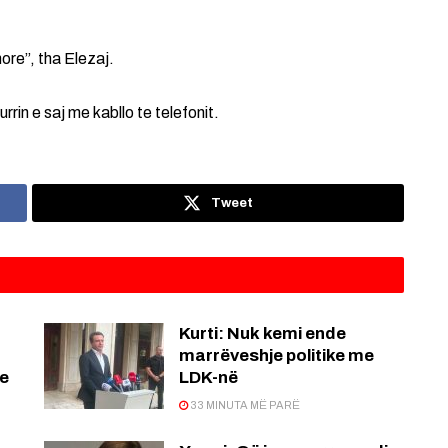
ore”, tha Elezaj.
rin e saj me kabllo te telefonit.
Tweet
Kurti: Nuk kemi ende
marrëveshje politike me
re
LDK-në
33 MINUTA MË PARË