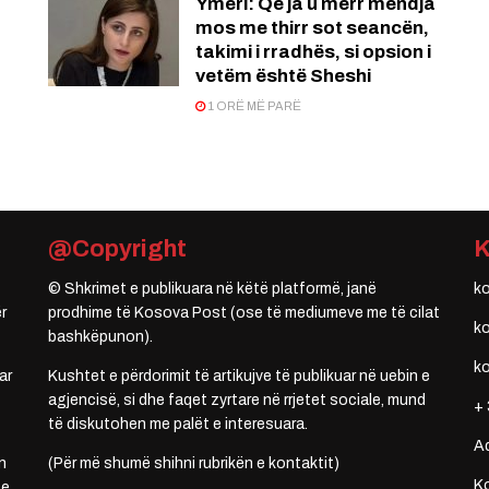
Ymeri: Që ja u merr mendja
mos me thirr sot seancën,
takimi i rradhës, si opsion i
vetëm është Sheshi
1 ORË MË PARË
@Copyright
© Shkrimet e publikuara në këtë platformë, janë
k
r
prodhime të Kosova Post (ose të mediumeve me të cilat
k
bashkëpunon).
k
ar
Kushtet e përdorimit të artikujve të publikuar në uebin e
agjencisë, si dhe faqet zyrtare në rrjetet sociale, mund
+ 
të diskutohen me palët e interesuara.
A
n
(Për më shumë shihni rubrikën e kontaktit)
Ko
 e