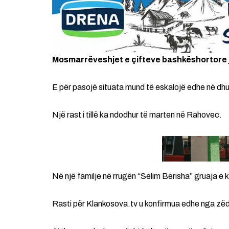
Mosmarrëveshjet e çifteve bashkëshortore jo 
E për pasojë situata mund të eskalojë edhe në dhu
Një rast i tillë ka ndodhur të marten në Rahovec.
Në një familje në rrugën “Selim Berisha” gruaja e ka
Rasti për Klankosova.tv u konfirmua edhe nga zëdh