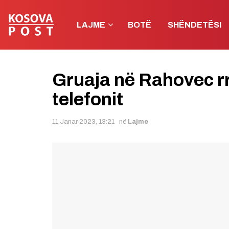
LAJME
BOTË
SHËNDETËSI
Gruaja në Rahovec rr
telefonit
11 Janar 2023, 13:21
në
Lajme