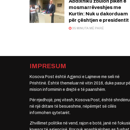
Abdixhiku zbulon pikën e
mosmarrëveshjes me
Kurtin: Nuk u dakorduam
për çështjen e presidentit
35 MINUTA MË PARË
IMPRESUM
Kosova Post është Agjenci e Lajmeve me seli në
Prishtinë. Është themeluar në vitin 2016, duke pasur pë
mision informimin e drejtë e të paanshëm.
Për rrjedhojë, prej vitesh, Kosova Post, është shndërru
në një dritare të besueshme, nëpërmjet së cilës
informohen qytetarët.
Zhvillimet politike në vend, rajon e botë, janë në fokusi
kryesor të agjencisë. Por nuk anashkalohen as fushat