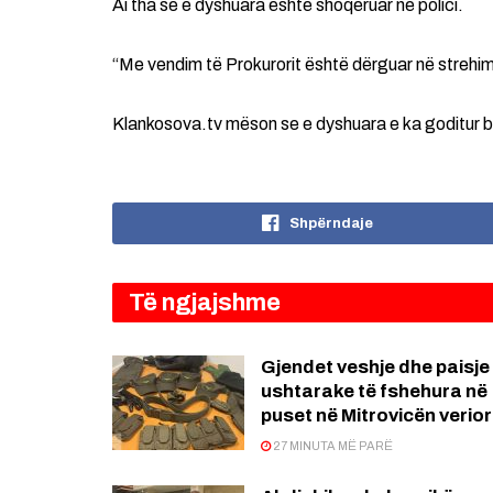
Ai tha se e dyshuara është shoqëruar në polici.
“Me vendim të Prokurorit është dërguar në strehim
Klankosova.tv mëson se e dyshuara e ka goditur bur
Shpërndaje
Të ngjajshme
Gjendet veshje dhe paisje
ushtarake të fshehura në
puset në Mitrovicën verio
27 MINUTA MË PARË