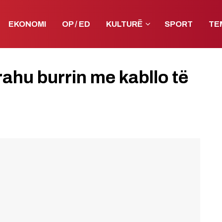
EKONOMI
OP / ED
KULTURË
SPORT
TE
ahu burrin me kabllo të