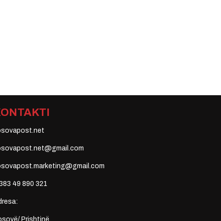
KONTAKTI
osovapost.net
osovapost.net@gmail.com
osovapost.marketing@gmail.com
383 49 890 321
dresa:
sovë/ Prishtinë