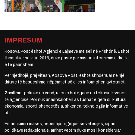
IMPRESUM
Kosova Post është Agjenci e Lajmeve me seli në Prishtinë. Është
themeluar në vitin 2016, duke pasur për mision informimin e drejtë
e të paanshëm.
Për rrjedhojë, prej vitesh, Kosova Post, është shndërruar në një
dritare të besueshme, nëpërmjet së cilës informohen qytetarët.
Zhvillimet politike në vend, rajon e botë, janë në fokusin kryesor
të agjencisë. Por nuk anashkalohen as fushat e tjera si: kultura,
ekonomia, sporti, shëndetësia, shkenca, teknologjia informative
etj.
Emancipimi i masës, nëpërmjet ngritjes së vetëdijes, sipas
politikave redaksionale, arrihet vetëm duke mos i konsideruar