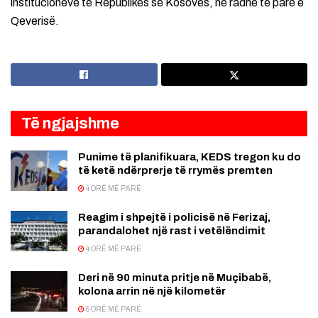
institucioneve të Republikës së Kosovës, në radhë të parë e
Qeverisë.
Të ngjajshme
Punime të planifikuara, KEDS tregon ku do
të ketë ndërprerje të rrymës premten
4 ORË MË PARË
Reagim i shpejtë i policisë në Ferizaj,
parandalohet një rast i vetëlëndimit
4 ORË MË PARË
Deri në 90 minuta pritje në Muçibabë,
kolona arrin në një kilometër
5 ORË MË PARË