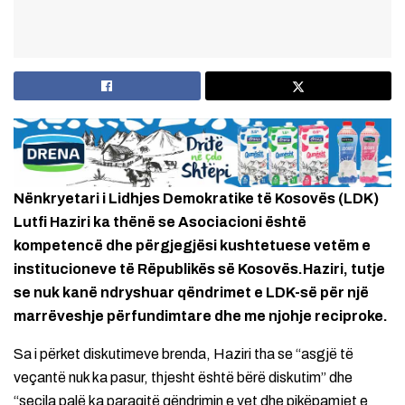
Nënkryetari i Lidhjes Demokratike të Kosovës (LDK)
Lutfi Haziri ka thënë se Asociacioni është
kompetencë dhe përgjegjësi kushtetuese vetëm e
institucioneve të Rëpublikës së Kosovës.Haziri, tutje
se nuk kanë ndryshuar qëndrimet e LDK-së për një
marrëveshje përfundimtare dhe me njohje reciproke.
Sa i përket diskutimeve brenda, Haziri tha se “asgjë të
veçantë nuk ka pasur, thjesht është bërë diskutim” dhe
“secila palë ka paraqitë qëndrimin e vet dhe pikëpamjet e