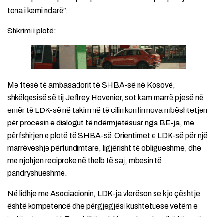
tona i kemi ndarë”.
Shkrimi i plotë:
Me ftesë të ambasadorit të SHBA-së në Kosovë,
shkëlqesisë së tij Jeffrey Hovenier, sot kam marrë pjesë në
emër të LDK-së në takim në të cilin konfirmova mbështetjen
për procesin e dialogut të ndërmjetësuar nga BE-ja, me
përfshirjen e plotë të SHBA-së.Orientimet e LDK-së për një
marrëveshje përfundimtare, ligjërisht të obligueshme, dhe
me njohjen reciproke në thelb të saj, mbesin të
pandryshueshme.
Në lidhje me Asociacionin, LDK-ja vlerëson se kjo çështje
është kompetencë dhe përgjegjësi kushtetuese vetëm e