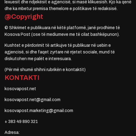
lexuesit dhe ndjekësit e agjencisë, si masë klikuesish. Kjo ka qenë
dhe ka mbetur premisa themelore e politikave të redaksisë.
@Copyright
© Shkrimet e publikuara në këtë platformë, janë prodhime të
Kosova Post (ose të mediumeve me të cilat bashkëpunon).
Kushtet e përdorimit të artikujve të publikuar në uebin e
agjencisë, si dhe faqet zyrtare në rrjetet sociale, mund të
diskutohen me palët e interesuara.
(Për më shumë shihni rubrikën e kontaktit)
KONTAKTI
kosovapost.net
kosovapost.net@gmail.com
kosovapost.marketing@gmail.com
+ 383 49 890 321
Adresa: