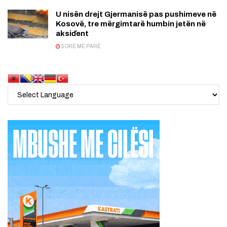
U nisën drejt Gjermanisë pas pushimeve në
Kosovë, tre mërgimtarë humbin jetën në
aksiďent
5 ORË MË PARË