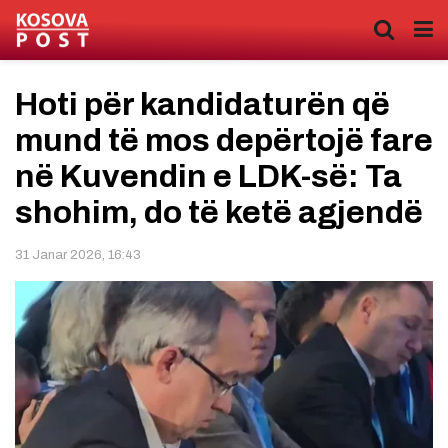
Hoti për kandidaturën që
mund të mos depërtojë fare
në Kuvendin e LDK-së: Ta
shohim, do të ketë agjendë
31 Janar 2026, 16:43