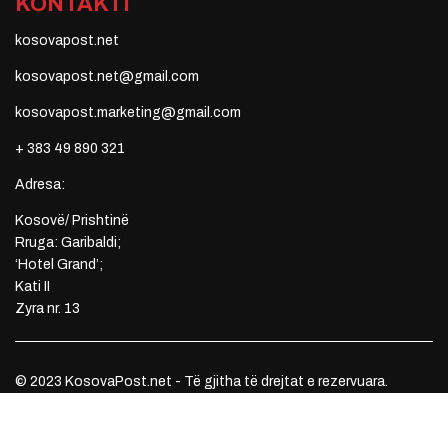
KONTAKTI
kosovapost.net
kosovapost.net@gmail.com
kosovapost.marketing@gmail.com
+ 383 49 890 321
Adresa:
Kosovë/ Prishtinë
Rruga: Garibaldi;
‘Hotel Grand’;
Kati II
Zyra nr. 13
© 2023 KosovaPost.net - Të gjitha të drejtat e rezervuara.