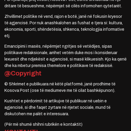
dritare të besueshme, nëpërmjet së cilës informohen qytetarët.
Zhvillimet politike në vend, rajon e botë, janë në fokusin kryesor
të agjencisë. Por nuk anashkalohen as fushat e tjera si: kultura,
ekonomia, sporti, shëndetësia, shkenca, teknologjia informative
etj.
Emancipimi i masës, nëpërmjet ngritjes së vetëdijes, sipas
politikave redaksionale, arrihet vetëm duke mos i konsideruar
lexuesit dhe ndjekësit e agjencisë, si masë klikuesish. Kjo ka qenë
dhe ka mbetur premisa themelore e politikave të redaksisë.
@Copyright
© Shkrimet e publikuara në këtë platformë, janë prodhime të
Kosova Post (ose të mediumeve me të cilat bashkëpunon).
Kushtet e përdorimit të artikujve të publikuar në uebin e
agjencisë, si dhe faqet zyrtare në rrjetet sociale, mund të
diskutohen me palët e interesuara.
(Për më shumë shihni rubrikën e kontaktit)