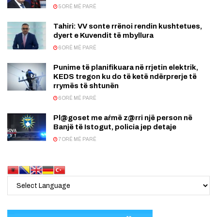
5 ORË MË PARË
Tahiri: VV sonte rrënoi rendin kushtetues,
dyert e Kuvendit të mbyllura
6 ORË MË PARË
Punime të planifikuara në rrjetin elektrik,
KEDS tregon ku do të ketë ndërprerje të
rrymës të shtunën
6 ORË MË PARË
Pl@goset me aŕmë z@rri një person në
Banjë të Istogut, policia jep detaje
7 ORË MË PARË