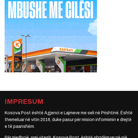
IMPRESUM
Kosova Post është Agjenci e Lajmeve me seli në Prishtinë. Është
themeluar në vitin 2016, duke pasur për mision informimin e drejtë
e të paanshëm.
Për rrjedhojë, prej vitesh, Kosova Post, është shndërruar në një