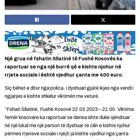
Një grua në fshatin Sllatinë të Fushë Kosovës ka
raportuar se nga një burrë që e kishte njohur në
rrjete sociale i është vjedhur çanta me 400 euro.
Siç bëhet e ditur nga polica, i dyshuari gjatë ikjes nga vendi i
ngjarjes e kishte shkelur viktimën me veturë.
“Fshati Sllatinë, Fushë Kosovë 22.03.2023 – 21:00. Viktima
femër kosovare ka raportuar se derisa ishte duke qëndruar
në një lokal me një person të dyshuar të cilin e kishte njohur
përmes rrjeteve sociale i njëjti ja kishte vjedhur nga çanta