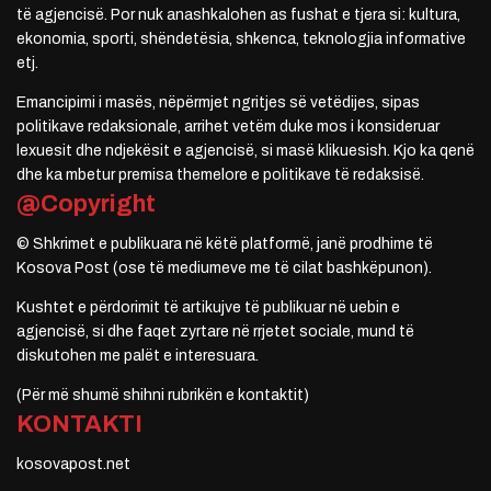
të agjencisë. Por nuk anashkalohen as fushat e tjera si: kultura,
ekonomia, sporti, shëndetësia, shkenca, teknologjia informative
etj.
Emancipimi i masës, nëpërmjet ngritjes së vetëdijes, sipas
politikave redaksionale, arrihet vetëm duke mos i konsideruar
lexuesit dhe ndjekësit e agjencisë, si masë klikuesish. Kjo ka qenë
dhe ka mbetur premisa themelore e politikave të redaksisë.
@Copyright
© Shkrimet e publikuara në këtë platformë, janë prodhime të
Kosova Post (ose të mediumeve me të cilat bashkëpunon).
Kushtet e përdorimit të artikujve të publikuar në uebin e
agjencisë, si dhe faqet zyrtare në rrjetet sociale, mund të
diskutohen me palët e interesuara.
(Për më shumë shihni rubrikën e kontaktit)
KONTAKTI
kosovapost.net