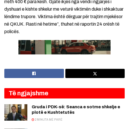
rreth 400 € para kesh. Gjatë ikjes nga vendi i ngjarjes i
dyshuari e kishte shkelur me veturë viktimën duke i shkaktuar
lëndime trupore. Viktima është dërguar për trajtim mjekësor
në QKUK. Rasti në hetime”, thuhet në raportin 24 orësh të
policës.
Të ngjajshme
Gruda i PDK-së: Seanca e sotme shkelje e
plotë e Kushtetutës
2 MINUTA MË PARË