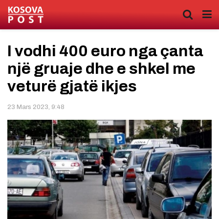
I vodhi 400 euro nga çanta
një gruaje dhe e shkel me
veturë gjatë ikjes
23 Mars 2023, 9:48