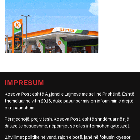
IMPRESUM
Kosova Post është Agjenci e Lajmeve me seli në Prishtinë. Është
themeluar në vitin 2016, duke pasur për mision informimin e drejtë
e të paanshëm.
Për rrjedhojë, prej vitesh, Kosova Post, është shndërruar në një
dritare të besueshme, nëpërmjet së cilës informohen qytetarët.
Zhvillimet politike në vend, rajon e botë, janë në fokusin kryesor