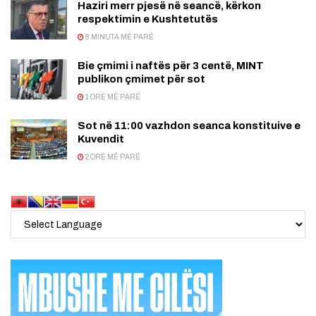
Haziri merr pjesë në seancë, kërkon
respektimin e Kushtetutës
8 MINUTA MË PARË
Bie çmimi i naftës për 3 centë, MINT
publikon çmimet për sot
1 ORË MË PARË
Sot në 11:00 vazhdon seanca konstituive e
Kuvendit
2 ORË MË PARË