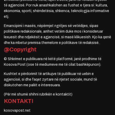
të agjencisë. Por nuk anashkalohen as fushat e tjera si: kultura,
ekonomia, sporti, shëndetësia, shkenca, teknologjia informative
etj.
Emancipimi i masës, nëpërmjet ngritjes së vetëdijes, sipas
politikave redaksionale, arrihet vetëm duke mos i konsideruar
lexuesit dhe ndjekësit e agjencisë, si masë klikuesish. Kjo ka qenë
dhe ka mbetur premisa themelore e politikave të redaksisë.
@Copyright
© Shkrimet e publikuara në këtë platformë, janë prodhime të
Kosova Post (ose të mediumeve me të cilat bashkëpunon).
Kushtet e përdorimit të artikujve të publikuar në uebin e
agjencisë, si dhe faqet zyrtare në rrjetet sociale, mund të
diskutohen me palët e interesuara.
(Për më shumë shihni rubrikën e kontaktit)
KONTAKTI
kosovapost.net