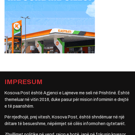
IMPRESUM
Kosova Post është Agjenci e Lajmeve me seli në Prishtinë. Është
themeluar në vitin 2016, duke pasur për mision informimin e drejtë
e të paanshëm.
Për rrjedhojë, prej vitesh, Kosova Post, është shndërruar në një
dritare të besueshme, nëpërmjet së cilës informohen qytetarët.
Zhvillimet politike në vend, rajon e botë, janë në fokusin kryesor