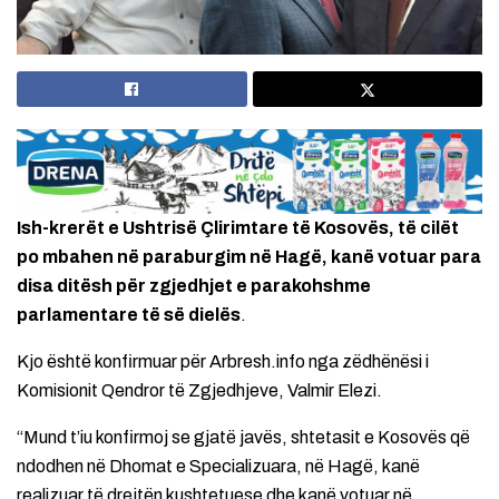
Ish-krerët e Ushtrisë Çlirimtare të Kosovës, të cilët
po mbahen në paraburgim në Hagë, kanë votuar para
disa ditësh për zgjedhjet e parakohshme
parlamentare të së dielës
.
Kjo është konfirmuar për Arbresh.info nga zëdhënësi i
Komisionit Qendror të Zgjedhjeve, Valmir Elezi.
“Mund t’iu konfirmoj se gjatë javës, shtetasit e Kosovës që
ndodhen në Dhomat e Specializuara, në Hagë, kanë
realizuar të drejtën kushtetuese dhe kanë votuar në