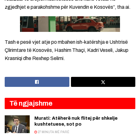
zgjedhjet e parakohshme për Kuvendin e Kosovës”, tha ai.
Tash e pesë vjet atje po mbahen ish-katërshja e Ushtrisë
Çlirimtare të Kosovës, Hashim Thaçi, Kadri Veseli, Jakup
Krasniqi dhe Rexhep Selimi.
Të ngjajshme
Murati: Atëherë nuk flitej për shkelje
kushtetuese, sot po
27 MINUTA MË PARË