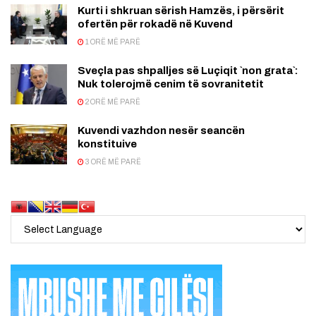
Kurti i shkruan sërish Hamzës, i përsërit
ofertën për rokadë në Kuvend
1 ORË MË PARË
Sveçla pas shpalljes së Luçiqit `non grata`:
Nuk tolerojmë cenim të sovranitetit
2 ORË MË PARË
Kuvendi vazhdon nesër seancën
konstituive
3 ORË MË PARË