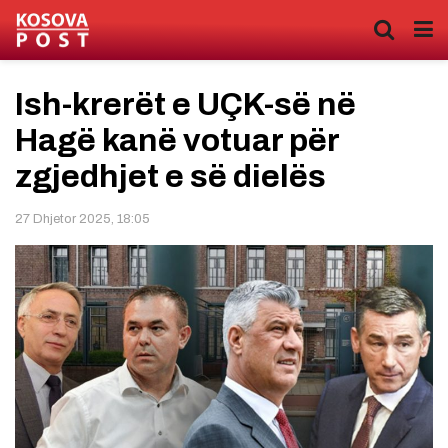
Ish-krerët e UÇK-së në
Hagë kanë votuar për
zgjedhjet e së dielës
27 Dhjetor 2025, 18:05