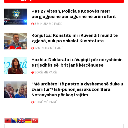
Pas 27 vitesh, Policia e Kosovës merr
përgjegjësinë për sigurinë në urën e Ibrit
8 MINUTA MË PARË
Konjufca: Konstituimi i Kuvendit mund të
zgjasë, nuk po shkelet Kushtetuta
12 MINUTA MË PARË
Haxhiu: Deklaratat e Vuçiqit për ndryshimin
e rrjedhës së Ibrit janë kërcënuese
1 ORË MË PARË
“Më urdhëroi të pastroja dyshemenë duke u
zvarritur”/ Ish-punonjësi akuzon Sara
Netanyahun për keqtrajtim
3 ORË MË PARË