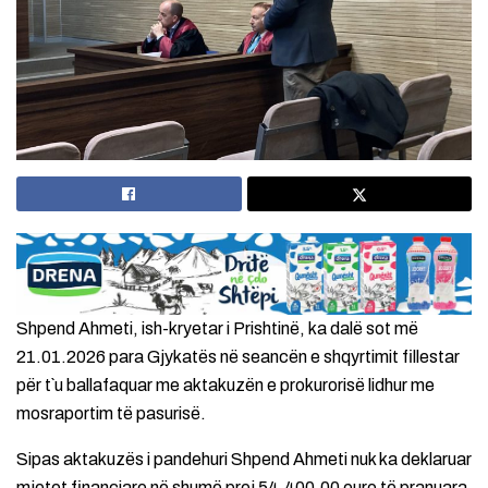
Shpend Ahmeti, ish-kryetar i Prishtinë, ka dalë sot më
21.01.2026 para Gjykatës në seancën e shqyrtimit fillestar
për t`u ballafaquar me aktakuzën e prokurorisë lidhur me
mosraportim të pasurisë.
Sipas aktakuzës i pandehuri Shpend Ahmeti nuk ka deklaruar
mjetet financiare në shumë prej 54,400.00 euro të pranuara