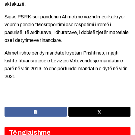
aktakuzë.
Sipas PSRK-së i pandehuri Ahmeti në vazhdimësi ka kryer
veprën penale “Mosraportimi ose raspotimi i rremë i
pasurisë, të ardhurave, i dhuratave, i dobisë tjetër materiale
ose i detyrimeve financiare.
Ahmeti ishte për dy mandate kryetar i Prishtinës, i njëjti
kishte fituar si pjesë e Lëvizjes Vetëvendosje mandatin e
parë në vitin 2013-të dhe përfundoi mandatin e dytë në vitin
2021.
Të ngjajshme