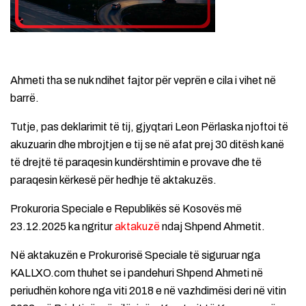
Ahmeti tha se nuk ndihet fajtor për veprën e cila i vihet në
barrë.
Tutje, pas deklarimit të tij, gjyqtari Leon Përlaska njoftoi të
akuzuarin dhe mbrojtjen e tij se në afat prej 30 ditësh kanë
të drejtë të paraqesin kundërshtimin e provave dhe të
paraqesin kërkesë për hedhje të aktakuzës.
Prokuroria Speciale e Republikës së Kosovës më
23.12.2025 ka ngritur
aktakuzë
ndaj Shpend Ahmetit.
Në aktakuzën e Prokurorisë Speciale të siguruar nga
KALLXO.com thuhet se i pandehuri Shpend Ahmeti në
periudhën kohore nga viti 2018 e në vazhdimësi deri në vitin