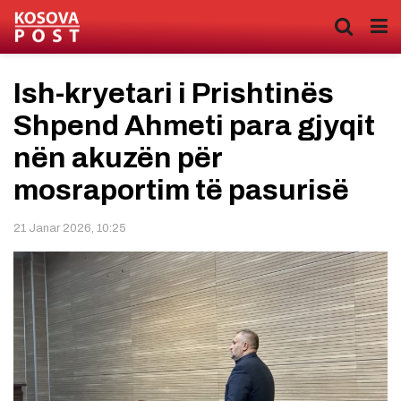
Ish-kryetari i Prishtinës
Shpend Ahmeti para gjyqit
nën akuzën për
mosraportim të pasurisë
21 Janar 2026, 10:25