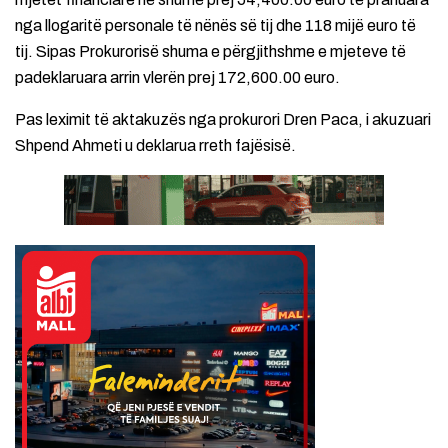
nga llogaritë personale të nënës së tij dhe 118 mijë euro të
tij. Sipas Prokurorisë shuma e përgjithshme e mjeteve të
padeklaruara arrin vlerën prej 172,600.00 euro.
Pas leximit të aktakuzës nga prokurori Dren Paca, i akuzuari
Shpend Ahmeti u deklarua rreth fajësisë.