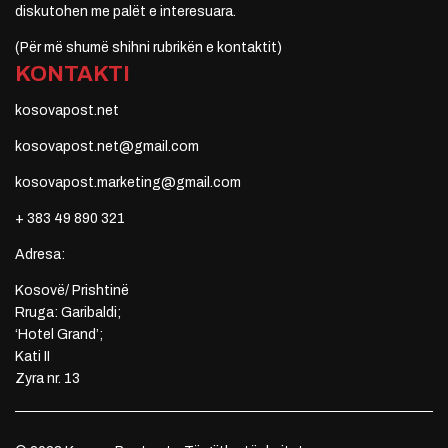
diskutohen me palët e interesuara.
(Për më shumë shihni rubrikën e kontaktit)
KONTAKTI
kosovapost.net
kosovapost.net@gmail.com
kosovapost.marketing@gmail.com
+ 383 49 890 321
Adresa:
Kosovë/ Prishtinë
Rruga: Garibaldi;
‘Hotel Grand’;
Kati II
Zyra nr. 13