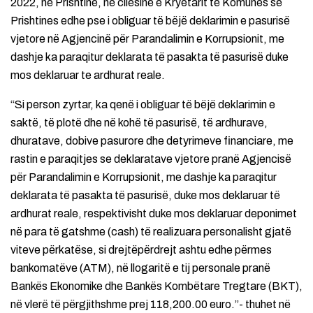
2022, në Prishtinë, në cilësinë e Kryetarit të Komunes së
Prishtines edhe pse i obliguar të bëjë deklarimin e pasurisë
vjetore në Agjencinë për Parandalimin e Korrupsionit, me
dashje ka paraqitur deklarata të pasakta të pasurisë duke
mos deklaruar te ardhurat reale.
“Si person zyrtar, ka qenë i obliguar të bëjë deklarimin e
saktë, të plotë dhe në kohë të pasurisë, të ardhurave,
dhuratave, dobive pasurore dhe detyrimeve financiare, me
rastin e paraqitjes se deklaratave vjetore pranë Agjencisë
për Parandalimin e Korrupsionit, me dashje ka paraqitur
deklarata të pasakta të pasurisë, duke mos deklaruar të
ardhurat reale, respektivisht duke mos deklaruar deponimet
në para të gatshme (cash) të realizuara personalisht gjatë
viteve përkatëse, si drejtëpërdrejt ashtu edhe përmes
bankomatëve (ATM), në llogaritë e tij personale pranë
Bankës Ekonomike dhe Bankës Kombëtare Tregtare (BKT),
në vlerë të përgjithshme prej 118,200.00 euro.”- thuhet në