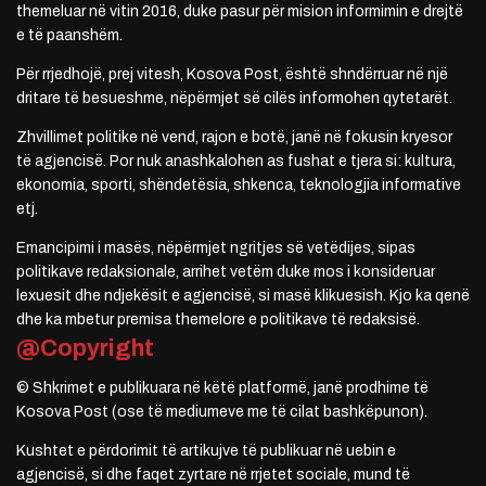
themeluar në vitin 2016, duke pasur për mision informimin e drejtë
e të paanshëm.
Për rrjedhojë, prej vitesh, Kosova Post, është shndërruar në një
dritare të besueshme, nëpërmjet së cilës informohen qytetarët.
Zhvillimet politike në vend, rajon e botë, janë në fokusin kryesor
të agjencisë. Por nuk anashkalohen as fushat e tjera si: kultura,
ekonomia, sporti, shëndetësia, shkenca, teknologjia informative
etj.
Emancipimi i masës, nëpërmjet ngritjes së vetëdijes, sipas
politikave redaksionale, arrihet vetëm duke mos i konsideruar
lexuesit dhe ndjekësit e agjencisë, si masë klikuesish. Kjo ka qenë
dhe ka mbetur premisa themelore e politikave të redaksisë.
@Copyright
© Shkrimet e publikuara në këtë platformë, janë prodhime të
Kosova Post (ose të mediumeve me të cilat bashkëpunon).
Kushtet e përdorimit të artikujve të publikuar në uebin e
agjencisë, si dhe faqet zyrtare në rrjetet sociale, mund të