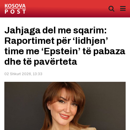
Jahjaga del me sqarim:
Raportimet për ‘lidhjen’
time me ‘Epstein’ të pabaza
dhe të pavërteta
02 Shkurt 2026, 13:33