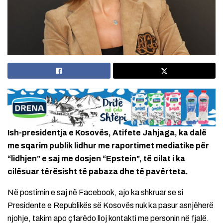
Ish-presidentja e Kosovës, Atifete Jahjaga, ka dalë
me sqarim publik lidhur me raportimet mediatike për
“lidhjen” e saj me dosjen “Epstein”, të cilat i ka
cilësuar tërësisht të pabaza dhe të pavërteta.
Në postimin e saj në Facebook, ajo ka shkruar se si
Presidente e Republikës së Kosovës nuk ka pasur asnjëherë
njohje, takim apo çfarëdo lloj kontakti me personin në fjalë.