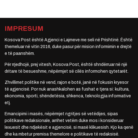
IMPRESUM
Kosova Post është Agjenci e Lajmeve me seli në Prishtinë. Është
themeluar në vitin 2016, duke pasur për mision informimin e drejtë
e të paanshëm.
Për rrjedhojë, prej vitesh, Kosova Post, është shndërruar në një
dritare të besueshme, nëpërmjet së cilës informohen qytetarët.
Zhvillimet politike në vend, rajon e botë, janë në fokusin kryesor
të agjencisë. Por nuk anashkalohen as fushat e tjera si: kultura,
ekonomia, sporti, shëndetësia, shkenca, teknologjia informative
etj.
Emancipimi i masës, nëpërmjet ngritjes së vetëdijes, sipas
politikave redaksionale, arrihet vetëm duke mos i konsideruar
lexuesit dhe ndjekësit e agjencisë, si masë klikuesish. Kjo ka qenë
dhe ka mbetur premisa themelore e politikave të redaksisë.