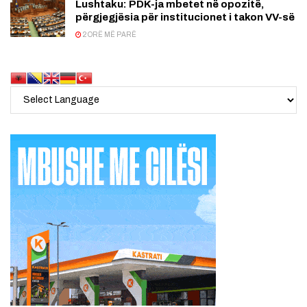
Lushtaku: PDK-ja mbetet në opozitë,
përgjegjësia për institucionet i takon VV-së
2 ORË MË PARË