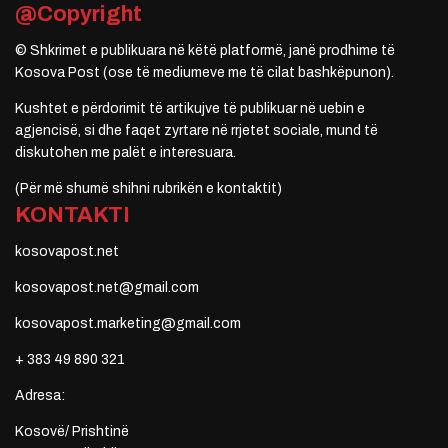
@Copyright
© Shkrimet e publikuara në këtë platformë, janë prodhime të
Kosova Post (ose të mediumeve me të cilat bashkëpunon).
Kushtet e përdorimit të artikujve të publikuar në uebin e
agjencisë, si dhe faqet zyrtare në rrjetet sociale, mund të
diskutohen me palët e interesuara.
(Për më shumë shihni rubrikën e kontaktit)
KONTAKTI
kosovapost.net
kosovapost.net@gmail.com
kosovapost.marketing@gmail.com
+ 383 49 890 321
Adresa:
Kosovë/ Prishtinë