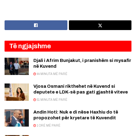
Të ngjajshme
Djali i Afrim Bunjakut, i pranishëm si mysafir
në Kuvend
44 MINUTA MË PARË
Vjosa Osmani rikthehet në Kuvend si
deputete e LDK-së pas gati gjashtë viteve
51 MINUTA MË PARË
Andin Hoti: Nuk e di nëse Haxhiu do të
propozohet për kryetare të Kuvendit
1 ORË MË PARË