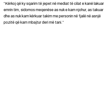
“Kërkoj që ky sqarim të jepet në mediat të cilat e kanë lakuar
emrin tim, sidomos meqenëse as nuk e kam njohur, as takuar
dhe as nuk kam kërkuar takim me personin në fjalë në asnjë
pozitë që kam mbajtur deri më tani.”