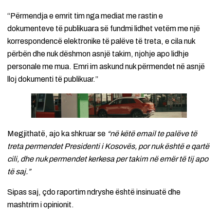
“Përmendja e emrit tim nga mediat me rastin e
dokumenteve të publikuara së fundmi lidhet vetëm me një
korrespondencë elektronike të palëve të treta, e cila nuk
përbën dhe nuk dëshmon asnjë takim, njohje apo lidhje
personale me mua. Emri im askund nuk përmendet në asnjë
lloj dokumenti të publikuar.”
Megjithatë, ajo ka shkruar se
“në këtë email te palëve të
treta permendet Presidenti i Kosovës, por nuk është e qartë
cili, dhe nuk permendet kerkesa per takim në emër të tij apo
të saj.”
Sipas saj, çdo raportim ndryshe është insinuatë dhe
mashtrim i opinionit.