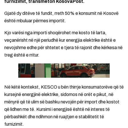
furnizimit, transmeton KosovaPost.
Gjatë dy ditëve të fundit, rreth 50% e konsumit në Kosovë
është mbuluar përmes importit.
Kjo varësi nga importi shoqërohet me kosto të larta,
veçanërisht në një periudhë kur energjia elektrike është e
nevojshme edhe për shtetet e tjera të rajonit dhe kërkesa në
treg është e rritur.
Në këtë kontekst, KESCO u bën thirrje konsumatorëve që të
kursejnë energjinë elektrike, sidomos në orët e pikut, në
mënyrë që të ulim së bashku nevojën për import dhe kostot
që lidhen me të. Kursimi i energjisë është në interes të
përbashkët dhe ndihmon në ruajtjen e stabilitetit të
furnizimit.