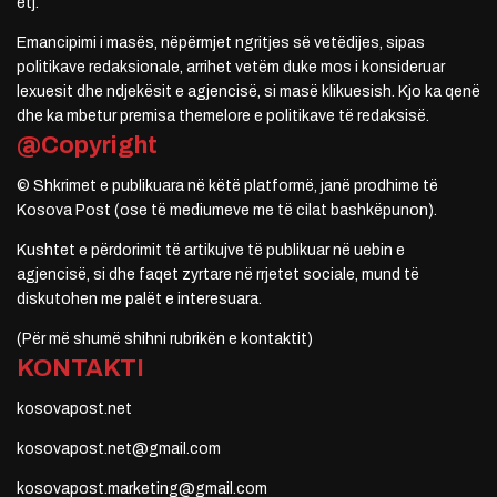
etj.
Emancipimi i masës, nëpërmjet ngritjes së vetëdijes, sipas
politikave redaksionale, arrihet vetëm duke mos i konsideruar
lexuesit dhe ndjekësit e agjencisë, si masë klikuesish. Kjo ka qenë
dhe ka mbetur premisa themelore e politikave të redaksisë.
@Copyright
© Shkrimet e publikuara në këtë platformë, janë prodhime të
Kosova Post (ose të mediumeve me të cilat bashkëpunon).
Kushtet e përdorimit të artikujve të publikuar në uebin e
agjencisë, si dhe faqet zyrtare në rrjetet sociale, mund të
diskutohen me palët e interesuara.
(Për më shumë shihni rubrikën e kontaktit)
KONTAKTI
kosovapost.net
kosovapost.net@gmail.com
kosovapost.marketing@gmail.com