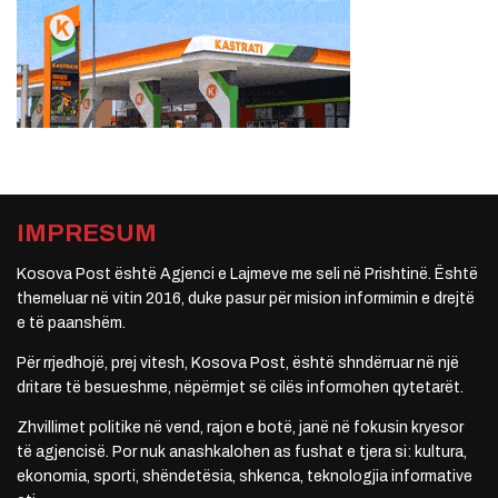
IMPRESUM
Kosova Post është Agjenci e Lajmeve me seli në Prishtinë. Është
themeluar në vitin 2016, duke pasur për mision informimin e drejtë
e të paanshëm.
Për rrjedhojë, prej vitesh, Kosova Post, është shndërruar në një
dritare të besueshme, nëpërmjet së cilës informohen qytetarët.
Zhvillimet politike në vend, rajon e botë, janë në fokusin kryesor
të agjencisë. Por nuk anashkalohen as fushat e tjera si: kultura,
ekonomia, sporti, shëndetësia, shkenca, teknologjia informative