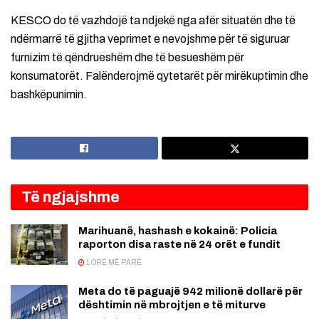
KESCO do të vazhdojë ta ndjekë nga afër situatën dhe të
ndërmarrë të gjitha veprimet e nevojshme për të siguruar
furnizim të qëndrueshëm dhe të besueshëm për
konsumatorët. Falënderojmë qytetarët për mirëkuptimin dhe
bashkëpunimin.
Të ngjajshme
Marihuanë, hashash e kokainë: Policia
raporton disa raste në 24 orët e fundit
1 ORË MË PARË
Meta do të paguajë 942 milionë dollarë për
dështimin në mbrojtjen e të miturve