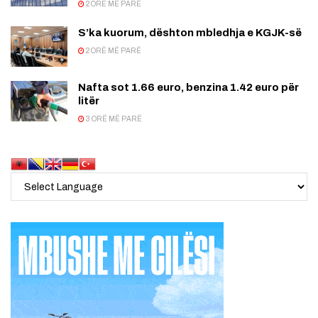
2 ORË MË PARË
S’ka kuorum, dështon mbledhja e KGJK-së
2 ORË MË PARË
Nafta sot 1.66 euro, benzina 1.42 euro për
litër
3 ORË MË PARË