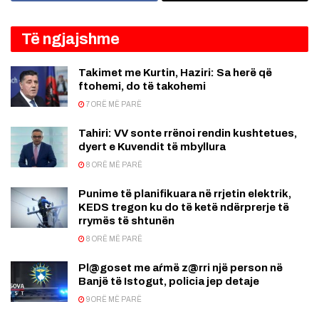
Të ngjajshme
Takimet me Kurtin, Haziri: Sa herë që
ftohemi, do të takohemi
7 ORË MË PARË
Tahiri: VV sonte rrënoi rendin kushtetues,
dyert e Kuvendit të mbyllura
8 ORË MË PARË
Punime të planifikuara në rrjetin elektrik,
KEDS tregon ku do të ketë ndërprerje të
rrymës të shtunën
8 ORË MË PARË
Pl@goset me aŕmë z@rri një person në
Banjë të Istogut, policia jep detaje
9 ORË MË PARË