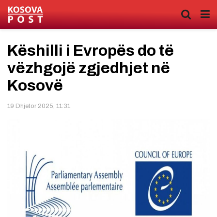
Këshilli i Evropës do të
vëzhgojë zgjedhjet në
Kosovë
19 Dhjetor 2025, 11:31