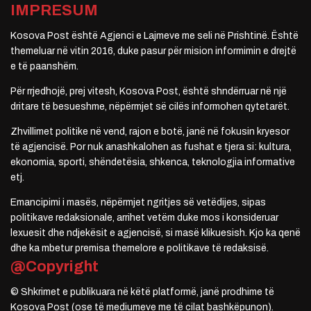
IMPRESUM
Kosova Post është Agjenci e Lajmeve me seli në Prishtinë. Është
themeluar në vitin 2016, duke pasur për mision informimin e drejtë
e të paanshëm.
Për rrjedhojë, prej vitesh, Kosova Post, është shndërruar në një
dritare të besueshme, nëpërmjet së cilës informohen qytetarët.
Zhvillimet politike në vend, rajon e botë, janë në fokusin kryesor
të agjencisë. Por nuk anashkalohen as fushat e tjera si: kultura,
ekonomia, sporti, shëndetësia, shkenca, teknologjia informative
etj.
Emancipimi i masës, nëpërmjet ngritjes së vetëdijes, sipas
politikave redaksionale, arrihet vetëm duke mos i konsideruar
lexuesit dhe ndjekësit e agjencisë, si masë klikuesish. Kjo ka qenë
dhe ka mbetur premisa themelore e politikave të redaksisë.
@Copyright
© Shkrimet e publikuara në këtë platformë, janë prodhime të
Kosova Post (ose të mediumeve me të cilat bashkëpunon).