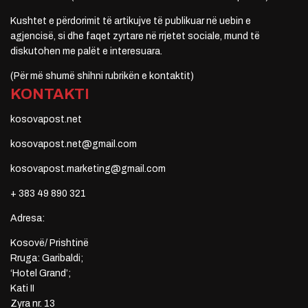
Kushtet e përdorimit të artikujve të publikuar në uebin e
agjencisë, si dhe faqet zyrtare në rrjetet sociale, mund të
diskutohen me palët e interesuara.
(Për më shumë shihni rubrikën e kontaktit)
KONTAKTI
kosovapost.net
kosovapost.net@gmail.com
kosovapost.marketing@gmail.com
+ 383 49 890 321
Adresa:
Kosovë/ Prishtinë
Rruga: Garibaldi;
‘Hotel Grand’;
Kati II
Zyra nr. 13