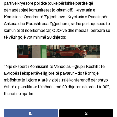
partive kryesore politike (duke përfshirë partitë që
përfaqësojnë komunitetet jo-shumicë), Kryetarin e
Komisionit Qendror të Zgjedhjeve, Kryetarin e Panelit për
Ankesa dhe Parashtresa Zgjedhore, si dhe përfaqësues të
komunitetit ndërkombëtar, OJQ-ve dhe medias, përpara se
të vëzhgojë votimin më 28 dhjetor.
“Një ekspert i Komisionit të Venecias – grupi i Këshillit të
Evropës i ekspertëve ligjorë të pavarur – do të ofrojë
mbështetje ligjore gjatë vizitës.Një konferencë për shtyp
është e planifikuar të hënën, më 29 dhjetor, në orën 14:00”,
thuhet në njoftim.