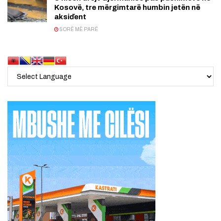
Kosovë, tre mërgimtarë humbin jetën në
aksiďent
5 ORË MË PARË