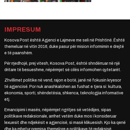
IMPRESUM
Kosova Post është Agjenci e Lajmeve me seli në Prishtinë. Është
themeluar në vitin 2016, duke pasur për mision informimin e drejtë
e të paanshëm.
Për rrjedhojë, prej vitesh, Kosova Post, është shndërruar në një
dritare të besueshme, nëpërmjet së cilës informohen qytetarët.
Zhvillimet politike në vend, rajon e botë, janë në fokusin kryesor
të agjencisë. Por nuk anashkalohen as fushat e tjera si: kultura,
ekonomia, sporti, shëndetësia, shkenca, teknologjia informative
etj.
Emancipimi i masës, nëpërmjet ngritjes së vetëdijes, sipas
politikave redaksionale, arrihet vetëm duke mos i konsideruar
lexuesit dhe ndjekësit e agjencisë, si masë klikuesish. Kjo ka qenë
dhe ka mbetur premisa themelore e politikave të redaksisë.