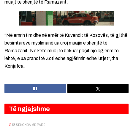
muajt të shenjtë të Ramazant.
“Në emrin tim dhe në emër të Kuvendit të Kosovës, të gjithë
besimtarëve myslimanë ua uroj muajin e shenjtë të
Ramazanit. Në këtë muaj të bekuar paçit një agjërim të
lehtë, e ua pranoftë Zoti edhe agjërimin edhe lutjet”,tha
Konjufca.
Të ngjajshme
53 SEKONDA MË PARË