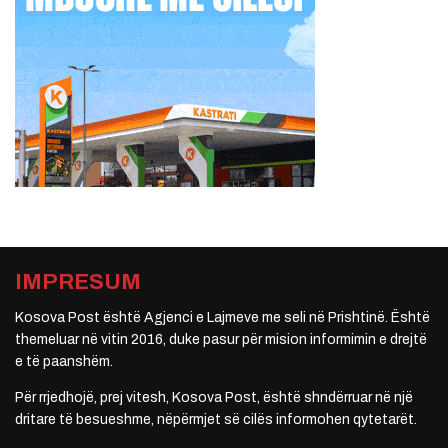
IMPRESUM
Kosova Post është Agjenci e Lajmeve me seli në Prishtinë. Është
themeluar në vitin 2016, duke pasur për mision informimin e drejtë
e të paanshëm.
Për rrjedhojë, prej vitesh, Kosova Post, është shndërruar në një
dritare të besueshme, nëpërmjet së cilës informohen qytetarët.