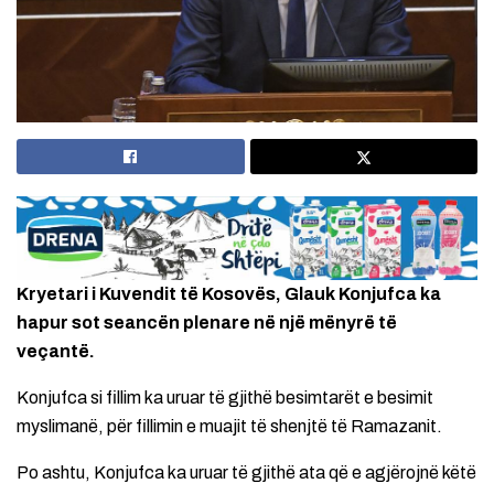
Kryetari i Kuvendit të Kosovës, Glauk Konjufca ka
hapur sot seancën plenare në një mënyrë të
veçantë.
Konjufca si fillim ka uruar të gjithë besimtarët e besimit
myslimanë, për fillimin e muajit të shenjtë të Ramazanit.
Po ashtu, Konjufca ka uruar të gjithë ata që e agjërojnë këtë