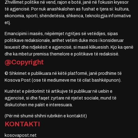
Zhvillimet politike në vend, rajon e botë, janë në fokusin kryesor
të agjencisë. Por nuk anashkalohen as fushat e tjera si: kultura,
ekonomia, sporti, shëndetësia, shkenca, teknologjia informative
etj.
Emancipimi i masës, nëpërmjet ngritjes së vetëdijes, sipas
politikave redaksionale, arrihet vetëm duke mos i konsideruar
lexuesit dhe ndjekësit e agjencisë, si masë klikuesish. Kjo ka qenë
dhe ka mbetur premisa themelore e politikave të redaksisë.
@Copyright
© Shkrimet e publikuara në këtë platformë, janë prodhime të
Kosova Post (ose të mediumeve me të cilat bashkëpunon).
Kushtet e përdorimit të artikujve të publikuar në uebin e
agjencisë, si dhe faqet zyrtare në rrjetet sociale, mund të
diskutohen me palët e interesuara.
(Për më shumë shihni rubrikën e kontaktit)
KONTAKTI
kosovapost.net