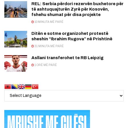
REL: Serbia përdori rezervën buxhetore për
të ashtuquajturën Zyrë për Kosovën,
fshehu shumat për disa projekte
10 MINUTA MË PARË
Ditën e sotme organizohet protestë
sheshin “Ibrahim Rugova” në Prishtinë
31 MINUTA MË PARË
Asllani transferohet te RB Leipzig
1 ORË MË PARË