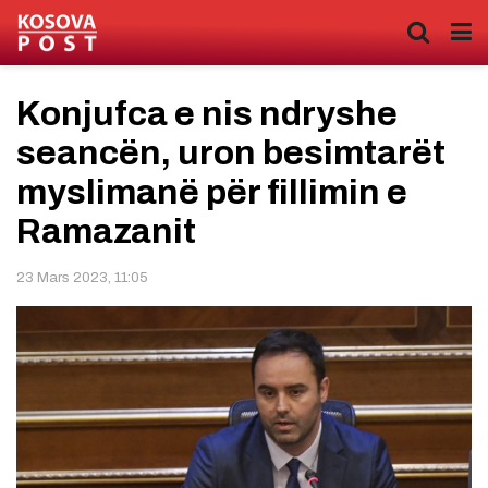
Konjufca e nis ndryshe
seancën, uron besimtarët
myslimanë për fillimin e
Ramazanit
23 Mars 2023, 11:05