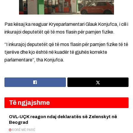
Pas kësaj ka reaguar Kryeparlamentari Glauk Konjufca, i cili i
inkurajoi deputetët që të mos flasin për pamjen fizike.
“I inkurajoj deputetët që të mos flasin për pamjen fizike të të
tjerëve dhe kjo është në kuadër të gjuhës korrekte
parlamentare”, tha Konjufca.
Të ngjajshme
OVL-UÇK reagon ndaj deklaratës së Zelenskyt në
Beograd
6 ORË MË PARË