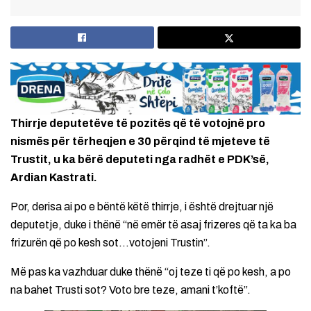
Thirrje deputetëve të pozitës që të votojnë pro
nismës për tërheqjen e 30 përqind të mjeteve të
Trustit, u ka bërë deputeti nga radhët e PDK’së,
Ardian Kastrati.
Por, derisa ai po e bëntë këtë thirrje, i është drejtuar një
deputetje, duke i thënë “në emër të asaj frizeres që ta ka ba
frizurën që po kesh sot…votojeni Trustin”.
Më pas ka vazhduar duke thënë “oj teze ti që po kesh, a po
na bahet Trusti sot? Voto bre teze, amani t’koftë”.