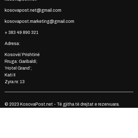
kosovapost.net@gmail.com
kosovapost.marketing@gmail.com
+ 383 49 890 321
Adresa:
Kosovë/ Prishtinë
Rruga: Garibaldi;
‘Hotel Grand’;
Kati II
Zyra nr. 13
© 2023 KosovaPost.net - Të gjitha të drejtat e rezervuara.