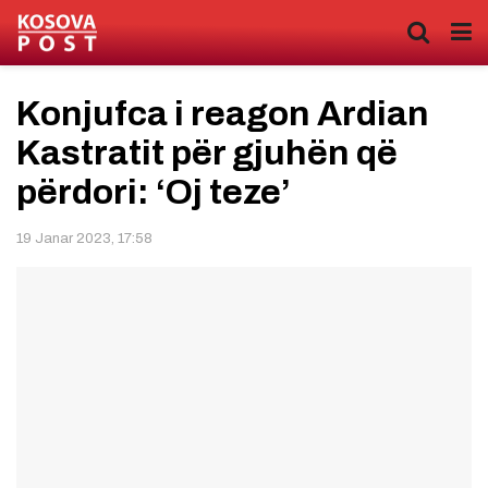
Konjufca i reagon Ardian
Kastratit për gjuhën që
përdori: ‘Oj teze’
19 Janar 2023, 17:58