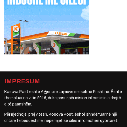
IMPRESUM
Kosova Post është Agjenci e Lajmeve me seli në Prishtinë. Është
themeluar në vitin 2016, duke pasur për mision informimin e drejtë
e të paanshëm.
Për rrjedhojë, prej vitesh, Kosova Post, është shndërruar në një
dritare të besueshme, nëpërmjet së cilës informohen qytetarët.