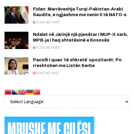
Fidan: Marrëveshja Turqi-Pakistan-Arabi
Saudite, e ngjashme me nenin 5 të NATO-s
8 ORË MË PARË
Ndalet në Jarinjë një pjesëtar i MUP-it serb,
MPB-ja i heq shtetësinë e Kosovës
8 ORË MË PARË
Pacolli i quan `të shkretë` opozitarët: Po
rreshtohen me Listën Serbe
9 ORË MË PARË