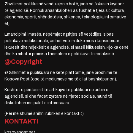
Zhvillimet politike në vend, rajon e botë, janë në fokusin kryesor
të agjencisë. Por nuk anashkalohen as fushat e tjera si: kultura,
ekonomia, sporti, shëndetësia, shkenca, teknologjia informative
etj.
Emancipimi i masës, nëpërmjet ngritjes së vetëdijes, sipas
politikave redaksionale, arrihet vetëm duke mos i konsideruar
lexuesit dhe ndjekësit e agjencisë, si masë klikuesish. Kjo ka qenë
dhe ka mbetur premisa themelore e politikave të redaksisë.
@Copyright
© Shkrimet e publikuara në këtë platformë, janë prodhime të
Kosova Post (ose të mediumeve me të cilat bashkëpunon).
Kushtet e përdorimit të artikujve të publikuar në uebin e
agjencisë, si dhe faqet zyrtare në rrjetet sociale, mund të
diskutohen me palët e interesuara.
(Për më shumë shihni rubrikën e kontaktit)
KONTAKTI
kosovapost.net