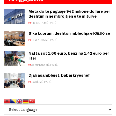
Meta do të paguajë 942 milionë dollarë për
dështimin në mbrojtjen e të miturve
4 MINUTA MË PARË
S’ka kuorum, dështon mbledhja e KGJK-së
11 MINUTA MË PARË
Nafta sot 1.66 euro, benzina 1.42 euro për
litër
35 MINUTA MË PARË
Djali asambleist, babai kryeshef
1 ORË MË PARË