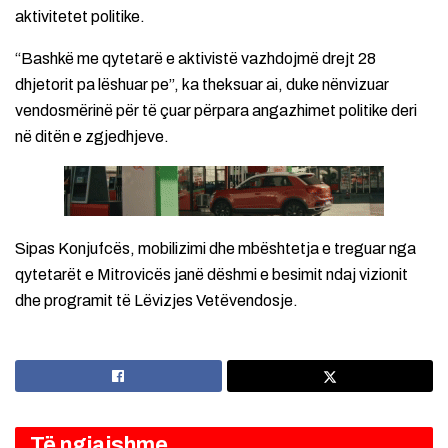
aktivitetet politike.
“Bashkë me qytetarë e aktivistë vazhdojmë drejt 28
dhjetorit pa lëshuar pe”, ka theksuar ai, duke nënvizuar
vendosmërinë për të çuar përpara angazhimet politike deri
në ditën e zgjedhjeve.
Sipas Konjufcës, mobilizimi dhe mbështetja e treguar nga
qytetarët e Mitrovicës janë dëshmi e besimit ndaj vizionit
dhe programit të Lëvizjes Vetëvendosje.
Të ngjajshme