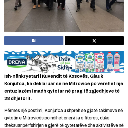
Ish-nënkryetari i Kuvendit të Kosovës, Glauk
Konjufca, ka deklaruar se në Mitrovicë po vërehet një
entuziazëm i madh qytetar në prag të zgjedhjeve të
28 dhjetorit.
Përmes një postimi, Konjufca u shpreh se gjatë takimeve në
qytetin e Mitrovicës po ndihet energjia e fitores, duke
theksuar përfshirjen e gjerë të qytetarëve dhe aktivistëve në