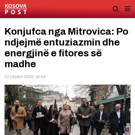
Konjufca nga Mitrovica: Po
ndjejmë entuziazmin dhe
energjinë e fitores së
madhe
22 Dhjetor 2025, 16:59