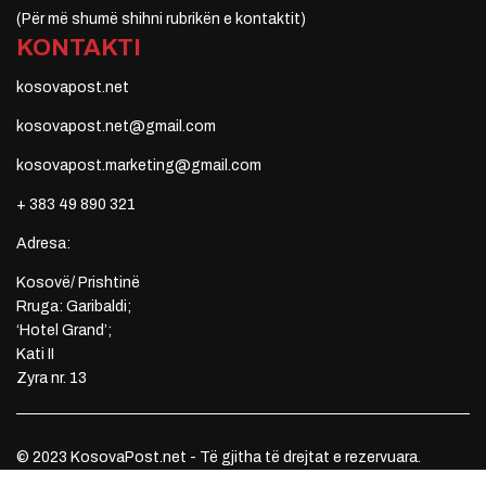
(Për më shumë shihni rubrikën e kontaktit)
KONTAKTI
kosovapost.net
kosovapost.net@gmail.com
kosovapost.marketing@gmail.com
+ 383 49 890 321
Adresa:
Kosovë/ Prishtinë
Rruga: Garibaldi;
‘Hotel Grand’;
Kati II
Zyra nr. 13
© 2023 KosovaPost.net - Të gjitha të drejtat e rezervuara.