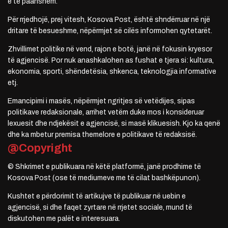
e të paanshëm.
Për rrjedhojë, prej vitesh, Kosova Post, është shndërruar në një
dritare të besueshme, nëpërmjet së cilës informohen qytetarët.
Zhvillimet politike në vend, rajon e botë, janë në fokusin kryesor
të agjencisë. Por nuk anashkalohen as fushat e tjera si: kultura,
ekonomia, sporti, shëndetësia, shkenca, teknologjia informative
etj.
Emancipimi i masës, nëpërmjet ngritjes së vetëdijes, sipas
politikave redaksionale, arrihet vetëm duke mos i konsideruar
lexuesit dhe ndjekësit e agjencisë, si masë klikuesish. Kjo ka qenë
dhe ka mbetur premisa themelore e politikave të redaksisë.
@Copyright
© Shkrimet e publikuara në këtë platformë, janë prodhime të
Kosova Post (ose të mediumeve me të cilat bashkëpunon).
Kushtet e përdorimit të artikujve të publikuar në uebin e
agjencisë, si dhe faqet zyrtare në rrjetet sociale, mund të
diskutohen me palët e interesuara.