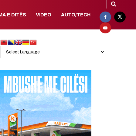
MA E DITËS
VIDEO
AUTO/TECH