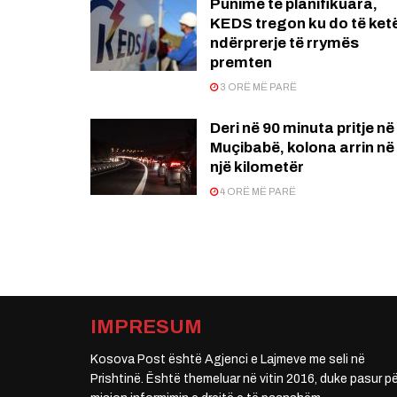
Punime të planifikuara,
KEDS tregon ku do të ket
ndërprerje të rrymës
premten
3 ORË MË PARË
Deri në 90 minuta pritje në
Muçibabë, kolona arrin në
një kilometër
4 ORË MË PARË
IMPRESUM
Kosova Post është Agjenci e Lajmeve me seli në
Prishtinë. Është themeluar në vitin 2016, duke pasur pë