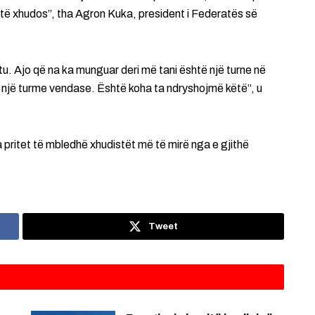
të xhudos”, tha Agron Kuka, president i Federatës së
u. Ajo që na ka munguar deri më tani është një turne në
 një turme vendase. Është koha ta ndryshojmë këtë”, u
 pritet të mbledhë xhudistët më të mirë nga e gjithë
Tweet