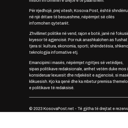
mision informimin e drejtë e të paanshëm.
Për rrjedhojë, prej vitesh, Kosova Post, është shndërru
në një dritare të besueshme, nëpërmjet së cilës
informohen qytetarët.
Zhvillimet politike në vend, rajon e botë, janë në fokusi
kryesor të agjencisë. Por nuk anashkalohen as fushat
tjera si: kultura, ekonomia, sporti, shëndetësia, shkenc
teknologjia informative etj.
Emancipimi i masës, nëpërmjet ngritjes së vetëdijes,
sipas politikave redaksionale, arrihet vetëm duke mos i
konsideruar lexuesit dhe ndjekësit e agjencisë, si mas
klikuesish. Kjo ka qenë dhe ka mbetur premisa themelo
e politikave të redaksisë.
© 2023 KosovaPost.net - Të gjitha të drejtat e rezerv