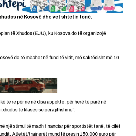
xhudos në Kosovë dhe vet shtetin tonë.
ropian të Xhudos (EJU), ku Kosova do të organizojë
 Kosovë do të mbahet në fund të vitit, më saktësisht më 16
ë të re për ne në disa aspekte: për herë të parë në
i xhudos të klasës së përgjithshme”.
një stimul të madh financiar për sportistët tanë, të cilët
fundit. Atletët/trajnerët mund të presin 150,000 euro për