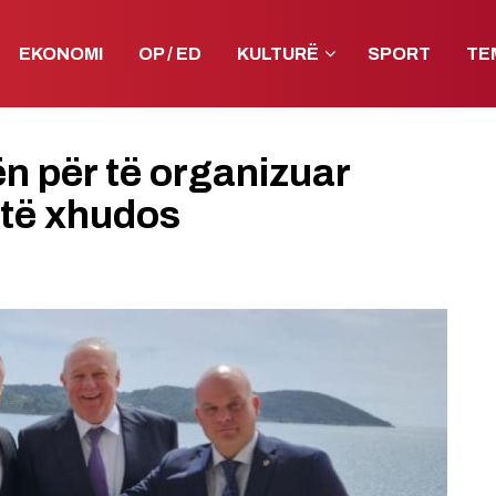
EKONOMI
OP / ED
KULTURË
SPORT
TE
ën për të organizuar
të xhudos