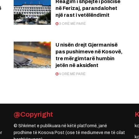
Reagim i shpejtë i policisë
ë
në Ferizaj, parandalohet
një rast i vetëlëndimit
3 ORË MË PARË
U nisën drejt Gjermanisë
pas pushimeve në Kosovë,
tre mërgimtarë humbin
jetën në aksiďent
4 ORË MË PARË
@Copyright
© Shkrimet e publikuara në këtë platformë, janë
k
r
prodhime të Kosova Post (ose të mediumeve me të cilat
k