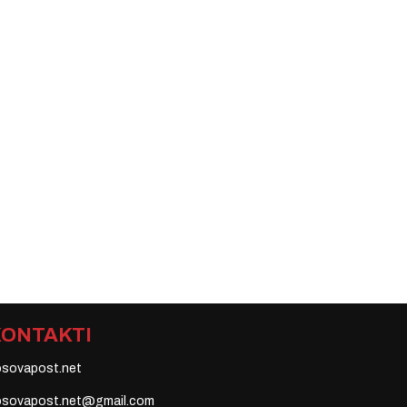
KONTAKTI
osovapost.net
osovapost.net@gmail.com