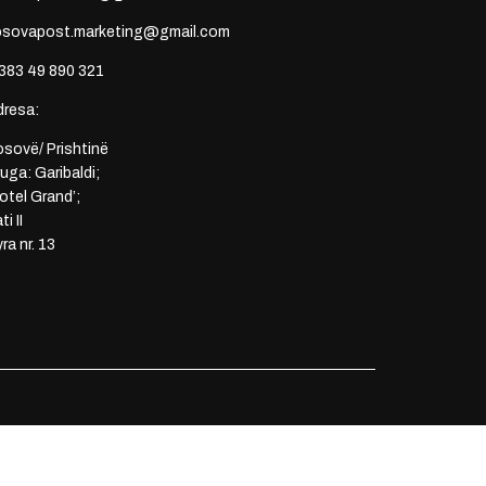
osovapost.marketing@gmail.com
383 49 890 321
dresa:
sovë/ Prishtinë
uga: Garibaldi;
otel Grand’;
ti II
ra nr. 13