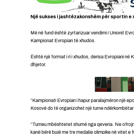
Një sukses i jashtëzakonshëm për sportin e 
Më në fund është zyrtarizuar vendimi i Unionit Ev
Kampionat Evropian të xhudos.
Është një format i ri i xhudos, derisa Evropiani në
dhjetor.
“Kampionati Evropian i hapur paralajmëron një epok
Kosovë do të organizohet një turne ndërkombëtar 
“Turneu mbështetet shumë nga qeveria. Ne ofrojmë 
kanë bërë bujë me tre medalje olimpike në vitet e 