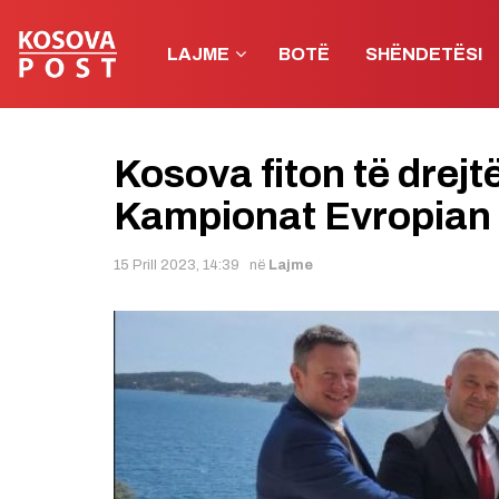
LAJME
BOTË
SHËNDETËSI
Kosova fiton të drejt
Kampionat Evropian 
15 Prill 2023, 14:39
në
Lajme