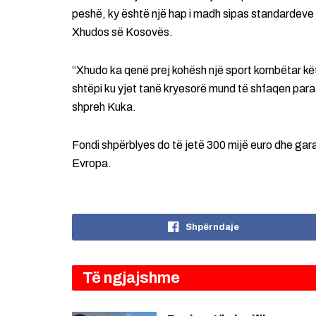
peshë, ky është një hap i madh sipas standardeve 
Xhudos së Kosovës.
“Xhudo ka qenë prej kohësh një sport kombëtar kët
shtëpi ku yjet tanë kryesorë mund të shfaqen para
shpreh Kuka.
Fondi shpërblyes do të jetë 300 mijë euro dhe gara
Evropa.
Shpërndaje
Të ngjajshme