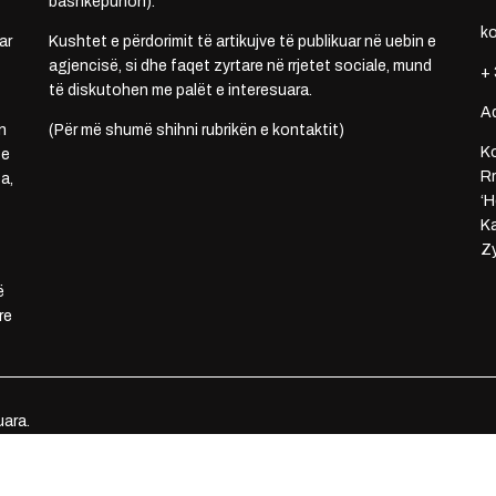
bashkëpunon).
k
ar
Kushtet e përdorimit të artikujve të publikuar në uebin e
agjencisë, si dhe faqet zyrtare në rrjetet sociale, mund
+ 
të diskutohen me palët e interesuara.
A
n
(Për më shumë shihni rubrikën e kontaktit)
Ko
 e
Rr
a,
‘H
Ka
Zy
ë
re
uara.