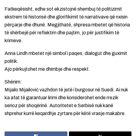
Fatkeqësisht, edhe sot ekzistojnë shembuj të politizimit
ekstrem të historisë dhe glorifikimit të narrativave që nxisin
përçarje dhe dhunë. Megjithatë, shpresa mbetet që historia
të shërbejë për reflektim dhe pajtim, jo për justifikim të
krimeve.
Anna Lindh mbetet një simbol i paqes, dialogut dhe guximit
politik.
Ajo përkujtohet me dhimbje dhe respekt.
Shënim:
Mijailo Mijailović vazhdon të jetë i burgosur në Suedi. Ai nuk
ka afat të garantuar lirimi dhe konsiderohet ende rrezik
serioz për shoqërinë. Autoritetet e Serbisë nuk kanë
shprehur kurrë keqardhje zyrtare për këtë vrasje makabre.