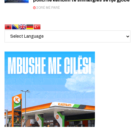
2 ORË MË PARË