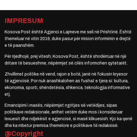
IMPRESUM
Kosova Post është Agjenci e Lajmeve me seli në Prishtinë. Është
themeluar në vitin 2016, duke pasur për mision informimin e drejtë
e të paanshëm.
Për rrjedhojë, prej vitesh, Kosova Post, është shndërruar në një
dritare të besueshme, nëpërmjet së cilës informohen qytetarët.
Zhvillimet politike në vend, rajon e botë, janë në fokusin kryesor
të agjencisë. Por nuk anashkalohen as fushat e tjera si: kultura,
ekonomia, sporti, shëndetësia, shkenca, teknologjia informative
etj.
Emancipimi i masës, nëpërmjet ngritjes së vetëdijes, sipas
politikave redaksionale, arrihet vetëm duke mos i konsideruar
lexuesit dhe ndjekësit e agjencisë, si masë klikuesish. Kjo ka qenë
dhe ka mbetur premisa themelore e politikave të redaksisë.
@Copyright