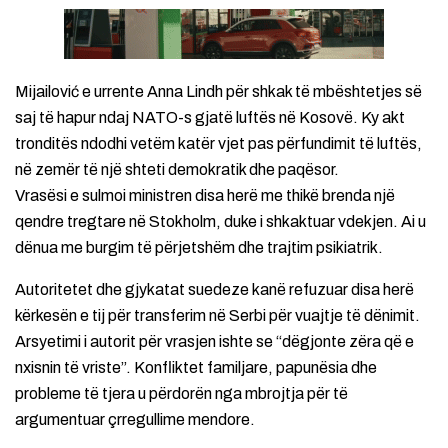
Mijailović e urrente Anna Lindh për shkak të mbështetjes së
saj të hapur ndaj NATO-s gjatë luftës në Kosovë. Ky akt
tronditës ndodhi vetëm katër vjet pas përfundimit të luftës,
në zemër të një shteti demokratik dhe paqësor.
Vrasësi e sulmoi ministren disa herë me thikë brenda një
qendre tregtare në Stokholm, duke i shkaktuar vdekjen. Ai u
dënua me burgim të përjetshëm dhe trajtim psikiatrik.
Autoritetet dhe gjykatat suedeze kanë refuzuar disa herë
kërkesën e tij për transferim në Serbi për vuajtje të dënimit.
Arsyetimi i autorit për vrasjen ishte se “dëgjonte zëra që e
nxisnin të vriste”. Konfliktet familjare, papunësia dhe
probleme të tjera u përdorën nga mbrojtja për të
argumentuar çrregullime mendore.