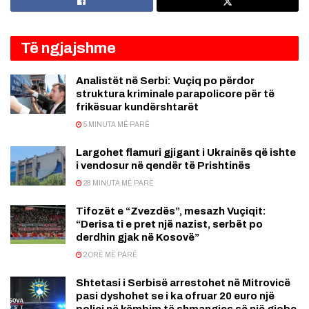
Të ngjajshme
Analistët në Serbi: Vuçiq po përdor
struktura kriminale parapolicore për të
frikësuar kundërshtarët
5 MINUTA MË PARË
Largohet flamuri gjigant i Ukrainës që ishte
i vendosur në qendër të Prishtinës
28 MINUTA MË PARË
Tifozët e “Zvezdës”, mesazh Vuçiqit:
“Derisa ti e pret një nazist, serbët po
derdhin gjak në Kosovë”
2 ORË MË PARË
Shtetasi i Serbisë arrestohet në Mitrovicë
pasi dyshohet se i ka ofruar 20 euro një
polici në këmbim të shmangies së një gjobe