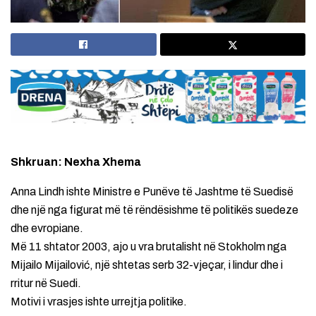
Shkruan: Nexha Xhema
Anna Lindh ishte Ministre e Punëve të Jashtme të Suedisë
dhe një nga figurat më të rëndësishme të politikës suedeze
dhe evropiane.
Më 11 shtator 2003, ajo u vra brutalisht në Stokholm nga
Mijailo Mijailović, një shtetas serb 32-vjeçar, i lindur dhe i
rritur në Suedi.
Motivi i vrasjes ishte urrejtja politike.