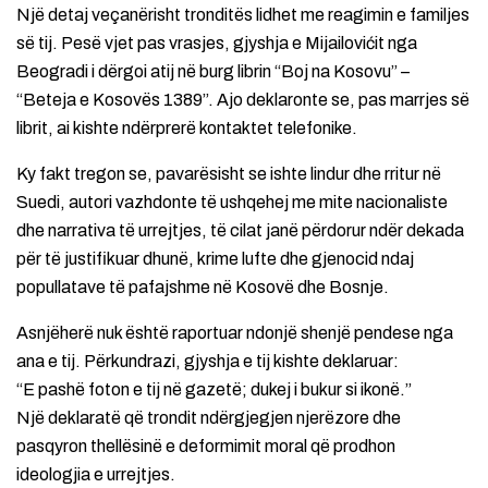
Një detaj veçanërisht tronditës lidhet me reagimin e familjes
së tij. Pesë vjet pas vrasjes, gjyshja e Mijailovićit nga
Beogradi i dërgoi atij në burg librin “Boj na Kosovu” –
“Beteja e Kosovës 1389”. Ajo deklaronte se, pas marrjes së
librit, ai kishte ndërprerë kontaktet telefonike.
Ky fakt tregon se, pavarësisht se ishte lindur dhe rritur në
Suedi, autori vazhdonte të ushqehej me mite nacionaliste
dhe narrativa të urrejtjes, të cilat janë përdorur ndër dekada
për të justifikuar dhunë, krime lufte dhe gjenocid ndaj
popullatave të pafajshme në Kosovë dhe Bosnje.
Asnjëherë nuk është raportuar ndonjë shenjë pendese nga
ana e tij. Përkundrazi, gjyshja e tij kishte deklaruar:
“E pashë foton e tij në gazetë; dukej i bukur si ikonë.”
Një deklaratë që trondit ndërgjegjen njerëzore dhe
pasqyron thellësinë e deformimit moral që prodhon
ideologjia e urrejtjes.