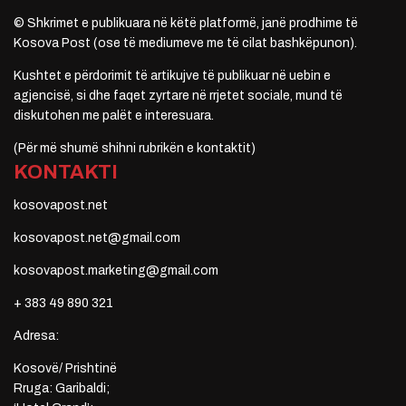
© Shkrimet e publikuara në këtë platformë, janë prodhime të
Kosova Post (ose të mediumeve me të cilat bashkëpunon).
Kushtet e përdorimit të artikujve të publikuar në uebin e
agjencisë, si dhe faqet zyrtare në rrjetet sociale, mund të
diskutohen me palët e interesuara.
(Për më shumë shihni rubrikën e kontaktit)
KONTAKTI
kosovapost.net
kosovapost.net@gmail.com
kosovapost.marketing@gmail.com
+ 383 49 890 321
Adresa:
Kosovë/ Prishtinë
Rruga: Garibaldi;