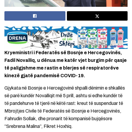
Kryeministri i Federatës së Bosnje e Hercegovinës,
Fadil Novalliq, u dënua me katër vjet burgim për qasje
të paligjshme me rastin e blerjes së respiratorëve
kinezë gjatë pandemisë COVID-19.
Gjykata në Bosnje e Hercegovinë shpalli dënimin e shkallës
së parë kundër Novalliqit më 5 prill, ashtu si edhe kundër të
të pandehurve të tjerë në këtë rast: kreut të suspenduar të
Mbrojtjes Civile të Federatës së Bosnje e Hercegovinës,
Fahrudin Sollak, dhe pronarit të kompanisë bujqësore
“Srebrena Malina”, Fikret Hoxhiq.