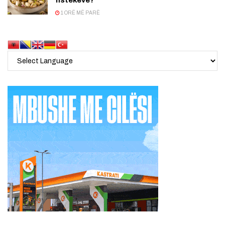
fistekëve?
1 ORË MË PARË