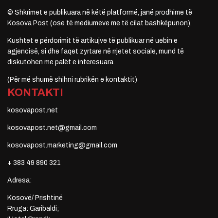
© Shkrimet e publikuara në këtë platformë, janë prodhime të
Kosova Post (ose të mediumeve me të cilat bashkëpunon).
Kushtet e përdorimit të artikujve të publikuar në uebin e
agjencisë, si dhe faqet zyrtare në rrjetet sociale, mund të
diskutohen me palët e interesuara.
(Për më shumë shihni rubrikën e kontaktit)
KONTAKTI
kosovapost.net
kosovapost.net@gmail.com
kosovapost.marketing@gmail.com
+ 383 49 890 321
Adresa:
Kosovë/ Prishtinë
Rruga: Garibaldi;