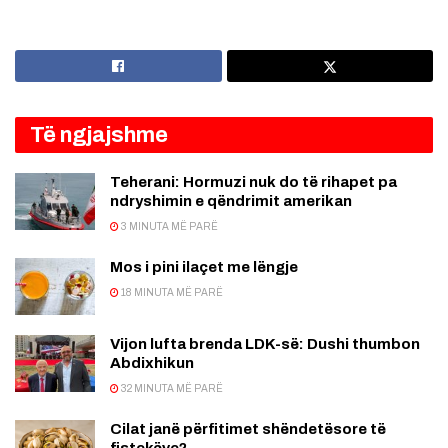
Të ngjajshme
Teherani: Hormuzi nuk do të rihapet pa
ndryshimin e qëndrimit amerikan
3 MINUTA MË PARË
Mos i pini ilaçet me lëngje
18 MINUTA MË PARË
Vijon lufta brenda LDK-së: Dushi thumbon
Abdixhikun
32 MINUTA MË PARË
Cilat janë përfitimet shëndetësore të