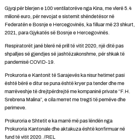
Gjyqi për blerjen e 100 ventilatorëve nga Kina, me vlerë 5.4
milionë euro, për nevojat e sistemit shëndetësor në
Federatën e Bosnje e Hercegovinës, ka filluar më 23 shkurt,
2021, para Gjykatës së Bosnje e Hercegovinës.
Respiratorët janë blerë në prill të vitit 2020, një ditë pas
shpalljes së gjendjes së jashtëzakonshme, për shkak të
pandemisë COVID-19.
Prokuroria e Kantonit të Sarajevës ka nisur hetimet pasi
është bërë e ditur se puna është kryer pa tender dhe me
marrëveshje të drejtpërdrejtë me kompaninë private “F.H.
Srebrena Malina”, e cila merret me tregti të pemëve dhe
perimeve.
Prokuroria e Shtetit e ka marrë më pas lëndën nga
Prokuroria Kantonale dhe aktakuza është konfirmuar në
fund të vitit 2020. /REL