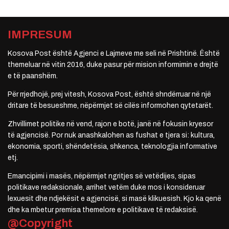
IMPRESUM
Kosova Post është Agjenci e Lajmeve me seli në Prishtinë. Është
themeluar në vitin 2016, duke pasur për mision informimin e drejtë
e të paanshëm.
Për rrjedhojë, prej vitesh, Kosova Post, është shndërruar në një
dritare të besueshme, nëpërmjet së cilës informohen qytetarët.
Zhvillimet politike në vend, rajon e botë, janë në fokusin kryesor
të agjencisë. Por nuk anashkalohen as fushat e tjera si: kultura,
ekonomia, sporti, shëndetësia, shkenca, teknologjia informative
etj.
Emancipimi i masës, nëpërmjet ngritjes së vetëdijes, sipas
politikave redaksionale, arrihet vetëm duke mos i konsideruar
lexuesit dhe ndjekësit e agjencisë, si masë klikuesish. Kjo ka qenë
dhe ka mbetur premisa themelore e politikave të redaksisë.
@Copyright