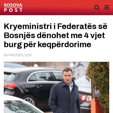
Kryeministri i Federatës së
Bosnjës dënohet me 4 vjet
burg për keqpërdorime
05 Prill 2023, 11:57