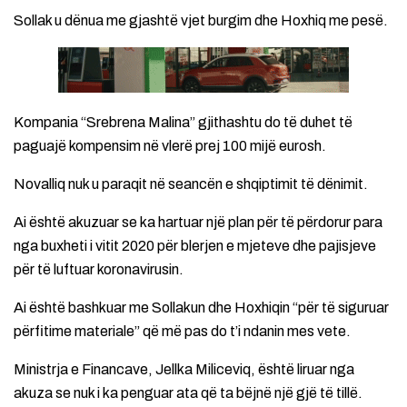
Sollak u dënua me gjashtë vjet burgim dhe Hoxhiq me pesë.
Kompania “Srebrena Malina” gjithashtu do të duhet të
paguajë kompensim në vlerë prej 100 mijë eurosh.
Novalliq nuk u paraqit në seancën e shqiptimit të dënimit.
Ai është akuzuar se ka hartuar një plan për të përdorur para
nga buxheti i vitit 2020 për blerjen e mjeteve dhe pajisjeve
për të luftuar koronavirusin.
Ai është bashkuar me Sollakun dhe Hoxhiqin “për të siguruar
përfitime materiale” që më pas do t’i ndanin mes vete.
Ministrja e Financave, Jellka Miliceviq, është liruar nga
akuza se nuk i ka penguar ata që ta bëjnë një gjë të tillë.