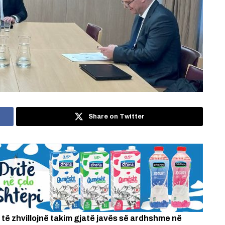
Share on Twitter
ë zhvillojnë takim gjatë javës së ardhshme në