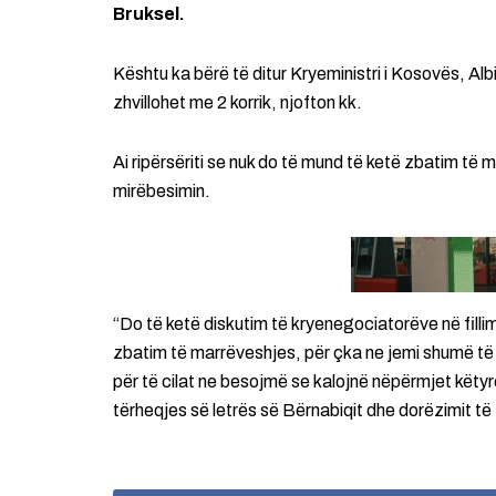
Bruksel.
Kështu ka bërë të ditur Kryeministri i Kosovës, Al
zhvillohet me 2 korrik, njofton kk.
Ai ripërsëriti se nuk do të mund të ketë zbatim të ma
mirëbesimin.
“Do të ketë diskutim të kryenegociatorëve në fillim
zbatim të marrëveshjes, për çka ne jemi shumë të i
për të cilat ne besojmë se kalojnë nëpërmjet këtyr
tërheqjes së letrës së Bërnabiqit dhe dorëzimit të 