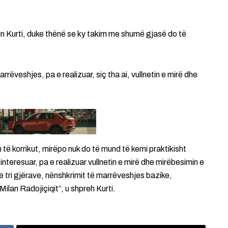
bin Kurti, duke thënë se ky takim me shumë gjasë do të
rrëveshjes, pa e realizuar, siç tha ai, vullnetin e mirë dhe
 të korrikut, mirëpo nuk do të mund të kemi praktikisht
nteresuar, pa e realizuar vullnetin e mirë dhe mirëbesimin e
e tri gjërave, nënshkrimit të marrëveshjes bazike,
Milan Radojiçiqit”, u shpreh Kurti.