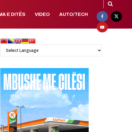
MA E DITËS
VIDEO
AUTO/TECH