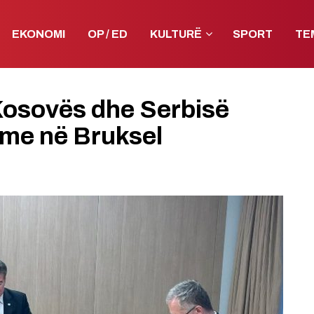
EKONOMI
OP / ED
KULTURË
SPORT
TE
Kosovës dhe Serbisë
hme në Bruksel