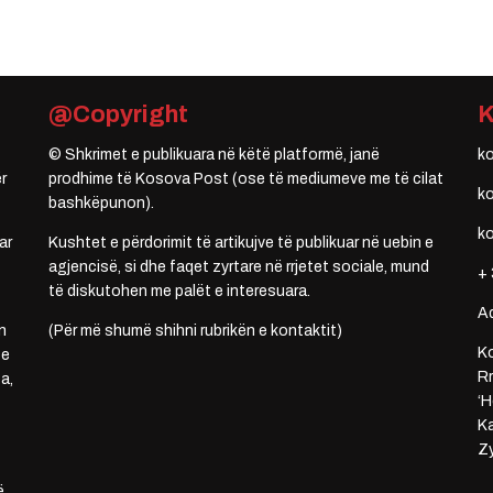
@Copyright
© Shkrimet e publikuara në këtë platformë, janë
k
r
prodhime të Kosova Post (ose të mediumeve me të cilat
k
bashkëpunon).
k
ar
Kushtet e përdorimit të artikujve të publikuar në uebin e
agjencisë, si dhe faqet zyrtare në rrjetet sociale, mund
+ 
të diskutohen me palët e interesuara.
A
n
(Për më shumë shihni rubrikën e kontaktit)
Ko
 e
Rr
a,
‘H
Ka
Zy
ë