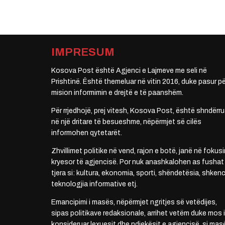
IMPRESUM
Kosova Post është Agjenci e Lajmeve me seli në
Prishtinë. Është themeluar në vitin 2016, duke pasur pë
mision informimin e drejtë e të paanshëm.
Për rrjedhojë, prej vitesh, Kosova Post, është shndërru
në një dritare të besueshme, nëpërmjet së cilës
informohen qytetarët.
Zhvillimet politike në vend, rajon e botë, janë në fokusi
kryesor të agjencisë. Por nuk anashkalohen as fushat
tjera si: kultura, ekonomia, sporti, shëndetësia, shkenc
teknologjia informative etj.
Emancipimi i masës, nëpërmjet ngritjes së vetëdijes,
sipas politikave redaksionale, arrihet vetëm duke mos i
konsideruar lexuesit dhe ndjekësit e agjencisë, si mas