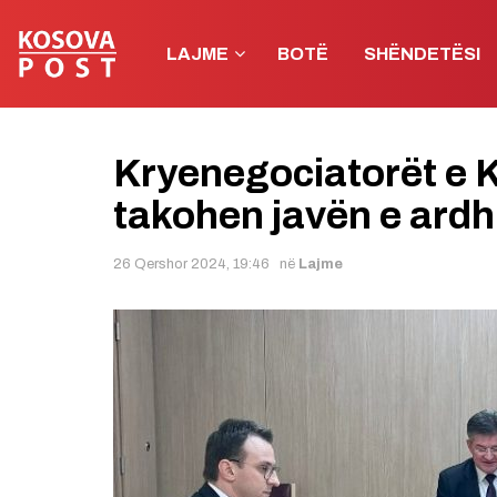
LAJME
BOTË
SHËNDETËSI
Kryenegociatorët e 
takohen javën e ard
26 Qershor 2024, 19:46
në
Lajme