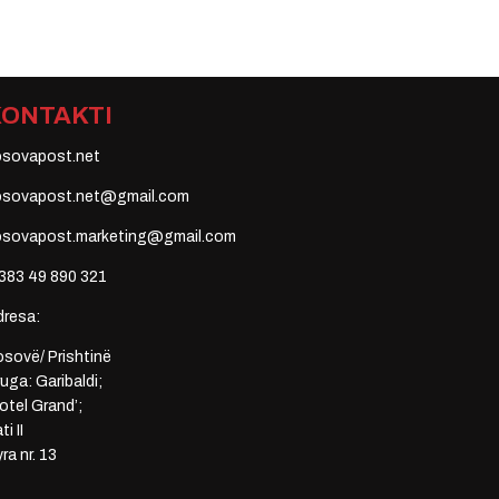
KONTAKTI
osovapost.net
osovapost.net@gmail.com
osovapost.marketing@gmail.com
383 49 890 321
dresa:
sovë/ Prishtinë
uga: Garibaldi;
otel Grand’;
ti II
ra nr. 13