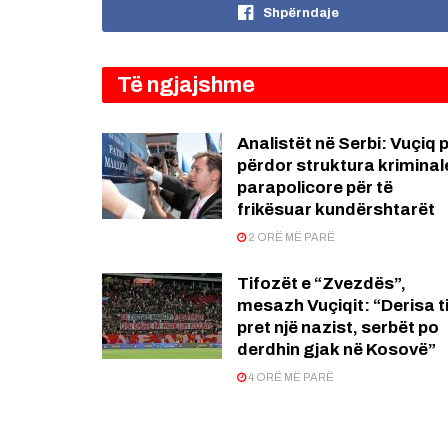
Shpërndaje
Të ngjajshme
Analistët në Serbi: Vuçiq 
përdor struktura kriminal
parapolicore për të
frikësuar kundërshtarët
2 ORË MË PARË
Tifozët e “Zvezdës”,
mesazh Vuçiqit: “Derisa ti
pret një nazist, serbët po
derdhin gjak në Kosovë”
4 ORË MË PARË