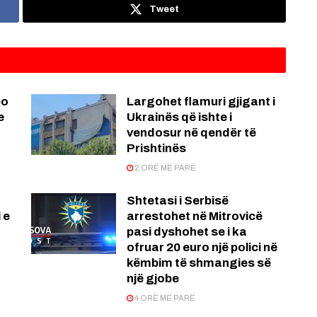
Tweet
po
Largohet flamuri gjigant i
e
Ukrainës që ishte i
vendosur në qendër të
Prishtinës
2 ORË MË PARË
Shtetasi i Serbisë
 e
arrestohet në Mitrovicë
pasi dyshohet se i ka
ofruar 20 euro një polici në
këmbim të shmangies së
një gjobe
4 ORË MË PARË