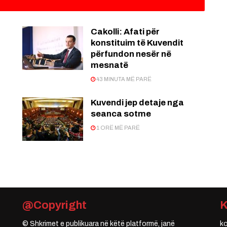
Cakolli: Afati për
konstituim të Kuvendit
përfundon nesër në
mesnatë
43 MINUTA MË PARË
Kuvendi jep detaje nga
seanca sotme
1 ORË MË PARË
@Copyright
© Shkrimet e publikuara në këtë platformë, janë
k