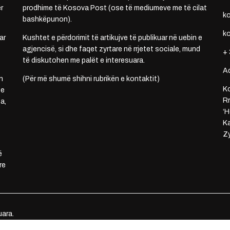
r
prodhime të Kosova Post (ose të mediumeve me të cilat
k
bashkëpunon).
k
ar
Kushtet e përdorimit të artikujve të publikuar në uebin e
agjencisë, si dhe faqet zyrtare në rrjetet sociale, mund
+ 
të diskutohen me palët e interesuara.
A
n
(Për më shumë shihni rubrikën e kontaktit)
Ko
 e
Rr
a,
‘H
Ka
Zy
ë
re
uara.