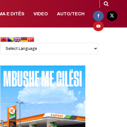
MA E DITËS
VIDEO
AUTO/TECH