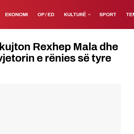
EKONOMI
OP / ED
KULTURË
SPORT
TE
rkujton Rexhep Mala dhe
jetorin e rënies së tyre