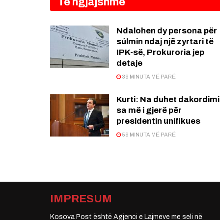
Të ngjajshme
Ndalohen dy persona për
súlmin ndaj një zyrtari të
IPK-së, Prokuroria jep
detaje
39 MINUTA MË PARË
Kurti: Na duhet dakordimi
sa më i gjerë për
presidentin unifikues
59 MINUTA MË PARË
IMPRESUM
Kosova Post është Agjenci e Lajmeve me seli në