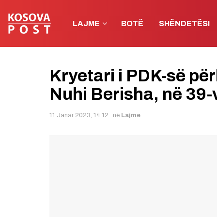
LAJME
BOTË
SHËNDETËSI
Kryetari i PDK-së pë
Nuhi Berisha, në 39-v
11 Janar 2023, 14:12
në
Lajme