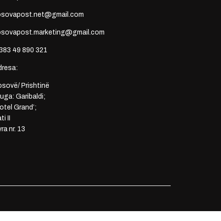
osovapost.net@gmail.com
osovapost.marketing@gmail.com
383 49 890 321
dresa:
sovë/ Prishtinë
uga: Garibaldi;
otel Grand’;
ti II
ra nr. 13