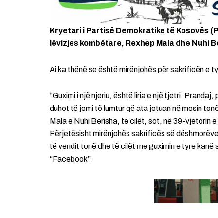
Kryetari i Partisë Demokratike të Kosovës (P
lëvizjes kombëtare, Rexhep Mala dhe Nuhi Ber
Ai ka thënë se është mirënjohës për sakrificën e ty
“Guximi i një njeriu, është liria e një tjetri. Pran
duhet të jemi të lumtur që ata jetuan në mesin ton
Mala e Nuhi Berisha, të cilët, sot, në 39-vjetorin e
Përjetësisht mirënjohës sakrificës së dëshmorëve 
të vendit tonë dhe të cilët me guximin e tyre kanë s
“Facebook”.