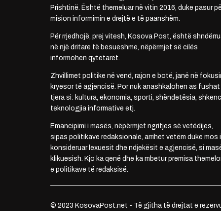
Prishtinë. Është themeluar në vitin 2016, duke pasur pë
mision informimin e drejtë e të paanshëm.
Për rrjedhojë, prej vitesh, Kosova Post, është shndërru
në një dritare të besueshme, nëpërmjet së cilës
informohen qytetarët.
Zhvillimet politike në vend, rajon e botë, janë në fokusi
kryesor të agjencisë. Por nuk anashkalohen as fushat
tjera si: kultura, ekonomia, sporti, shëndetësia, shkenc
teknologjia informative etj.
Emancipimi i masës, nëpërmjet ngritjes së vetëdijes,
sipas politikave redaksionale, arrihet vetëm duke mos i
konsideruar lexuesit dhe ndjekësit e agjencisë, si mas
klikuesish. Kjo ka qenë dhe ka mbetur premisa themelo
e politikave të redaksisë.
© 2023 KosovaPost.net - Të gjitha të drejtat e rezerv