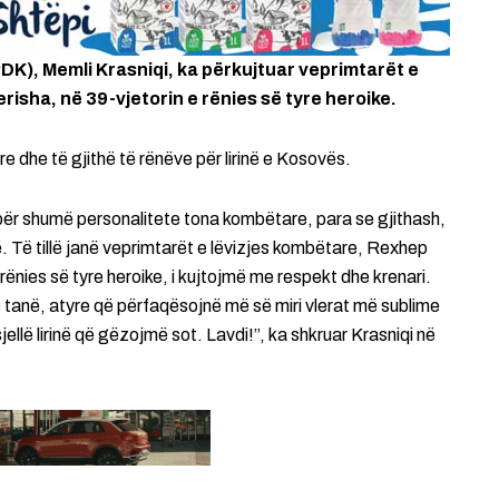
DK), Memli Krasniqi, ka përkujtuar veprimtarët e
isha, në 39-vjetorin e rënies së tyre heroike.
re dhe të gjithë të rënëve për lirinë e Kosovës.
daj, për shumë personalitete tona kombëtare, para se gjithash,
ë. Të tillë janë veprimtarët e lëvizjes kombëtare, Rexhep
 rënies së tyre heroike, i kujtojmë me respekt dhe krenari.
tanë, atyre që përfaqësojnë më së miri vlerat më sublime
jellë lirinë që gëzojmë sot. Lavdi!”, ka shkruar Krasniqi në