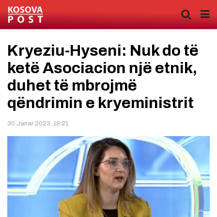
Kryeziu-Hyseni: Nuk do të
ketë Asociacion një etnik,
duhet të mbrojmë
qëndrimin e kryeministrit
30 Janar 2023, 19:21