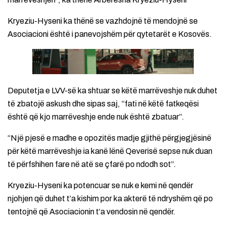
Kryeziu-Hyseni ka thënë se vazhdojnë të mendojnë se
Asociacioni është i panevojshëm për qytetarët e Kosovës.
Deputetja e LVV-së ka shtuar se këtë marrëveshje nuk duhet
të zbatojë askush dhe sipas saj, “fati në këtë fatkeqësi
është që kjo marrëveshje ende nuk është zbatuar”.
“Një pjesë e madhe e opozitës madje gjithë përgjegjësinë
për këtë marrëveshje ia kanë lënë Qeverisë sepse nuk duan
të përfshihen fare në atë se çfarë po ndodh sot”.
Kryeziu-Hyseni ka potencuar se nuk e kemi në qendër
njohjen që duhet t’a kishim por ka akterë të ndryshëm që po
tentojnë që Asociacionin t’a vendosin në qendër.