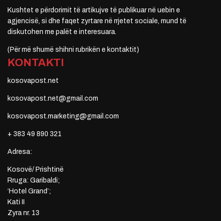
Kushtet e përdorimit të artikujve të publikuar në uebin e
agjencisë, si dhe faqet zyrtare në rrjetet sociale, mund të
diskutohen me palët e interesuara.
(Për më shumë shihni rubrikën e kontaktit)
KONTAKTI
kosovapost.net
kosovapost.net@gmail.com
kosovapost.marketing@gmail.com
+ 383 49 890 321
Adresa:
Kosovë/ Prishtinë
Rruga: Garibaldi;
‘Hotel Grand’;
Kati II
Zyra nr. 13