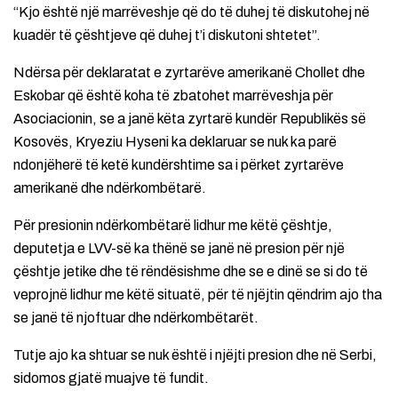
“Kjo është një marrëveshje që do të duhej të diskutohej në
kuadër të çështjeve që duhej t’i diskutoni shtetet”.
Ndërsa për deklaratat e zyrtarëve amerikanë Chollet dhe
Eskobar që është koha të zbatohet marrëveshja për
Asociacionin, se a janë këta zyrtarë kundër Republikës së
Kosovës, Kryeziu Hyseni ka deklaruar se nuk ka parë
ndonjëherë të ketë kundërshtime sa i përket zyrtarëve
amerikanë dhe ndërkombëtarë.
Për presionin ndërkombëtarë lidhur me këtë çështje,
deputetja e LVV-së ka thënë se janë në presion për një
çështje jetike dhe të rëndësishme dhe se e dinë se si do të
veprojnë lidhur me këtë situatë, për të njëjtin qëndrim ajo tha
se janë të njoftuar dhe ndërkombëtarët.
Tutje ajo ka shtuar se nuk është i njëjti presion dhe në Serbi,
sidomos gjatë muajve të fundit.