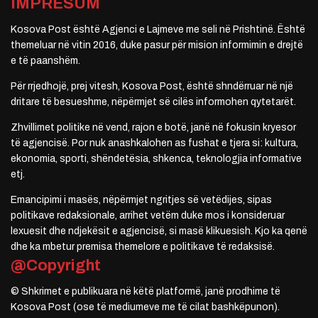
IMPRESUM
Kosova Post është Agjenci e Lajmeve me seli në Prishtinë. Është
themeluar në vitin 2016, duke pasur për mision informimin e drejtë
e të paanshëm.
Për rrjedhojë, prej vitesh, Kosova Post, është shndërruar në një
dritare të besueshme, nëpërmjet së cilës informohen qytetarët.
Zhvillimet politike në vend, rajon e botë, janë në fokusin kryesor
të agjencisë. Por nuk anashkalohen as fushat e tjera si: kultura,
ekonomia, sporti, shëndetësia, shkenca, teknologjia informative
etj.
Emancipimi i masës, nëpërmjet ngritjes së vetëdijes, sipas
politikave redaksionale, arrihet vetëm duke mos i konsideruar
lexuesit dhe ndjekësit e agjencisë, si masë klikuesish. Kjo ka qenë
dhe ka mbetur premisa themelore e politikave të redaksisë.
@Copyright
© Shkrimet e publikuara në këtë platformë, janë prodhime të
Kosova Post (ose të mediumeve me të cilat bashkëpunon).