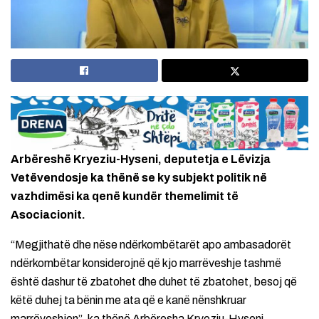
Arbëreshë Kryeziu-Hyseni, deputetja e Lëvizja
Vetëvendosje ka thënë se ky subjekt politik në
vazhdimësi ka qenë kundër themelimit të
Asociacionit.
“Megjithatë dhe nëse ndërkombëtarët apo ambasadorët
ndërkombëtar konsiderojnë që kjo marrëveshje tashmë
është dashur të zbatohet dhe duhet të zbatohet, besoj që
këtë duhej ta bënin me ata që e kanë nënshkruar
marrëveshjen”, ka thënë Arbëresha Kryeziu-Hyseni