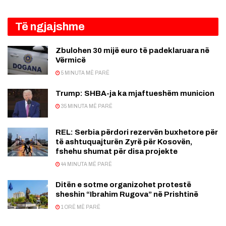
Të ngjajshme
Zbulohen 30 mijë euro të padeklaruara në
Vërmicë
5 MINUTA MË PARË
Trump: SHBA-ja ka mjaftueshëm municion
35 MINUTA MË PARË
REL: Serbia përdori rezervën buxhetore për
të ashtuquajturën Zyrë për Kosovën,
fshehu shumat për disa projekte
44 MINUTA MË PARË
Ditën e sotme organizohet protestë
sheshin “Ibrahim Rugova” në Prishtinë
1 ORË MË PARË