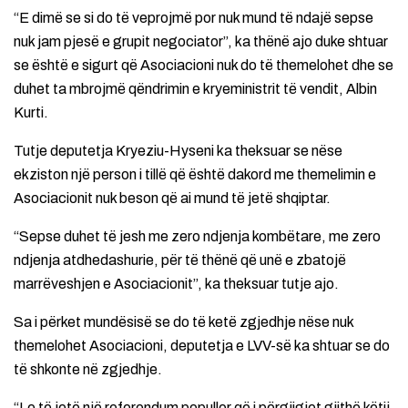
“E dimë se si do të veprojmë por nuk mund të ndajë sepse
nuk jam pjesë e grupit negociator”, ka thënë ajo duke shtuar
se është e sigurt që Asociacioni nuk do të themelohet dhe se
duhet ta mbrojmë qëndrimin e kryeministrit të vendit, Albin
Kurti.
Tutje deputetja Kryeziu-Hyseni ka theksuar se nëse
ekziston një person i tillë që është dakord me themelimin e
Asociacionit nuk beson që ai mund të jetë shqiptar.
“Sepse duhet të jesh me zero ndjenja kombëtare, me zero
ndjenja atdhedashurie, për të thënë që unë e zbatojë
marrëveshjen e Asociacionit”, ka theksuar tutje ajo.
Sa i përket mundësisë se do të ketë zgjedhje nëse nuk
themelohet Asociacioni, deputetja e LVV-së ka shtuar se do
të shkonte në zgjedhje.
“Le të jetë një referendum popullor që i përgjigjet gjithë këtij