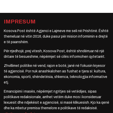
IMPRESUM
Kosova Post është Agjenci e Lajmeve me seli në Prishtinë. Është
themeluar në vitin 2016, duke pasur për mision informimin e drejtë
e të paanshëm.
Për rrjedhojë, prej vitesh, Kosova Post, është shndërruar në një
dritare të besueshme, nëpërmjet së cilës informohen qytetarët.
Zhvillimet politike në vend, rajon e botë, janë në fokusin kryesor
të agjencisë. Por nuk anashkalohen as fushat e tjera si: kultura,
ekonomia, sporti, shëndetësia, shkenca, teknologjia informative
etj.
Emancipimi i masës, nëpërmjet ngritjes së vetëdijes, sipas
politikave redaksionale, arrihet vetëm duke mos i konsideruar
lexuesit dhe ndjekësit e agjencisë, si masë klikuesish. Kjo ka qenë
dhe ka mbetur premisa themelore e politikave të redaksisë.