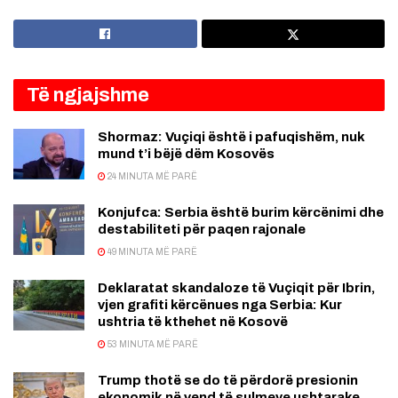
Të ngjajshme
Shormaz: Vuçiqi është i pafuqishëm, nuk
mund t’i bëjë dëm Kosovës
24 MINUTA MË PARË
Konjufca: Serbia është burim kërcënimi dhe
destabiliteti për paqen rajonale
49 MINUTA MË PARË
Deklaratat skandaloze të Vuçiqit për Ibrin,
vjen grafiti kërcënues nga Serbia: Kur
ushtria të kthehet në Kosovë
53 MINUTA MË PARË
Trump thotë se do të përdorë presionin
ekonomik në vend të sulmeve ushtarake