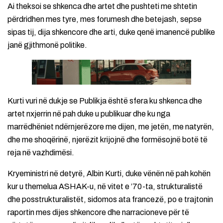
Ai theksoi se shkenca dhe artet dhe pushteti me shtetin
përdridhen mes tyre, mes forumesh dhe betejash, sepse
sipas tij, dija shkencore dhe arti, duke qenë imanencë publike
janë gjithmonë politike.
Kurti vuri në dukje se Publikja është sfera ku shkenca dhe
artet nxjerrin në pah duke u publikuar dhe ku nga
marrëdhëniet ndërnjerëzore me dijen, me jetën, me natyrën,
dhe me shoqërinë, njerëzit krijojnë dhe formësojnë botë të
reja në vazhdimësi.
Kryeministri në detyrë, Albin Kurti, duke vënën në pah kohën
kur u themelua ASHAK-u, në vitet e ’70-ta, strukturalistë
dhe posstrukturalistët, sidomos ata francezë, po e trajtonin
raportin mes dijes shkencore dhe narracioneve për të