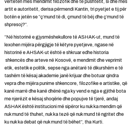
vërtetën mes mendimit filozofik dhe të pushtetit, si dhe mes
artit e autoritetit, derisa përmendi Kantin, tri pyetjet e tij për
botën e jetën se “ç’mund të di, çmund të bëj dhe ç’mund të
shpresoj?”.
“Në historinë e gjysmëshekullore të ASHAK-ut, mund të
lexohen mijëra përgjigje të këtyre pyetjeve, ngase në
historinë e AHSAK-ut është e shkruar edhe historia
shkencës dhe arteve në Kosovë, e mendimit dhe veprimit
etik, estetik e politik, sepse nga anëtarë të dikurshëm e të
tashëm të kësaj akademie janë krijuar dhe botuar qindra
vepra dhe mijëra punime shkencore, filozofike e artistike, që
kanë marrë dhe kanë dhënë nga ky vend e nga e gjithë bota
me njerëzit e kësaj shoqërie dhe popujve të tjerë, andaj
ASHAK është institucioni më sipëror ku nuk ka mendim që
nuk mund të thuhet, nuk ka tezë që nuk mund të ngritet dhe
ku nuk ka debat që nuk mund të bëhet”, tha Kurti.