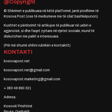
@Copyright
© Shkrimet e publikuara në këtë platformë, janë prodhime të
Kosova Post (ose të mediumeve me të cilat bashkëpunon).
Kushtet e përdorimit të artikujve të publikuar në uebin e
agjencisë, si dhe faqet zyrtare në rrjetet sociale, mund të
diskutohen me palët e interesuara.
(Për më shumë shihni rubrikën e kontaktit)
KONTAKTI
kosovapost.net
kosovapost.net@gmail.com
kosovapost.marketing@gmail.com
+ 383 49 890 321
Adresa:
Kosovë/ Prishtinë
Rruga: Garibaldi;