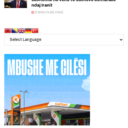
ndaj Iranit
57 MINUTA MË PARË