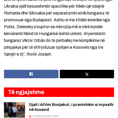
Ukraina sjell besueshmëri specifike për frikën që ndajnë
Rumania dhe Sllovakia për separatizmin etnik hungarez të
promovuar nga Budapesti. Ashtu si me sfidën kinetike nga
Putini, Zelensky e kupton se mbrojtja më e mirë kundër
kërcënimit hibrid të Hungarisë është uniteti. Kryeministri
hungarez Viktor Orbán do të përballej me komplikime në
përpjekje për të shfrytëzuar njohjen e Kosovës nga tre
fqinjët e tij”, thotë Joseph.
Të ngjajshme
Djali i Afrim Bunjakut, i pranishëm si mysafir
në Kuvend
37 MINUTA MË PARË