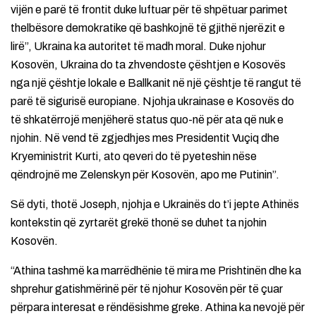
vijën e parë të frontit duke luftuar për të shpëtuar parimet
thelbësore demokratike që bashkojnë të gjithë njerëzit e
lirë”, Ukraina ka autoritet të madh moral. Duke njohur
Kosovën, Ukraina do ta zhvendoste çështjen e Kosovës
nga një çështje lokale e Ballkanit në një çështje të rangut të
parë të sigurisë europiane. Njohja ukrainase e Kosovës do
të shkatërrojë menjëherë status quo-në për ata që nuk e
njohin. Në vend të zgjedhjes mes Presidentit Vuçiq dhe
Kryeministrit Kurti, ato qeveri do të pyeteshin nëse
qëndrojnë me Zelenskyn për Kosovën, apo me Putinin”.
Së dyti, thotë Joseph, njohja e Ukrainës do t’i jepte Athinës
kontekstin që zyrtarët grekë thonë se duhet ta njohin
Kosovën.
“Athina tashmë ka marrëdhënie të mira me Prishtinën dhe ka
shprehur gatishmërinë për të njohur Kosovën për të çuar
përpara interesat e rëndësishme greke. Athina ka nevojë për