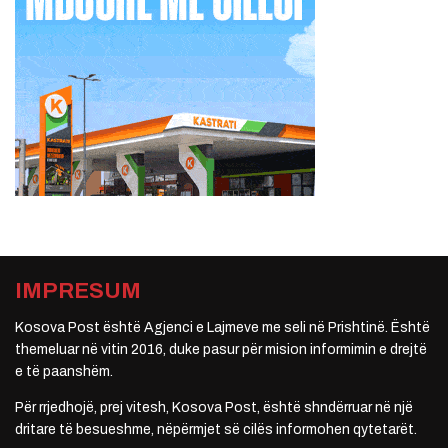
IMPRESUM
Kosova Post është Agjenci e Lajmeve me seli në Prishtinë. Është
themeluar në vitin 2016, duke pasur për mision informimin e drejtë
e të paanshëm.
Për rrjedhojë, prej vitesh, Kosova Post, është shndërruar në një
dritare të besueshme, nëpërmjet së cilës informohen qytetarët.