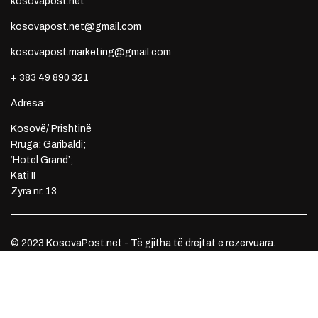
kosovapost.net
kosovapost.net@gmail.com
kosovapost.marketing@gmail.com
+ 383 49 890 321
Adresa:
Kosovë/ Prishtinë
Rruga: Garibaldi;
‘Hotel Grand’;
Kati II
Zyra nr. 13
© 2023 KosovaPost.net - Të gjitha të drejtat e rezervuara.