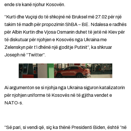
ende s’e kanë njohur Kosovën.
“Kurti dhe Vuçiqi do të shkojnë në Bruksel më 27.02 për një
takim të madh për propozimin ShBA – BE. Ndalesa e radhës
për Albin Kurtin dhe Vjosa Osmanin duhet të jetë në Kiev për
të diskutuar për njohjen e Kosovës nga Ukraina me
Zelenskyn për t’i dhënë një goditje Putinit”, ka shkruar
Joseph në “Twitter”.
Ai argumenton se si njohja nga Ukraina siguron katalizatorin
për njohjen uniforme të Kosovës në të gjitha vendet e
NATO-s.
“Së pari, si vendi që, siç ka thënë Presidenti Biden, është “në