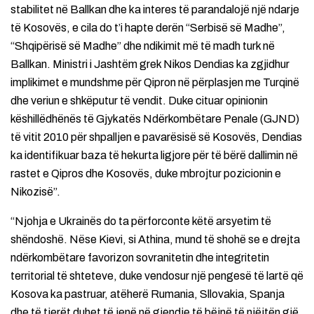
stabilitet në Ballkan dhe ka interes të parandalojë një ndarje
të Kosovës, e cila do t’i hapte derën “Serbisë së Madhe”,
“Shqipërisë së Madhe” dhe ndikimit më të madh turk në
Ballkan. Ministri i Jashtëm grek Nikos Dendias ka zgjidhur
implikimet e mundshme për Qipron në përplasjen me Turqinë
dhe veriun e shkëputur të vendit. Duke cituar opinionin
këshillëdhënës të Gjykatës Ndërkombëtare Penale (GJND)
të vitit 2010 për shpalljen e pavarësisë së Kosovës, Dendias
ka identifikuar baza të hekurta ligjore për të bërë dallimin në
rastet e Qipros dhe Kosovës, duke mbrojtur pozicionin e
Nikozisë”.
“Njohja e Ukrainës do ta përforconte këtë arsyetim të
shëndoshë. Nëse Kievi, si Athina, mund të shohë se e drejta
ndërkombëtare favorizon sovranitetin dhe integritetin
territorial të shteteve, duke vendosur një pengesë të lartë që
Kosova ka pastruar, atëherë Rumania, Sllovakia, Spanja
dhe të tjerët duhet të jenë në gjendje të bëjnë të njëjtën gjë.