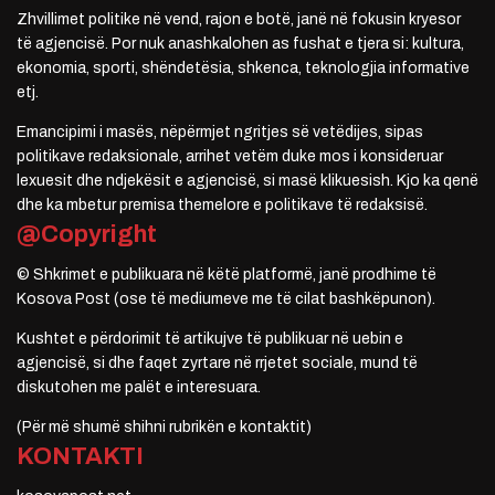
Zhvillimet politike në vend, rajon e botë, janë në fokusin kryesor
të agjencisë. Por nuk anashkalohen as fushat e tjera si: kultura,
ekonomia, sporti, shëndetësia, shkenca, teknologjia informative
etj.
Emancipimi i masës, nëpërmjet ngritjes së vetëdijes, sipas
politikave redaksionale, arrihet vetëm duke mos i konsideruar
lexuesit dhe ndjekësit e agjencisë, si masë klikuesish. Kjo ka qenë
dhe ka mbetur premisa themelore e politikave të redaksisë.
@Copyright
© Shkrimet e publikuara në këtë platformë, janë prodhime të
Kosova Post (ose të mediumeve me të cilat bashkëpunon).
Kushtet e përdorimit të artikujve të publikuar në uebin e
agjencisë, si dhe faqet zyrtare në rrjetet sociale, mund të
diskutohen me palët e interesuara.
(Për më shumë shihni rubrikën e kontaktit)
KONTAKTI