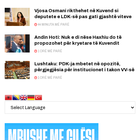
Vjosa Osmani rikthehet në Kuvend si
deputete e LDK-së pas gati gjashtë viteve
44 MINUTA MË PARË
Andin Hoti: Nuk e di nëse Haxhiu do të
propozohet për kryetare të Kuvendit
1 ORË MË PARË
Lushtaku: PDK-ja mbetet në opozitë,
përgjegjësia për institucionet i takon VV-së
1 ORË MË PARË