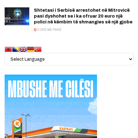
Shtetasi i Serbisë arrestohet në Mitrovicë
pasi dyshohet se i ka ofruar 20 euro një
polici në këmbim të shmangies së një gjobe
3 ORË MË PARË