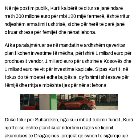
Në një postim publik, Kurti ka bërë të ditur se janë ndarë
rreth 300 milionë euro për mbi 120 mijë fermerë, është rritur
ndjeshëm armatimi i ushtrisë, si dhe për herë të parë janë
ofruar shtesa për fëmijët dhe nënat lehona.
Ai ka paralajmëruar se në mandatin e ardhshëm qeveritar
planifikohen investime të mëdha, përfshirë 1 miliard euro për
prodhuesit vendor, 1 miliard euro për ushtrinë e Kosovës dhe
1 miliard euro në vit për investime kapitale. Sipas Kurtit, në
fokus do të mbetet edhe bujqësia, dyfishimi i shtesave për
fëmijë dhe rritja e mbështetjes për nënat lehona.
Duke folur për Suharekën, nga ku u mbajt tubimi i fundit, Kurti
njoftoi se është planifikuar ndërtimi i digës së liqenit
akumulues të Dragaçinës, projekt që synon të sigurojë ujë