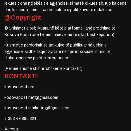
lexuesit dhe ndjekësit e agjencisë, si masë klikuesish. Kjo ka qenë
dhe ka mbetur premisa themelore e politikave të redaksisë.
@Copyright
© Shkrimet e publikuara në këtë platformë, janë prodhime të
Kosova Post (ose të mediumeve me të cilat bashkëpunon).
Kushtet e përdorimit të artikujve të publikuar në uebin e
agjencisë, si dhe faqet zyrtare në rrjetet sociale, mund të
diskutohen me palët e interesuara.
(Për më shumë shihni rubrikën e kontaktit)
KONTAKTI
kosovapost.net
kosovapost.net@gmail.com
kosovapost.marketing@gmail.com
+ 383 49 890 321
Adresa: