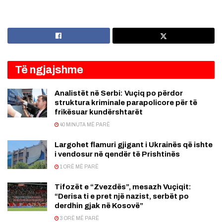
Të ngjajshme
Analistët në Serbi: Vuçiq po përdor
struktura kriminale parapolicore për të
frikësuar kundërshtarët
40 MINUTA MË PARË
Largohet flamuri gjigant i Ukrainës që ishte
i vendosur në qendër të Prishtinës
1 ORË MË PARË
Tifozët e “Zvezdës”, mesazh Vuçiqit:
“Derisa ti e pret një nazist, serbët po
derdhin gjak në Kosovë”
3 ORË MË PARË