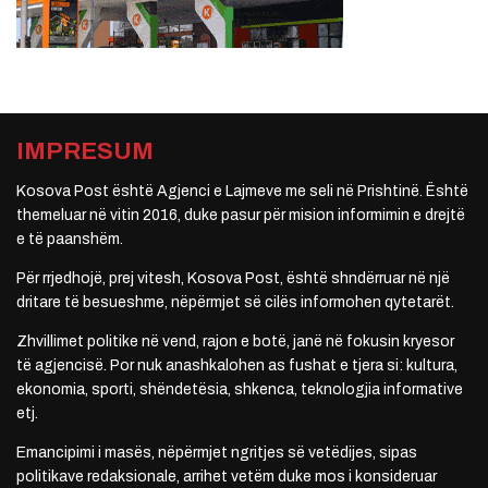
IMPRESUM
Kosova Post është Agjenci e Lajmeve me seli në Prishtinë. Është
themeluar në vitin 2016, duke pasur për mision informimin e drejtë
e të paanshëm.
Për rrjedhojë, prej vitesh, Kosova Post, është shndërruar në një
dritare të besueshme, nëpërmjet së cilës informohen qytetarët.
Zhvillimet politike në vend, rajon e botë, janë në fokusin kryesor
të agjencisë. Por nuk anashkalohen as fushat e tjera si: kultura,
ekonomia, sporti, shëndetësia, shkenca, teknologjia informative
etj.
Emancipimi i masës, nëpërmjet ngritjes së vetëdijes, sipas
politikave redaksionale, arrihet vetëm duke mos i konsideruar