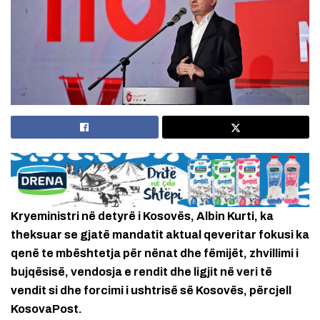
Kryeministri në detyrë i Kosovës, Albin Kurti, ka
theksuar se gjatë mandatit aktual qeveritar fokusi ka
qenë te mbështetja për nënat dhe fëmijët, zhvillimi i
bujqësisë, vendosja e rendit dhe ligjit në veri të
vendit si dhe forcimi i ushtrisë së Kosovës, përcjell
KosovaPost.