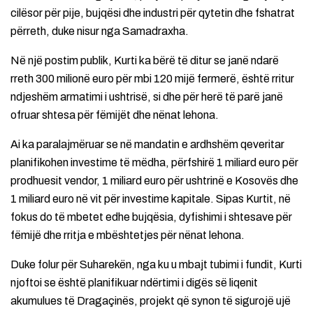
cilësor për pije, bujqësi dhe industri për qytetin dhe fshatrat
përreth, duke nisur nga Samadraxha.
Në një postim publik, Kurti ka bërë të ditur se janë ndarë
rreth 300 milionë euro për mbi 120 mijë fermerë, është rritur
ndjeshëm armatimi i ushtrisë, si dhe për herë të parë janë
ofruar shtesa për fëmijët dhe nënat lehona.
Ai ka paralajmëruar se në mandatin e ardhshëm qeveritar
planifikohen investime të mëdha, përfshirë 1 miliard euro për
prodhuesit vendor, 1 miliard euro për ushtrinë e Kosovës dhe
1 miliard euro në vit për investime kapitale. Sipas Kurtit, në
fokus do të mbetet edhe bujqësia, dyfishimi i shtesave për
fëmijë dhe rritja e mbështetjes për nënat lehona.
Duke folur për Suharekën, nga ku u mbajt tubimi i fundit, Kurti
njoftoi se është planifikuar ndërtimi i digës së liqenit
akumulues të Dragaçinës, projekt që synon të sigurojë ujë