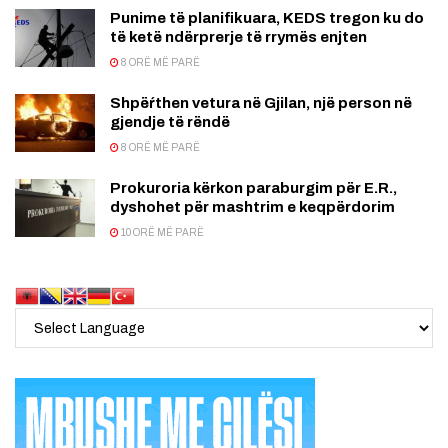
Punime të planifikuara, KEDS tregon ku do
të ketë ndërprerje të rrymës enjten
8 ORË MË PARË
Shpëŕthen vetura në Gjilan, një person në
gjendje të rëndë
8 ORË MË PARË
Prokuroria kërkon paraburgim për E.R.,
dyshohet për mashtrim e keqpërdorim
10 ORË MË PARË