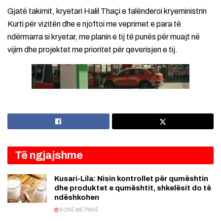
Gjatë takimit, kryetari Halil Thaçi e falënderoi kryeministrin
Kurti për vizitën dhe e njoftoi me veprimet e para të
ndërmarra si kryetar, me planin e tij të punës për muajt në
vijim dhe projektet me prioritet për qeverisjen e tij.
Të ngjajshme
Kusari-Lila: Nisin kontrollet për qumështin
dhe produktet e qumështit, shkelësit do të
ndëshkohen
8 ORË MË PARË