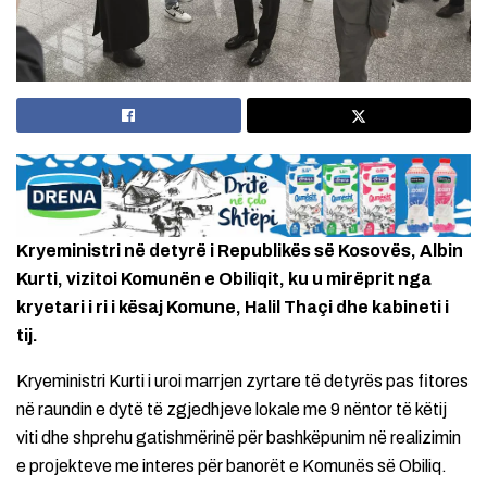
Kryeministri në detyrë i Republikës së Kosovës, Albin
Kurti, vizitoi Komunën e Obiliqit, ku u mirëprit nga
kryetari i ri i kësaj Komune, Halil Thaçi dhe kabineti i
tij.
Kryeministri Kurti i uroi marrjen zyrtare të detyrës pas fitores
në raundin e dytë të zgjedhjeve lokale me 9 nëntor të këtij
viti dhe shprehu gatishmërinë për bashkëpunim në realizimin
e projekteve me interes për banorët e Komunës së Obiliq.