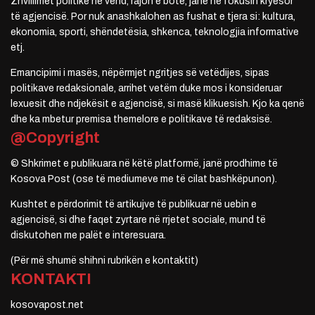
Zhvillimet politike në vend, rajon e botë, janë në fokusin kryesor
të agjencisë. Por nuk anashkalohen as fushat e tjera si: kultura,
ekonomia, sporti, shëndetësia, shkenca, teknologjia informative
etj.
Emancipimi i masës, nëpërmjet ngritjes së vetëdijes, sipas
politikave redaksionale, arrihet vetëm duke mos i konsideruar
lexuesit dhe ndjekësit e agjencisë, si masë klikuesish. Kjo ka qenë
dhe ka mbetur premisa themelore e politikave të redaksisë.
@Copyright
© Shkrimet e publikuara në këtë platformë, janë prodhime të
Kosova Post (ose të mediumeve me të cilat bashkëpunon).
Kushtet e përdorimit të artikujve të publikuar në uebin e
agjencisë, si dhe faqet zyrtare në rrjetet sociale, mund të
diskutohen me palët e interesuara.
(Për më shumë shihni rubrikën e kontaktit)
KONTAKTI
kosovapost.net