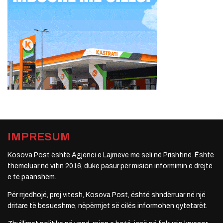
IMPRESUM
Kosova Post është Agjenci e Lajmeve me seli në Prishtinë. Është
themeluar në vitin 2016, duke pasur për mision informimin e drejtë
e të paanshëm.
Për rrjedhojë, prej vitesh, Kosova Post, është shndërruar në një
dritare të besueshme, nëpërmjet së cilës informohen qytetarët.