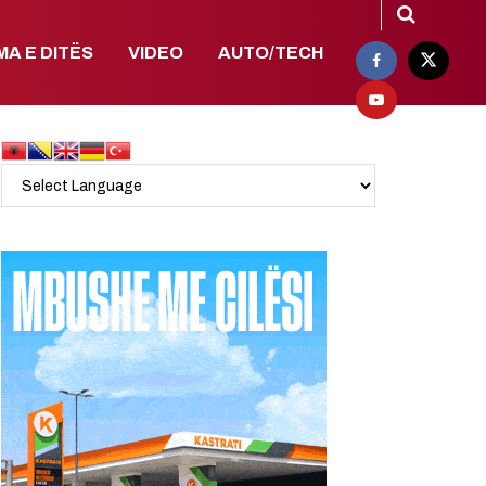
MA E DITËS
VIDEO
AUTO/TECH