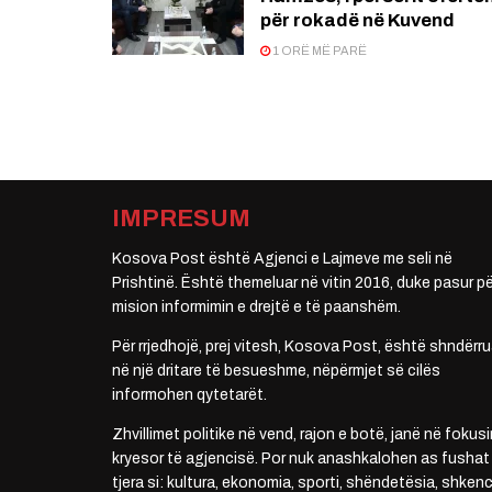
për rokadë në Kuvend
1 ORË MË PARË
IMPRESUM
Kosova Post është Agjenci e Lajmeve me seli në
Prishtinë. Është themeluar në vitin 2016, duke pasur pë
mision informimin e drejtë e të paanshëm.
Për rrjedhojë, prej vitesh, Kosova Post, është shndërru
në një dritare të besueshme, nëpërmjet së cilës
informohen qytetarët.
Zhvillimet politike në vend, rajon e botë, janë në fokusi
kryesor të agjencisë. Por nuk anashkalohen as fushat
tjera si: kultura, ekonomia, sporti, shëndetësia, shkenc