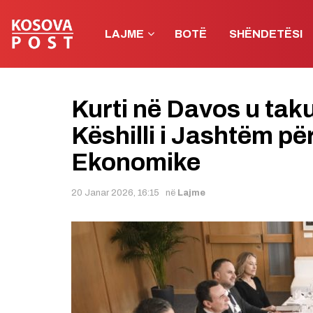
LAJME
BOTË
SHËNDETËSI
Kurti në Davos u ta
Këshilli i Jashtëm p
Ekonomike
20 Janar 2026, 16:15
në
Lajme