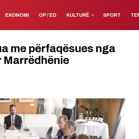
EKONOMI
OP / ED
KULTURË
SPORT
TE
kua me përfaqësues nga
ër Marrëdhënie