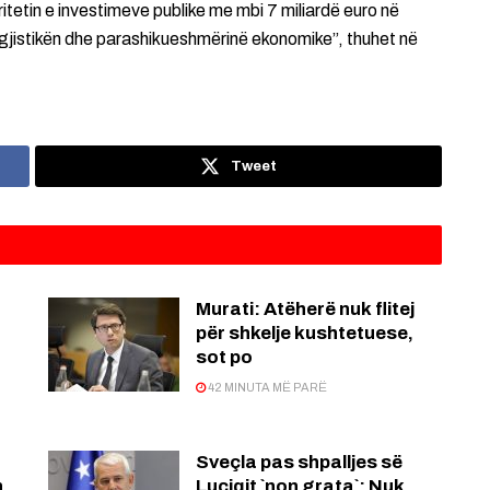
tetin e investimeve publike me mbi 7 miliardë euro në
logjistikën dhe parashikueshmërinë ekonomike”, thuhet në
Tweet
Murati: Atëherë nuk flitej
për shkelje kushtetuese,
sot po
42 MINUTA MË PARË
Sveçla pas shpalljes së
n
Luçiqit `non grata`: Nuk