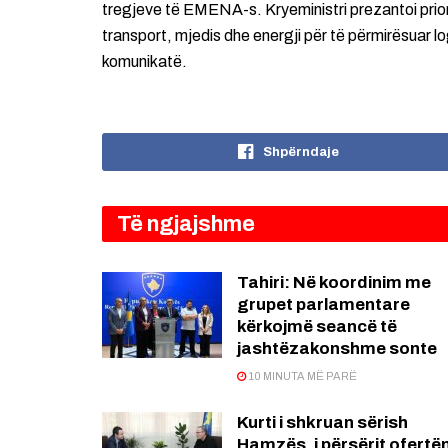
tregjeve të EMENA-s. Kryeministri prezantoi priori
transport, mjedis dhe energji për të përmirësuar 
komunikatë.
Shpërndaje
Të ngjajshme
Tahiri: Në koordinim me
grupet parlamentare
kërkojmë seancë të
jashtëzakonshme sonte
10 MINUTA MË PARË
Kurti i shkruan sërish
Hamzës, i përsërit ofertë