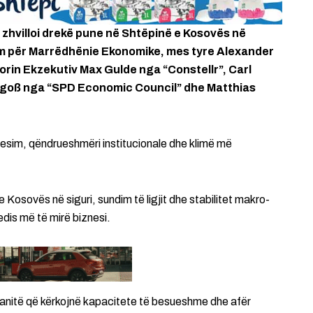
, zhvilloi drekë pune në Shtëpinë e Kosovës në
ëm për Marrëdhënie Ekonomike, mes tyre Alexander
orin Ekzekutiv Max Gulde nga “Constellr”, Carl
lgoß nga “SPD Economic Council” dhe Matthias
besim, qëndrueshmëri institucionale dhe klimë më
e Kosovës në siguri, sundim të ligjit dhe stabilitet makro-
edis më të mirë biznesi.
panitë që kërkojnë kapacitete të besueshme dhe afër