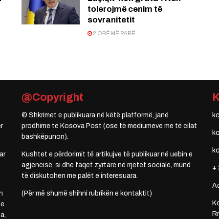
tolerojmë cenim të
sovranitetit
2 ORË MË PARË
@Copyright
© Shkrimet e publikuara në këtë platformë, janë
k
r
prodhime të Kosova Post (ose të mediumeve me të cilat
k
bashkëpunon).
k
ar
Kushtet e përdorimit të artikujve të publikuar në uebin e
agjencisë, si dhe faqet zyrtare në rrjetet sociale, mund
+ 
të diskutohen me palët e interesuara.
A
n
(Për më shumë shihni rubrikën e kontaktit)
Ko
 e
Rr
a,