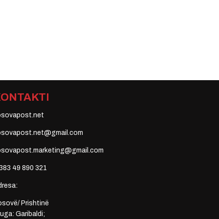
KONTAKTI
osovapost.net
osovapost.net@gmail.com
osovapost.marketing@gmail.com
383 49 890 321
dresa:
sovë/ Prishtinë
uga: Garibaldi;