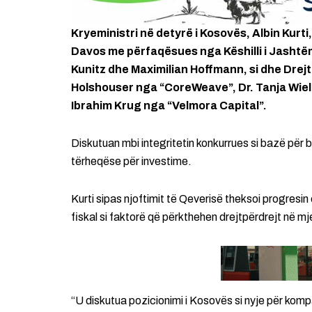
Kryeministri në detyrë i Kosovës, Albin Kurti
Davos me përfaqësues nga Këshilli i Jasht
Kunitz dhe Maximilian Hoffmann, si dhe Drejt
Holshouser nga “CoreWeave”, Dr. Tanja Wie
Ibrahim Krug nga “Velmora Capital”.
Diskutuan mbi integritetin konkurrues si bazë për 
tërheqëse për investime.
Kurti sipas njoftimit të Qeverisë theksoi progresin 
fiskal si faktorë që përkthehen drejtpërdrejt në mj
“U diskutua pozicionimi i Kosovës si nyje për kom