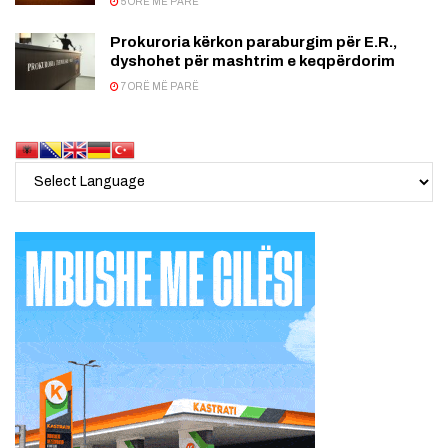
5 ORË MË PARË
Prokuroria kërkon paraburgim për E.R.,
dyshohet për mashtrim e keqpërdorim
7 ORË MË PARË