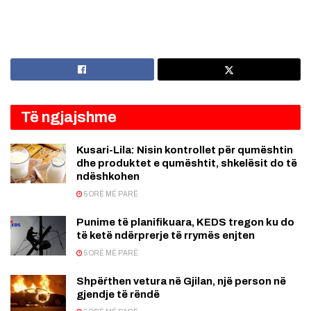
Të ngjajshme
Kusari-Lila: Nisin kontrollet për qumështin
dhe produktet e qumështit, shkelësit do të
ndëshkohen
5 ORË MË PARË
Punime të planifikuara, KEDS tregon ku do
të ketë ndërprerje të rrymës enjten
5 ORË MË PARË
Shpëŕthen vetura në Gjilan, një person në
gjendje të rëndë