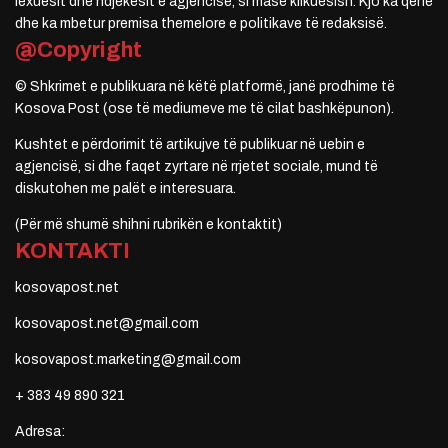
lexuesit dhe ndjekësit e agjencisë, si masë klikuesish. Kjo ka qenë
dhe ka mbetur premisa themelore e politikave të redaksisë.
@Copyright
© Shkrimet e publikuara në këtë platformë, janë prodhime të
Kosova Post (ose të mediumeve me të cilat bashkëpunon).
Kushtet e përdorimit të artikujve të publikuar në uebin e
agjencisë, si dhe faqet zyrtare në rrjetet sociale, mund të
diskutohen me palët e interesuara.
(Për më shumë shihni rubrikën e kontaktit)
KONTAKTI
kosovapost.net
kosovapost.net@gmail.com
kosovapost.marketing@gmail.com
+ 383 49 890 321
Adresa: