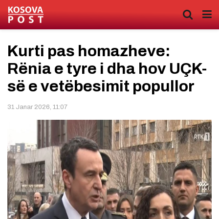
Kurti pas homazheve:
Rënia e tyre i dha hov UÇK-
së e vetëbesimit popullor
31 Janar 2026, 11:07