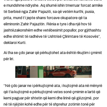
e mundshme ndryshe. Aq shumë ishin tmerruar forcat armike
të Serbisë nga Zahir Pajaziti, sa që vetëm kurthi, pusia,
prita, mund t’i jepte shans forcave okupatore që ta
eliminonin Zahir Pajazitin. Rënia e tyre i dha një hov të
jashtëzakonshëm edhe vetëbesimit popullor, por gjithashtu
edhe shtimit të radhëve të Ushtrisë Çlirimtare të Kosovës”,
deklaroi Kurti.
Ai tha se çdo janar që përkujtohet ata është rikujtim i çmimit
për liri.
“Në çdo janar ne i përkujtojmë ata, i kujtojmë ata në mënyrë
që t’ia kujtojmë e përkujtojmë vetes sonë çmimin e lartë që
kemi paguar për shtetin që kemi dhe lirinë që gëzojmë, por
në të njëjtën kohë edhe për të shprehur zotimin tonë për