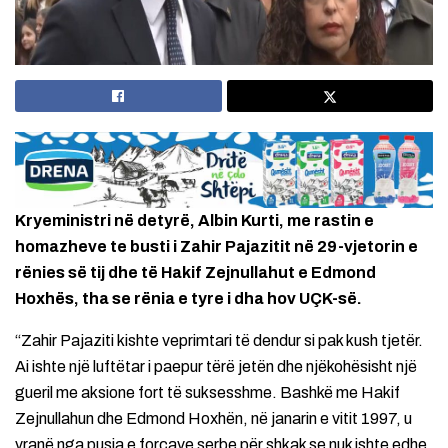
Kryeministri në detyrë, Albin Kurti, me rastin e
homazheve te busti i Zahir Pajazitit në 29-vjetorin e
rënies së tij dhe të Hakif Zejnullahut e Edmond
Hoxhës, tha se rënia e tyre i dha hov UÇK-së.
“Zahir Pajaziti kishte veprimtari të dendur si pak kush tjetër.
Ai ishte një luftëtar i paepur tërë jetën dhe njëkohësisht një
gueril me aksione fort të suksesshme. Bashkë me Hakif
Zejnullahun dhe Edmond Hoxhën, në janarin e vitit 1997, u
vranë nga pusia e forcave serbe për shkak se nuk ishte edhe