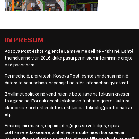
IMPRESUM
Kosova Post është Agjenci e Lajmeve me seli në Prishtinë. Është
themeluar në vitin 2016, duke pasur për mision informimin e drejtë
e të paanshëm.
Për rrjedhojë, prej vitesh, Kosova Post, është shndërruar në një
dritare të besueshme, nëpërmjet së cilës informohen qytetarët.
Zhvillimet politike në vend, rajon e botë, janë në fokusin kryesor
të agjencisë. Por nuk anashkalohen as fushat e tjera si: kultura,
ekonomia, sporti, shëndetësia, shkenca, teknologjia informative
etj.
Emancipimi i masës, nëpërmjet ngritjes së vetëdijes, sipas
politikave redaksionale, arrihet vetëm duke mos i konsideruar