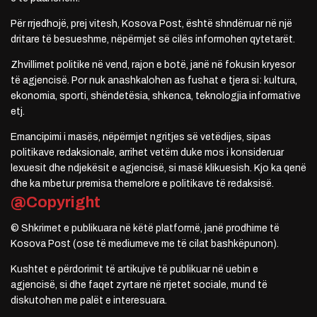
Për rrjedhojë, prej vitesh, Kosova Post, është shndërruar në një
dritare të besueshme, nëpërmjet së cilës informohen qytetarët.
Zhvillimet politike në vend, rajon e botë, janë në fokusin kryesor
të agjencisë. Por nuk anashkalohen as fushat e tjera si: kultura,
ekonomia, sporti, shëndetësia, shkenca, teknologjia informative
etj.
Emancipimi i masës, nëpërmjet ngritjes së vetëdijes, sipas
politikave redaksionale, arrihet vetëm duke mos i konsideruar
lexuesit dhe ndjekësit e agjencisë, si masë klikuesish. Kjo ka qenë
dhe ka mbetur premisa themelore e politikave të redaksisë.
@Copyright
© Shkrimet e publikuara në këtë platformë, janë prodhime të
Kosova Post (ose të mediumeve me të cilat bashkëpunon).
Kushtet e përdorimit të artikujve të publikuar në uebin e
agjencisë, si dhe faqet zyrtare në rrjetet sociale, mund të
diskutohen me palët e interesuara.