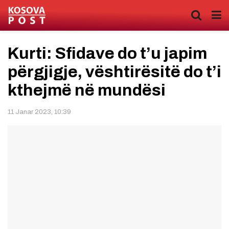
Kurti: Sfidave do t’u japim
përgjigje, vështirësitë do t’i
kthejmë në mundësi
11 Janar 2023, 10:39