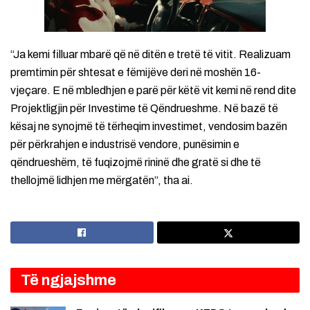
“Ja kemi filluar mbarë që në ditën e tretë të vitit. Realizuam
premtimin për shtesat e fëmijëve deri në moshën 16-
vjeçare. E në mbledhjen e parë për këtë vit kemi në rend dite
Projektligjin për Investime të Qëndrueshme. Në bazë të
kësaj ne synojmë të tërheqim investimet, vendosim bazën
për përkrahjen e industrisë vendore, punësimin e
qëndrueshëm, të fuqizojmë rininë dhe gratë si dhe të
thellojmë lidhjen me mërgatën”, tha ai.
Të ngjajshme