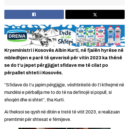
Kryeministri i Kosovës Albin Kurti, në fjalën hyrëse në
mbledhjen e parë të qeverisë për vitin 2023 ka thënë
se do t’u jepet përgjigjet sfidave me të cilat po
përpallet shteti i Kosovës.
“Sfidave do t’u japim përgjigje, vështirësitë do t’i kthejmë në
mundësi e përballja me to do të na definojë si popull, si
shoqëri dhe si shtet”, tha Kurti.
Ai theksoi se qysh në ditën e tretë të vitit 2023, e realizuan
premtimin për shtesat e fëmijeve.