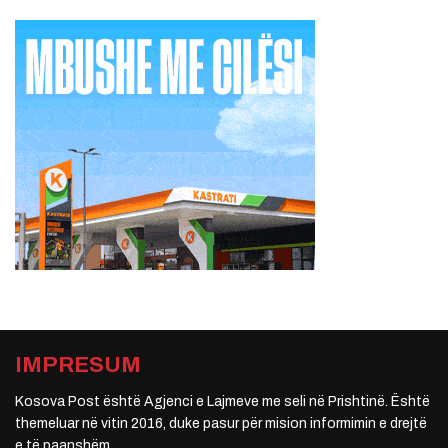
IMPRESUM
Kosova Post është Agjenci e Lajmeve me seli në Prishtinë. Është
themeluar në vitin 2016, duke pasur për mision informimin e drejtë
e të paanshëm.