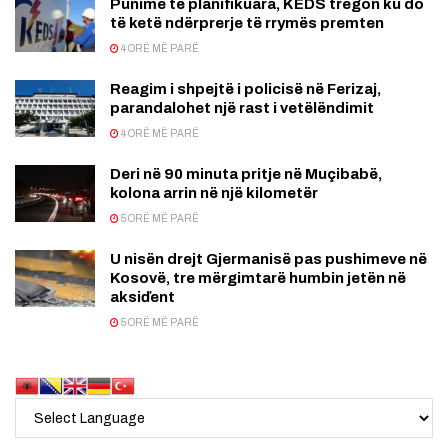
Punime të planifikuara, KEDS tregon ku do
të ketë ndërprerje të rrymës premten
4 ORË MË PARË
Reagim i shpejtë i policisë në Ferizaj,
parandalohet një rast i vetëlëndimit
4 ORË MË PARË
Deri në 90 minuta pritje në Muçibabë,
kolona arrin në një kilometër
5 ORË MË PARË
U nisën drejt Gjermanisë pas pushimeve në
Kosovë, tre mërgimtarë humbin jetën në
aksiďent
5 ORË MË PARË