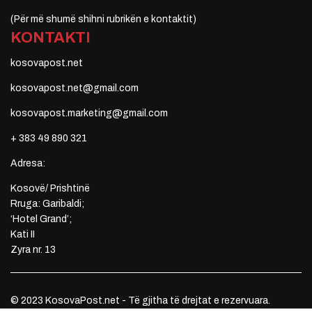
(Për më shumë shihni rubrikën e kontaktit)
KONTAKTI
kosovapost.net
kosovapost.net@gmail.com
kosovapost.marketing@gmail.com
+ 383 49 890 321
Adresa:
Kosovë/ Prishtinë
Rruga: Garibaldi;
‘Hotel Grand’;
Kati II
Zyra nr. 13
© 2023 KosovaPost.net - Të gjitha të drejtat e rezervuara.