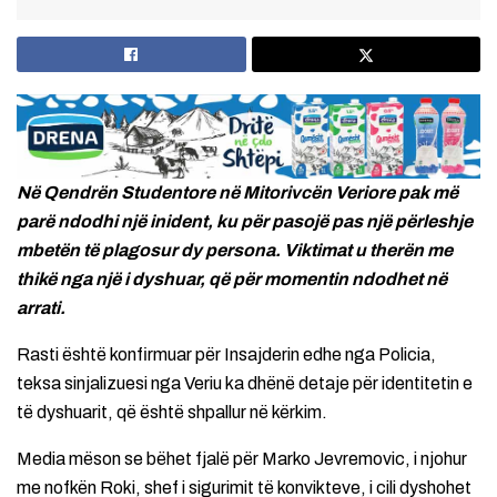
Në Qendrën Studentore në Mitorivcën Veriore pak më
parë ndodhi një inident, ku për pasojë pas një përleshje
mbetën të plagosur dy persona. Viktimat u therën me
thikë nga një i dyshuar, që për momentin ndodhet në
arrati.
Rasti është konfirmuar për Insajderin edhe nga Policia,
teksa sinjalizuesi nga Veriu ka dhënë detaje për identitetin e
të dyshuarit, që është shpallur në kërkim.
Media mëson se bëhet fjalë për Marko Jevremovic, i njohur
me nofkën Roki, shef i sigurimit të konvikteve, i cili dyshohet