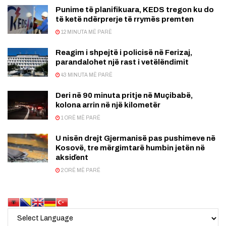
Punime të planifikuara, KEDS tregon ku do
të ketë ndërprerje të rrymës premten
12 MINUTA MË PARË
Reagim i shpejtë i policisë në Ferizaj,
parandalohet një rast i vetëlëndimit
43 MINUTA MË PARË
Deri në 90 minuta pritje në Muçibabë,
kolona arrin në një kilometër
1 ORË MË PARË
U nisën drejt Gjermanisë pas pushimeve në
Kosovë, tre mërgimtarë humbin jetën në
aksiďent
2 ORË MË PARË