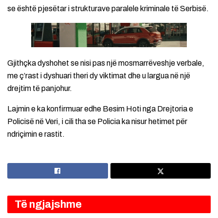
se është pjesëtar i strukturave paralele kriminale të Serbisë.
Gjithçka dyshohet se nisi pas një mosmarrëveshje verbale,
me ç’rast i dyshuari theri dy viktimat dhe u largua në një
drejtim të panjohur.
Lajmin e ka konfirmuar edhe Besim Hoti nga Drejtoria e
Policisë në Veri, i cili tha se Policia ka nisur hetimet për
ndriçimin e rastit.
Të ngjajshme