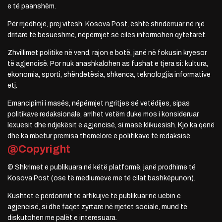
e të paanshëm.
Për rrjedhojë, prej vitesh, Kosova Post, është shndërruar në një
dritare të besueshme, nëpërmjet së cilës informohen qytetarët.
Zhvillimet politike në vend, rajon e botë, janë në fokusin kryesor
të agjencisë. Por nuk anashkalohen as fushat e tjera si: kultura,
ekonomia, sporti, shëndetësia, shkenca, teknologjia informative
etj.
Emancipimi i masës, nëpërmjet ngritjes së vetëdijes, sipas
politikave redaksionale, arrihet vetëm duke mos i konsideruar
lexuesit dhe ndjekësit e agjencisë, si masë klikuesish. Kjo ka qenë
dhe ka mbetur premisa themelore e politikave të redaksisë.
@Copyright
© Shkrimet e publikuara në këtë platformë, janë prodhime të
Kosova Post (ose të mediumeve me të cilat bashkëpunon).
Kushtet e përdorimit të artikujve të publikuar në uebin e
agjencisë, si dhe faqet zyrtare në rrjetet sociale, mund të
diskutohen me palët e interesuara.