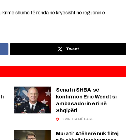
 krime shumë të rënda në kryesisht në regjionin e
Tweet
Senati i SHBA-së
ti
konfirmon Eric Wendt si
ambasadorin e ri në
Shqipëri
36 MINUTA MË PARË
Murati: Atëherë nuk flitej