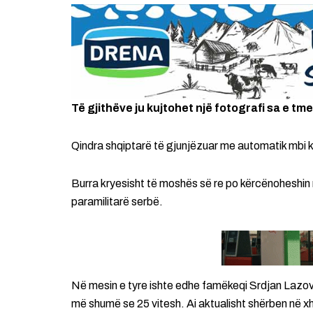
Të gjithëve ju kujtohet një fotografi sa e 
Qindra shqiptarë të gjunjëzuar me automatik mbi k
Burra kryesisht të moshës së re po kërcënoheshin
paramilitarë serbë.
Në mesin e tyre ishte edhe famëkeqi Srdjan Lazovi
më shumë se 25 vitesh. Ai aktualisht shërben në 