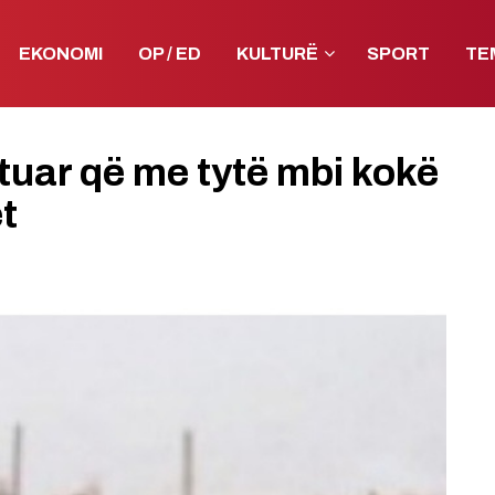
EKONOMI
OP / ED
KULTURË
SPORT
TE
stuar që me tytë mbi kokë
t