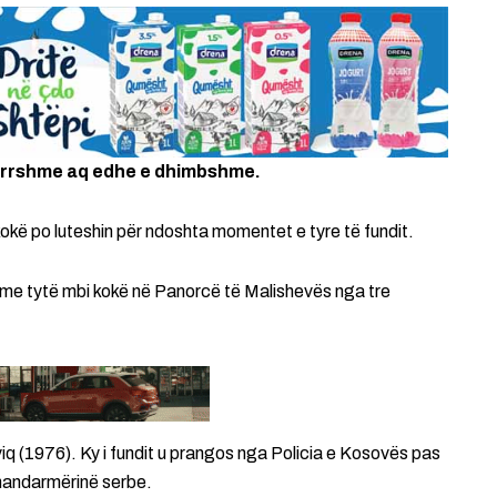
tmerrshme aq edhe e dhimbshme.
okë po luteshin për ndoshta momentet e tyre të fundit.
 me tytë mbi kokë në Panorcë të Malishevës nga tre
q (1976). Ky i fundit u prangos nga Policia e Kosovës pas
xhandarmërinë serbe.