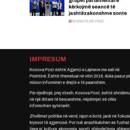
grupet parlamentare
kërkojmë seancë të
jashtëzakonshme sonte
56 MINUTA MË PARË
IMPRESUM
Kosova Post është Agjenci e Lajmeve me seli në
Prishtinë. Është themeluar në vitin 2016, duke pasur pë
mision informimin e drejtë e të paanshëm.
Për rrjedhojë, prej vitesh, Kosova Post, është shndërru
në një dritare të besueshme, nëpërmjet së cilës
informohen qytetarët.
Zhvillimet politike në vend, rajon e botë, janë në fokusi
kryesor të agjencisë. Por nuk anashkalohen as fushat
tjera si: kultura, ekonomia, sporti, shëndetësia, shkenc