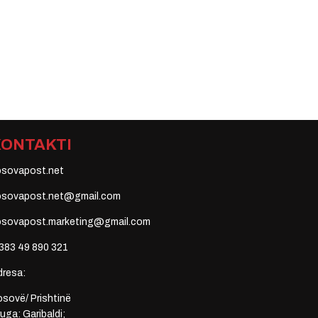
KONTAKTI
osovapost.net
osovapost.net@gmail.com
osovapost.marketing@gmail.com
383 49 890 321
dresa:
sovë/ Prishtinë
uga: Garibaldi;