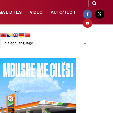
MA E DITËS
VIDEO
AUTO/TECH