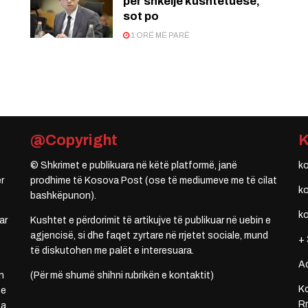
për shkelje kushtetuese,
sot po
1 ORË MË PARË
@Copyright
© Shkrimet e publikuara në këtë platformë, janë
k
r
prodhime të Kosova Post (ose të mediumeve me të cilat
k
bashkëpunon).
k
ar
Kushtet e përdorimit të artikujve të publikuar në uebin e
agjencisë, si dhe faqet zyrtare në rrjetet sociale, mund
+ 
të diskutohen me palët e interesuara.
A
n
(Për më shumë shihni rubrikën e kontaktit)
Ko
 e
Rr
a,