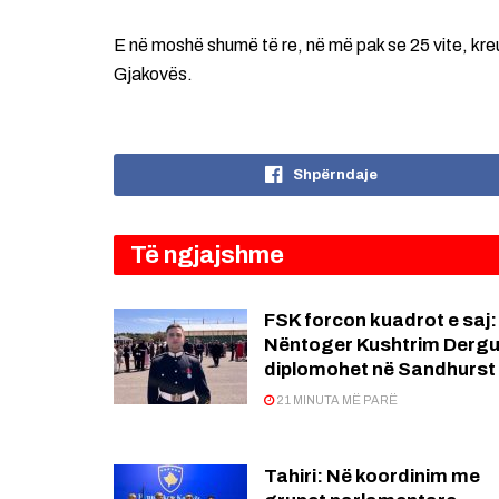
E në moshë shumë të re, në më pak se 25 vite, kreu
Gjakovës.
Shpërndaje
Të ngjajshme
FSK forcon kuadrot e saj:
Nëntoger Kushtrim Dergu
diplomohet në Sandhurst
21 MINUTA MË PARË
Tahiri: Në koordinim me