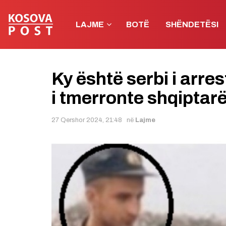
LAJME
BOTË
SHËNDETËSI
Ky është serbi i arre
i tmerronte shqiptarë
27 Qershor 2024, 21:48
në
Lajme