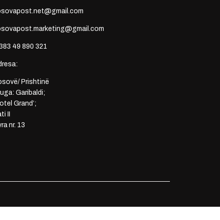
osovapost.net@gmail.com
osovapost.marketing@gmail.com
383 49 890 321
dresa:
sovë/ Prishtinë
uga: Garibaldi;
otel Grand’;
ti II
ra nr. 13