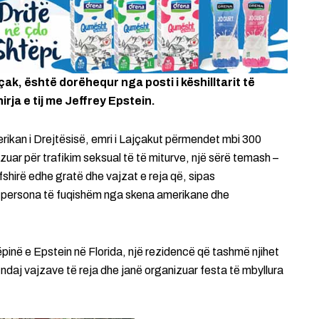
çak, është dorëhequr nga posti i këshilltarit të
irja e tij me Jeffrey Epstein.
kan i Drejtësisë, emri i Lajçakut përmendet mbi 300
uzuar për trafikim seksual të të miturve, një sërë temash –
fshirë edhe gratë dhe vajzat e reja që, sipas
ër persona të fuqishëm nga skena amerikane dhe
pinë e Epstein në Florida, një rezidencë që tashmë njihet
ndaj vajzave të reja dhe janë organizuar festa të mbyllura