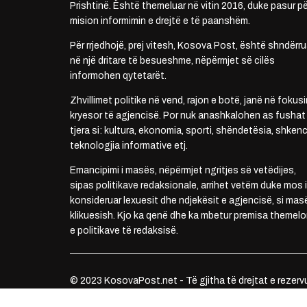
Prishtinë. Është themeluar në vitin 2016, duke pasur pë
mision informimin e drejtë e të paanshëm.
Për rrjedhojë, prej vitesh, Kosova Post, është shndërru
në një dritare të besueshme, nëpërmjet së cilës
informohen qytetarët.
Zhvillimet politike në vend, rajon e botë, janë në fokusi
kryesor të agjencisë. Por nuk anashkalohen as fushat
tjera si: kultura, ekonomia, sporti, shëndetësia, shkenc
teknologjia informative etj.
Emancipimi i masës, nëpërmjet ngritjes së vetëdijes,
sipas politikave redaksionale, arrihet vetëm duke mos i
konsideruar lexuesit dhe ndjekësit e agjencisë, si mas
klikuesish. Kjo ka qenë dhe ka mbetur premisa themelo
e politikave të redaksisë.
© 2023 KosovaPost.net - Të gjitha të drejtat e rezerv