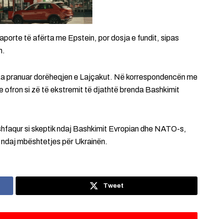
aporte të afërta me Epstein, por dosja e fundit, sipas
n.
e ka pranuar dorëheqjen e Lajçakut. Në korrespondencën me
e ofron si zë të ekstremit të djathtë brenda Bashkimit
ë shfaqur si skeptik ndaj Bashkimit Evropian dhe NATO-s,
 ndaj mbështetjes për Ukrainën.
Tweet