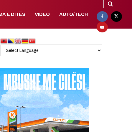
MA E DITËS
VIDEO
AUTO/TECH