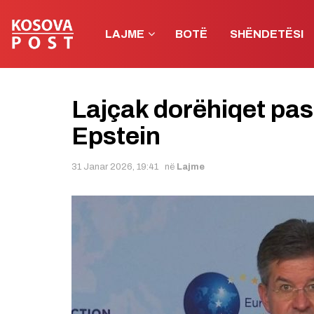
LAJME
BOTË
SHËNDETËSI
Lajçak dorëhiqet pas
Epstein
31 Janar 2026, 19:41
në
Lajme