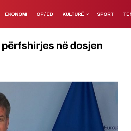
EKONOMI
OP / ED
KULTURË
SPORT
TE
 përfshirjes në dosjen