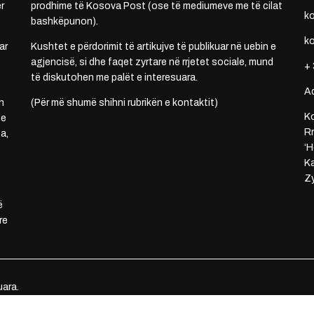
r
prodhime të Kosova Post (ose të mediumeve me të cilat
k
bashkëpunon).
k
ar
Kushtet e përdorimit të artikujve të publikuar në uebin e
agjencisë, si dhe faqet zyrtare në rrjetet sociale, mund
+ 
të diskutohen me palët e interesuara.
A
n
(Për më shumë shihni rubrikën e kontaktit)
Ko
 e
Rr
a,
‘H
Ka
Zy
ë
re
uara.