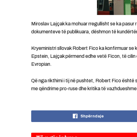
Miroslav Lajçak ka mohuar rregullisht se ka pasur r
dokumenteve të publikuara, dëshmon të kundërtë
Kryeministri sllovak Robert Fico ka konfirmuar s
Epstein, Lajçak përmend edhe vetë Ficon, të cilin 
Evropian.
Që nga rikthimi i tij në pushtet, Robert Fico ësht
me qëndrime pro-ruse dhe kritika të vazhdueshme
Shpërndaje