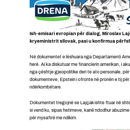
Ish-emisari evropian për dialog, Miroslav Laj
kryeministrit sllovak, pasi u konfirmua përfsh
Në dokumentet e lëshuara nga Departamenti Ameri
herë. Ai ka diskutuar me financierin amerikan, i ak
nga çështje gjeopolitike deri te ato personale, për
dokumenteve, Epstein i ofronte në pronën e tij p
ndërkombëtare.
Dokumentet tregojnë se Lajçak ishte ftuar në shtë
si vend ku, sipas hetimeve, kanë ndodhur abuzime 
për mysafirë me ndikim.