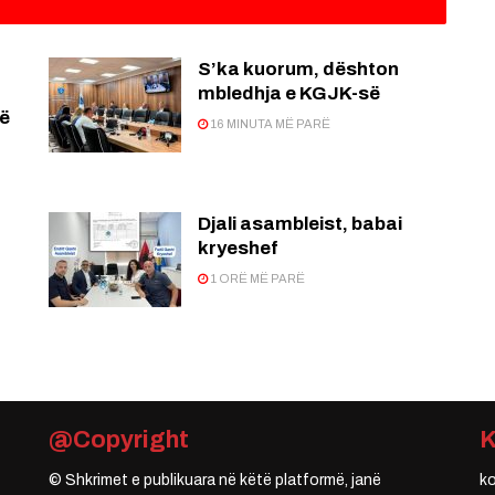
S’ka kuorum, dështon
mbledhja e KGJK-së
të
16 MINUTA MË PARË
Djali asambleist, babai
kryeshef
1 ORË MË PARË
@Copyright
© Shkrimet e publikuara në këtë platformë, janë
k