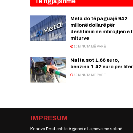
Të ngjajshme
Meta do të paguajë 942
milionë dollarë për
dështimin në mbrojtjen e 
miturve
10 MINUTA MË PARË
Nafta sot 1.66 euro,
benzina 1.42 euro për litër
40 MINUTA MË PARË
IMPRESUM
Kosova Post është Agjenci e Lajmeve me seli në