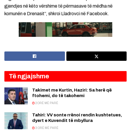
gjendjes në këto vërshime të përmasave të mëdha në
komunën e Drenasit”, shkroi Lladrovci në Facebook.
Të ngjajshme
Takimet me Kurtin, Haziri: Sa herë që
ftohemi, do të takohemi
2 ORË MË PARË
Tahiri: VV sonte rrënoi rendin kushtetues,
dyert e Kuvendit të mbyllura
3 ORË MË PARË