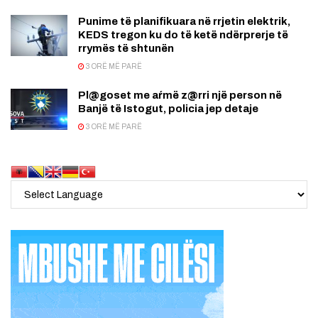
Punime të planifikuara në rrjetin elektrik,
KEDS tregon ku do të ketë ndërprerje të
rrymës të shtunën
3 ORË MË PARË
Pl@goset me aŕmë z@rri një person në
Banjë të Istogut, policia jep detaje
3 ORË MË PARË