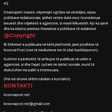
etj.
Emancipimi i masës, nëpërmjet ngritjes së vetëdijes, sipas
politikave redaksionale, arrihet vetëm duke mos i konsideruar
lexuesit dhe ndjekësit e agjencisë, si masë klikuesish. Kjo ka qenë
dhe ka mbetur premisa themelore e politikave të redaksisë.
@Copyright
© Shkrimet e publikuara në këtë platformë, janë prodhime të
Kosova Post (ose të mediumeve me të cilat bashkëpunon).
Kushtet e përdorimit të artikujve të publikuar në uebin e
agjencisë, si dhe faqet zyrtare në rrjetet sociale, mund të
diskutohen me palët e interesuara.
(Për më shumë shihni rubrikën e kontaktit)
KONTAKTI
kosovapost.net
kosovapost.net@gmail.com