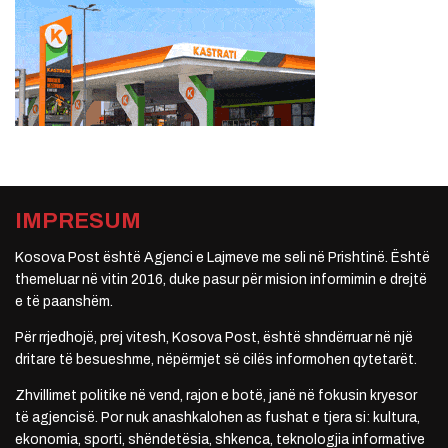
IMPRESUM
Kosova Post është Agjenci e Lajmeve me seli në Prishtinë. Është
themeluar në vitin 2016, duke pasur për mision informimin e drejtë
e të paanshëm.
Për rrjedhojë, prej vitesh, Kosova Post, është shndërruar në një
dritare të besueshme, nëpërmjet së cilës informohen qytetarët.
Zhvillimet politike në vend, rajon e botë, janë në fokusin kryesor
të agjencisë. Por nuk anashkalohen as fushat e tjera si: kultura,
ekonomia, sporti, shëndetësia, shkenca, teknologjia informative