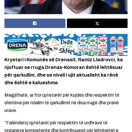
Kryetari i Komunës së Drenasit, Ramiz Lladrovci, ka
njoftuar se rruga Drenas-Komoran është lehtësuar
për qarkullim, dhe se niveli i ujit aktualisht ka rënë
dhe është e kalueshme.
Megjithatë, ai ftoi qytetarët për kujdes dhe respektim të
shiritëve për ndalim të qarkullimit në disa rrugë dhe pranë
urave.
“Falënderoj qytetarët për respektim të urdhrave të
organeve kompetente dhe kontribuuesit për lehtësimin e