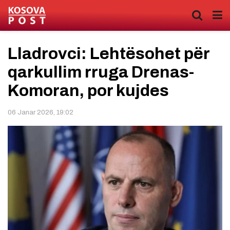
Lladrovci: Lehtësohet për
qarkullim rruga Drenas-
Komoran, por kujdes
06 Janar 2026, 19:02