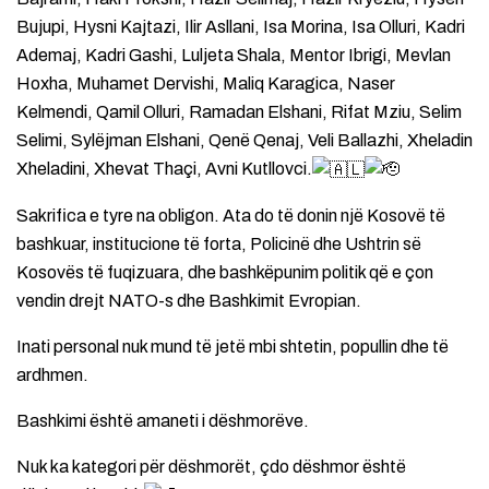
Bujupi, Hysni Kajtazi, Ilir Asllani, Isa Morina, Isa Olluri, Kadri
Ademaj, Kadri Gashi, Luljeta Shala, Mentor Ibrigi, Mevlan
Hoxha, Muhamet Dervishi, Maliq Karagica, Naser
Kelmendi, Qamil Olluri, Ramadan Elshani, Rifat Mziu, Selim
Selimi, Sylëjman Elshani, Qenë Qenaj, Veli Ballazhi, Xheladin
Xheladini, Xhevat Thaçi, Avni Kutllovci.
Sakrifica e tyre na obligon. Ata do të donin një Kosovë të
bashkuar, institucione të forta, Policinë dhe Ushtrin së
Kosovës të fuqizuara, dhe bashkëpunim politik që e çon
vendin drejt NATO-s dhe Bashkimit Evropian.
Inati personal nuk mund të jetë mbi shtetin, popullin dhe të
ardhmen.
Bashkimi është amaneti i dëshmorëve.
Nuk ka kategori për dëshmorët, çdo dëshmor është