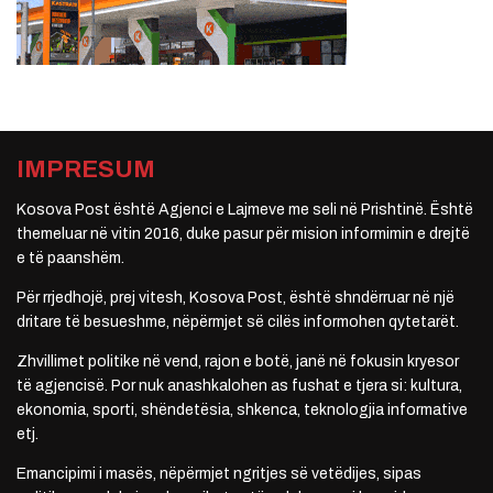
IMPRESUM
Kosova Post është Agjenci e Lajmeve me seli në Prishtinë. Është
themeluar në vitin 2016, duke pasur për mision informimin e drejtë
e të paanshëm.
Për rrjedhojë, prej vitesh, Kosova Post, është shndërruar në një
dritare të besueshme, nëpërmjet së cilës informohen qytetarët.
Zhvillimet politike në vend, rajon e botë, janë në fokusin kryesor
të agjencisë. Por nuk anashkalohen as fushat e tjera si: kultura,
ekonomia, sporti, shëndetësia, shkenca, teknologjia informative
etj.
Emancipimi i masës, nëpërmjet ngritjes së vetëdijes, sipas