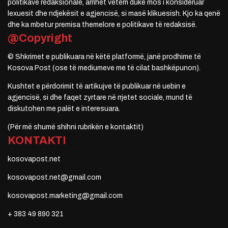
politikave redaksionale, arrihet vetëm duke mos i konsideruar
lexuesit dhe ndjekësit e agjencisë, si masë klikuesish. Kjo ka qenë
dhe ka mbetur premisa themelore e politikave të redaksisë.
@Copyright
© Shkrimet e publikuara në këtë platformë, janë prodhime të
Kosova Post (ose të mediumeve me të cilat bashkëpunon).
Kushtet e përdorimit të artikujve të publikuar në uebin e
agjencisë, si dhe faqet zyrtare në rrjetet sociale, mund të
diskutohen me palët e interesuara.
(Për më shumë shihni rubrikën e kontaktit)
KONTAKTI
kosovapost.net
kosovapost.net@gmail.com
kosovapost.marketing@gmail.com
+ 383 49 890 321