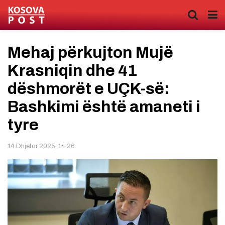
Mehaj përkujton Mujë
Krasniqin dhe 41
dëshmorët e UÇK-së:
Bashkimi është amaneti i
tyre
14 Dhjetor 2025, 14:26