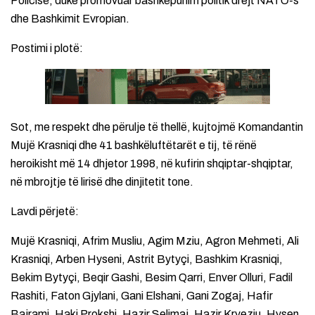
Policisë, duke promovuar bashkëpunim politik drejt NATO-s
dhe Bashkimit Evropian.
Postimi i plotë:
Sot, me respekt dhe përulje të thellë, kujtojmë Komandantin
Mujë Krasniqi dhe 41 bashkëluftëtarët e tij, të rënë
heroikisht më 14 dhjetor 1998, në kufirin shqiptar-shqiptar,
në mbrojtje të lirisë dhe dinjitetit tone.
Lavdi përjetë:
Mujë Krasniqi, Afrim Musliu, Agim Mziu, Agron Mehmeti, Ali
Krasniqi, Arben Hyseni, Astrit Bytyçi, Bashkim Krasniqi,
Bekim Bytyçi, Beqir Gashi, Besim Qarri, Enver Olluri, Fadil
Rashiti, Faton Gjylani, Gani Elshani, Gani Zogaj, Hafir
Bajrami, Haki Prokshi, Hazir Selimaj, Hazir Kryeziu, Hysen