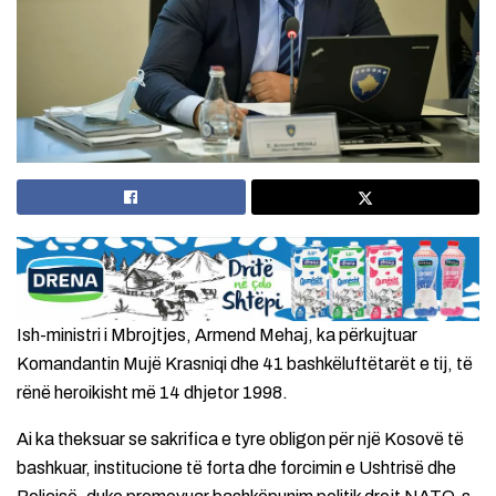
Ish-ministri i Mbrojtjes, Armend Mehaj, ka përkujtuar
Komandantin Mujë Krasniqi dhe 41 bashkëluftëtarët e tij, të
rënë heroikisht më 14 dhjetor 1998.
Ai ka theksuar se sakrifica e tyre obligon për një Kosovë të
bashkuar, institucione të forta dhe forcimin e Ushtrisë dhe