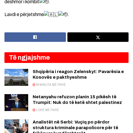
dëshmor i kombit
.
Lavdi e përjetshme
.
Të ngjajshme
Shqipëria i reagon Zelenskyt: Pavarësia e
Kosovës e pakthyeshme
49 MINUTA MË PARË
Netanyahu refuzon planin 15 pikësh të
Trumpit: Nuk do të ketë shtet palestinez
1 ORË MË PARË
Analistët në Serbi: Vuçiq po përdor
struktura kriminale parapolicore për të