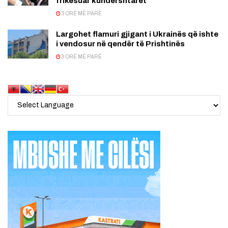
frikësuar kundërshtarët
3 ORË MË PARË
Largohet flamuri gjigant i Ukrainës që ishte
i vendosur në qendër të Prishtinës
3 ORË MË PARË