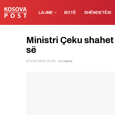
LAJME
BOTË
SHËNDETËSI
Ministri Çeku shahet
së
07 Prill 2023, 14:58
në
Lajme