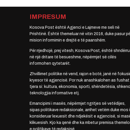
IMPRESUM
Kosova Post është Agjenci e Lajmeve me seli në
Prishtinë. Është themeluar në vitin 2016, duke pasur pë
mision informimin e drejtë e të paanshëm.
Për rrjedhojë, prej vitesh, Kosova Post, është shndërru
në një dritare të besueshme, nëpërmjet së cilës
informohen qytetarët.
Zhvillimet politike në vend, rajon e botë, janë në fokusi
kryesor të agjencisë. Por nuk anashkalohen as fushat
tjera si: kultura, ekonomia, sporti, shëndetësia, shkenc
teknologjia informative etj.
Emancipimi i masës, nëpërmjet ngritjes së vetëdijes,
sipas politikave redaksionale, arrihet vetëm duke mos i
konsideruar lexuesit dhe ndjekësit e agjencisë, si mas
klikuesish. Kjo ka qenë dhe ka mbetur premisa themelo
e politikave të redaksisë.