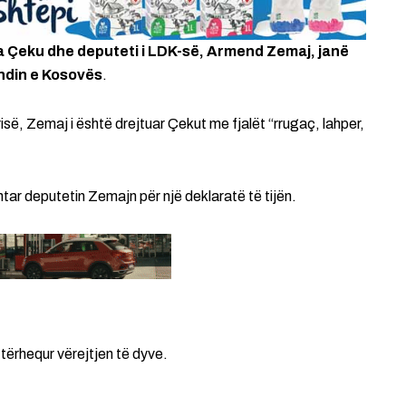
ulla Çeku dhe deputeti i LDK-së, Armend Zemaj, janë
endin e Kosovës
.
së, Zemaj i është drejtuar Çekut me fjalët “rrugaç, lahper,
htar deputetin Zemajn për një deklaratë të tijën.
tërhequr vërejtjen të dyve.