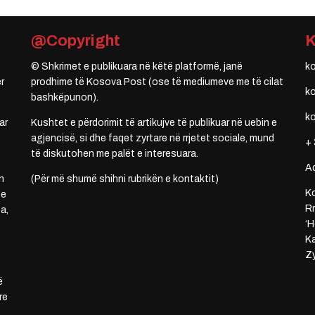
@Copyright
© Shkrimet e publikuara në këtë platformë, janë
k
r
prodhime të Kosova Post (ose të mediumeve me të cilat
k
bashkëpunon).
k
ar
Kushtet e përdorimit të artikujve të publikuar në uebin e
agjencisë, si dhe faqet zyrtare në rrjetet sociale, mund
+ 
të diskutohen me palët e interesuara.
A
n
(Për më shumë shihni rubrikën e kontaktit)
Ko
 e
Rr
a,
‘H
Ka
Zy
ë
re