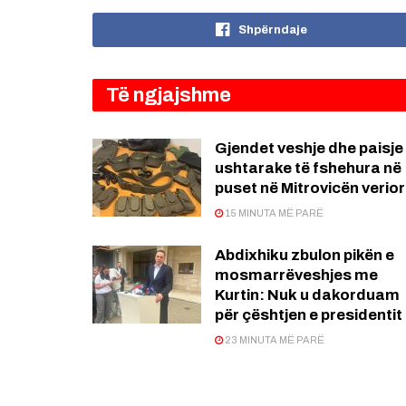
Shpërndaje
Të ngjajshme
Gjendet veshje dhe paisje
ushtarake të fshehura në
puset në Mitrovicën verio
15 MINUTA MË PARË
Abdixhiku zbulon pikën e
mosmarrëveshjes me
Kurtin: Nuk u dakorduam
për çështjen e presidentit
23 MINUTA MË PARË