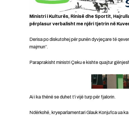
Ministri i Kulturës, Rinisë dhe Sportit, Hajr
përplasur verbalisht me njëri tjetrin në Kuv
Derisa po diskutohej për punën dyvjeçare të qeveri
majmun”.
Paraprakisht ministri Çeku e kishte quajtur gënjes
Ai i ka thënë se duhet t’i vijë turp për fjalorin.
Ndërkohë, kryeparlamentari Glauk Konjufca ua ka 