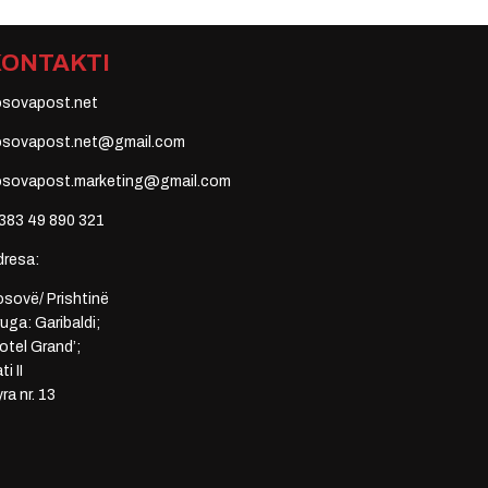
KONTAKTI
osovapost.net
osovapost.net@gmail.com
osovapost.marketing@gmail.com
383 49 890 321
dresa:
sovë/ Prishtinë
uga: Garibaldi;
otel Grand’;
ti II
ra nr. 13