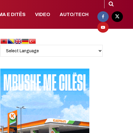
MA E DITËS
VIDEO
AUTO/TECH