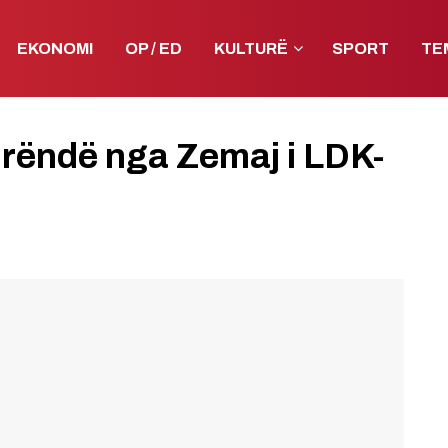
EKONOMI
OP / ED
KULTURË
SPORT
TE
 rëndë nga Zemaj i LDK-