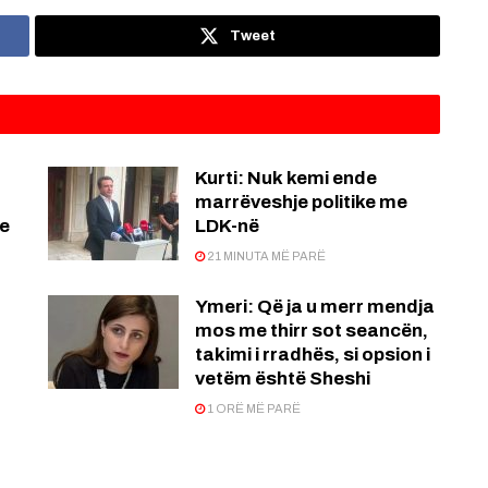
Tweet
Kurti: Nuk kemi ende
marrëveshje politike me
re
LDK-në
21 MINUTA MË PARË
Ymeri: Që ja u merr mendja
mos me thirr sot seancën,
takimi i rradhës, si opsion i
vetëm është Sheshi
1 ORË MË PARË