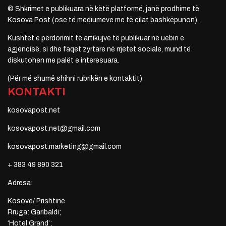
© Shkrimet e publikuara në këtë platformë, janë prodhime të
Kosova Post (ose të mediumeve me të cilat bashkëpunon).
Kushtet e përdorimit të artikujve të publikuar në uebin e
agjencisë, si dhe faqet zyrtare në rrjetet sociale, mund të
diskutohen me palët e interesuara.
(Për më shumë shihni rubrikën e kontaktit)
KONTAKTI
kosovapost.net
kosovapost.net@gmail.com
kosovapost.marketing@gmail.com
+ 383 49 890 321
Adresa:
Kosovë/ Prishtinë
Rruga: Garibaldi;
‘Hotel Grand’;