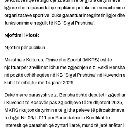
të Kosovës që të sigurojë zbatimin e të gjitha detyrimeve
ligjore dhe të parandalojë implikime politike në menaxhimin e
organizatave sportive, duke garantuar integritetin ligjor dhe
funksionimin e rregullt të KB “Sigal Prishtina”.
Njoftimi i Plotë:
Njoftim për publikun
Ministria e Kulturës, Rinisë dhe Sportit (MKRS) është
njoftuar për zhvillimet lidhur me zgjedhjen e z. Bekë Berisha
në pozitë udhëheqëse në KB “Sigal Prishtina” në Kuvendin e
klubit të mbajtur më 14 janar 2026.
Duke marrë parasysh se z. Berisha është deputet i zgjedhur
i Kuvendit të Kosovës pas zgjedhjeve të 28 dhjetorit 2025,
MKRS rikujton detyrimin e të gjitha palëve të përcaktimeve
të Ligjit Nr. 06/L-011 për Parandalimin e Konfliktit të
Interesit që parasheh që zyrtari i lartë, mund të jetë anëtar i