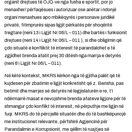
organit drejtues të OJQ-ve nga fusha e sportit, por jo
menaxher/ përfaqësues i autorizuar ose anëtar i ndonjë
organi menaxhues apo mbikëqyrës i personave juridikë
privatë, fitimprurës sipas ligjit përkatës për shoqëritë
tregtare (neni 13 i Ligjit Nr.06/L – 011) dhe bartës i funksionit
drejtues (neni 14 i Ligjit Nr.06/L – 011 ), si dhe obligimin që
çdo situatë e konfliktit të interesit të parandalohet e të
zgjidhet brenda afatit prej 30 ditësh nga marrja e detyrës
(neni 8 i Ligjit Nr.06/L – 011).
Në këtë kontekst, MKRS kërkon nga të gjitha palët që të
kujdesen për zbatimin e ligjit konkretisht që z. Berisha, pas
betimit dhe marrjes së detyrës në legjislaturën e re, t’i
ndërmarrë masat e nevojshme brenda afateve ligjore për të
shmangur çdo konflikt të interesit, në përputhje me ligjin në
fuqi. MKRS do të përcjellë situatën dhe do të bashkëpunojë
me institucionet relevante, përfshirë Agjencinë për
Parandalimin e Korrupsionit, me qëllim të ruajtjes së