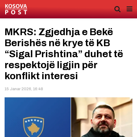
MKRS: Zgjedhja e Bekë
Berishës në krye të KB
“Sigal Prishtina” duhet të
respektojë ligjin për
konflikt interesi
15 Janar 2026, 16:48