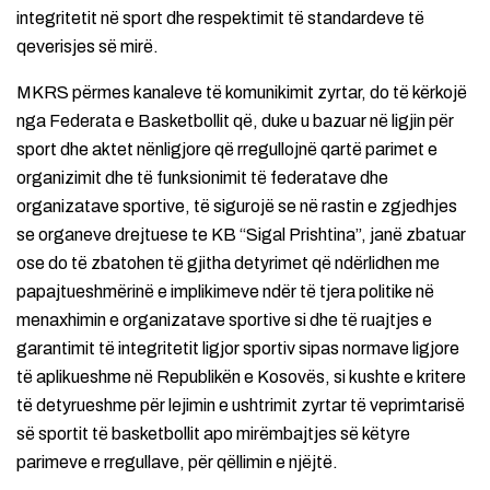
integritetit në sport dhe respektimit të standardeve të
qeverisjes së mirë.
MKRS përmes kanaleve të komunikimit zyrtar, do të kërkojë
nga Federata e Basketbollit që, duke u bazuar në ligjin për
sport dhe aktet nënligjore që rregullojnë qartë parimet e
organizimit dhe të funksionimit të federatave dhe
organizatave sportive, të sigurojë se në rastin e zgjedhjes
se organeve drejtuese te KB “Sigal Prishtina”, janë zbatuar
ose do të zbatohen të gjitha detyrimet që ndërlidhen me
papajtueshmërinë e implikimeve ndër të tjera politike në
menaxhimin e organizatave sportive si dhe të ruajtjes e
garantimit të integritetit ligjor sportiv sipas normave ligjore
të aplikueshme në Republikën e Kosovës, si kushte e kritere
të detyrueshme për lejimin e ushtrimit zyrtar të veprimtarisë
së sportit të basketbollit apo mirëmbajtjes së këtyre
parimeve e rregullave, për qëllimin e njëjtë.