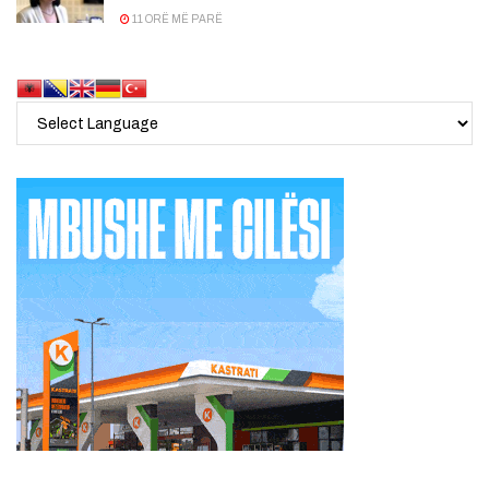
11 ORË MË PARË