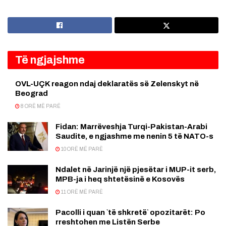
Të ngjajshme
OVL-UÇK reagon ndaj deklaratës së Zelenskyt në
Beograd
8 ORË MË PARË
Fidan: Marrëveshja Turqi-Pakistan-Arabi
Saudite, e ngjashme me nenin 5 të NATO-s
10 ORË MË PARË
Ndalet në Jarinjë një pjesëtar i MUP-it serb,
MPB-ja i heq shtetësinë e Kosovës
11 ORË MË PARË
Pacolli i quan `të shkretë` opozitarët: Po
rreshtohen me Listën Serbe