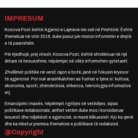
IMPRESUM
Kosova Post është Agjenci e Lajmeve me seli në Prishtinë. Është
themeluar në vitin 2016, duke pasur për mision informimin e drejtë
e të paanshëm.
Për rrjedhojë, prej vitesh, Kosova Post, është shndërruar në një
dritare të besueshme, nëpërmjet së cilës informohen qytetarët.
Zhvillimet politike në vend, rajon e botë, janë në fokusin kryesor
të agjencisë. Por nuk anashkalohen as fushat e tjera si: kultura,
ekonomia, sporti, shëndetësia, shkenca, teknologjia informative
etj.
Emancipimi i masës, nëpërmjet ngritjes së vetëdijes, sipas
politikave redaksionale, arrihet vetëm duke mos i konsideruar
lexuesit dhe ndjekësit e agjencisë, si masë klikuesish. Kjo ka qenë
dhe ka mbetur premisa themelore e politikave të redaksisë.
@Copyright