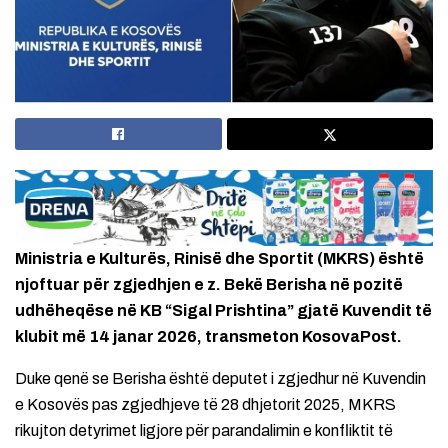
Ministria e Kulturës, Rinisë dhe Sportit (MKRS) është
njoftuar për zgjedhjen e z. Bekë Berisha në pozitë
udhëheqëse në KB “Sigal Prishtina” gjatë Kuvendit të
klubit më 14 janar 2026, transmeton KosovaPost.
Duke qenë se Berisha është deputet i zgjedhur në Kuvendin
e Kosovës pas zgjedhjeve të 28 dhjetorit 2025, MKRS
rikujton detyrimet ligjore për parandalimin e konfliktit të