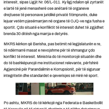
interesit, sipas Ligjit Nr. 06/L-011. Ky ligj ndalon që zyrtarët
e lartë të jenë menaxherë ose anëtarë të organeve
drejtuese të personave juridikë privatë fitimprurës, duke
lejuar vetëm pjesëmarrjen në organe të OJQ-ve nga fusha e
sportit. Çdo situatë e konfliktit të interesit duhet të zgjidhet
brenda 30 ditësh nga marrja e detyrës.
MKRS kërkon që Berisha, pas betimit në legjislaturën e re,
të ndërmarrë masat e nevojshme për të shmangur çdo
konflikt të interesit. Ministria do të monitorojë situatën dhe
do të bashkëpunojë me institucionet relevante, përfshirë
Agjencinë për Parandalimin e Korrupsionit, për të siguruar
integritetin dhe standardet e qeverisjes së mirë në sport.
Po ashtu, MKRS do të kërkojë nga Federata e Basketbollit