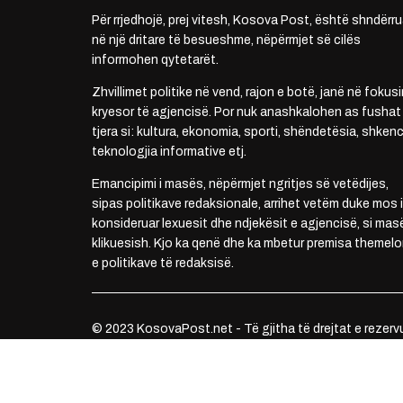
Për rrjedhojë, prej vitesh, Kosova Post, është shndërru
në një dritare të besueshme, nëpërmjet së cilës
informohen qytetarët.
Zhvillimet politike në vend, rajon e botë, janë në fokusi
kryesor të agjencisë. Por nuk anashkalohen as fushat
tjera si: kultura, ekonomia, sporti, shëndetësia, shkenc
teknologjia informative etj.
Emancipimi i masës, nëpërmjet ngritjes së vetëdijes,
sipas politikave redaksionale, arrihet vetëm duke mos i
konsideruar lexuesit dhe ndjekësit e agjencisë, si mas
klikuesish. Kjo ka qenë dhe ka mbetur premisa themelo
e politikave të redaksisë.
© 2023 KosovaPost.net - Të gjitha të drejtat e rezerv