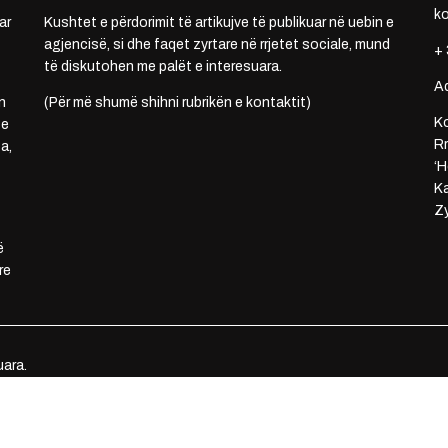
k
ar
Kushtet e përdorimit të artikujve të publikuar në uebin e
agjencisë, si dhe faqet zyrtare në rrjetet sociale, mund
+ 
të diskutohen me palët e interesuara.
A
n
(Për më shumë shihni rubrikën e kontaktit)
Ko
 e
Rr
a,
‘H
Ka
Zy
ë
re
uara.