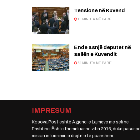
Tensione në Kuvend
16 MINUTA MË PARË
Ende asnjë deputet në
sallën e Kuvendit
51 MINUTA MË PARË
IMPRESUM
Kosova Post është Agjenci e Lajmeve me seli në
Prishtinë. Është themeluar në vitin 2016, duke pasur pë
mision informimin e drejtë e të paanshëm.