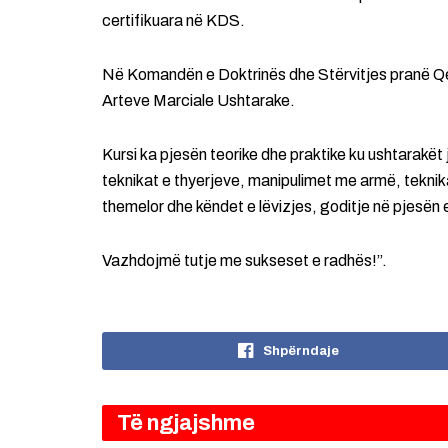
certifikuara në KDS.
Në Komandën e Doktrinës dhe Stërvitjes pranë Qend
Arteve Marciale Ushtarake.
Kursi ka pjesën teorike dhe praktike ku ushtarakët ja
teknikat e thyerjeve, manipulimet me armë, teknik
themelor dhe këndet e lëvizjes, goditje në pjesën e 
Vazhdojmë tutje me sukseset e radhës!”.
Shpërndaje
Të ngjajshme