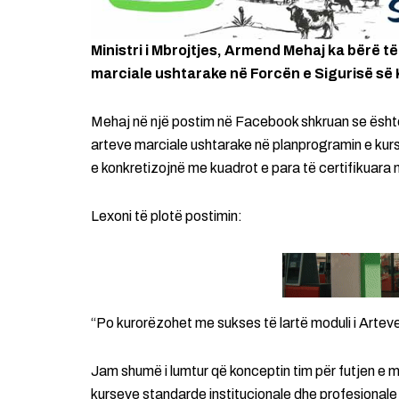
Ministri i Mbrojtjes, Armend Mehaj ka bërë të 
marciale ushtarake në Forcën e Sigurisë së
Mehaj në një postim në Facebook shkruan se është i 
arteve marciale ushtarake në planprogramin e kur
e konkretizojnë me kuadrot e para të certifikuara
Lexoni të plotë postimin:
“Po kurorëzohet me sukses të lartë moduli i Artev
Jam shumë i lumtur që konceptin tim për futjen e 
kurseve standarde institucionale dhe profesional