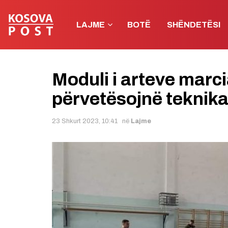
LAJME
BOTË
SHËNDETËSI
Moduli i arteve marc
përvetësojnë teknik
23 Shkurt 2023, 10:41
në
Lajme