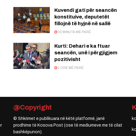
Kuvendi gati për seancën
konstituive, deputetët
fillojnë të hyjnë në sallë
32 MINUTA MË PARË
Kurti: Dehari e ka ftuar
seancën, unë i përgjigjem
pozitivisht
1 ORË MË PARË
@Copyright
© Shkrimet e publikuara në këtë platformë, janë
k
r
prodhime të Kosova Post (ose të mediumeve me të cilat
k
bashkëpunon).