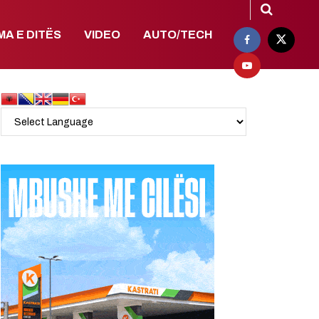
MA E DITËS
VIDEO
AUTO/TECH