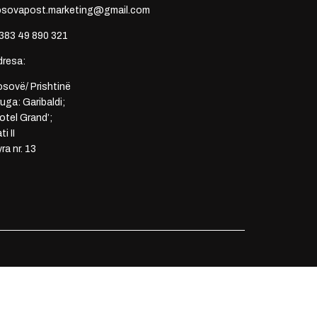
osovapost.marketing@gmail.com
383 49 890 321
dresa:
sovë/ Prishtinë
uga: Garibaldi;
otel Grand’;
ti II
ra nr. 13