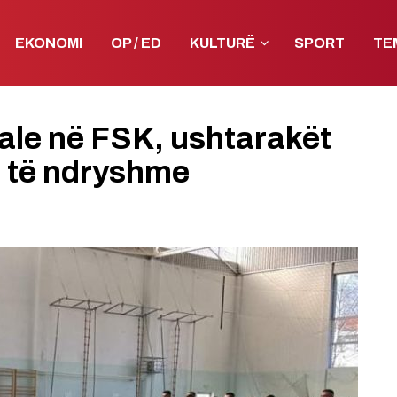
EKONOMI
OP / ED
KULTURË
SPORT
TE
iale në FSK, ushtarakët
a të ndryshme