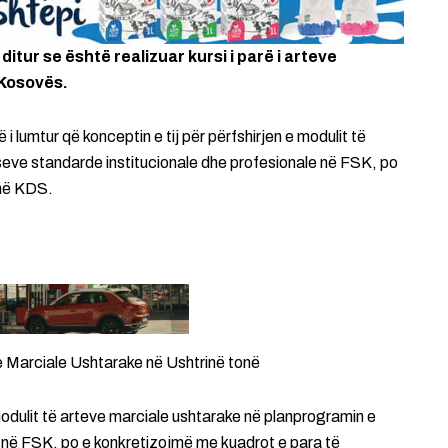
ditur se është realizuar kursi i parë i arteve
 Kosovës.
lumtur që konceptin e tij për përfshirjen e modulit të
seve standarde institucionale dhe profesionale në FSK, po
 në KDS.
e Marciale Ushtarake në Ushtrinë tonë
modulit të arteve marciale ushtarake në planprogramin e
e në FSK, po e konkretizojmë me kuadrot e para të