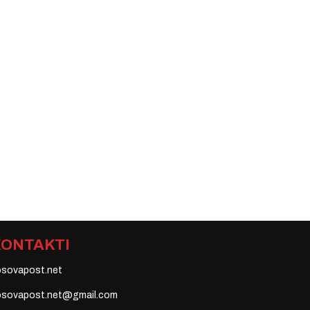
KONTAKTI
osovapost.net
osovapost.net@gmail.com