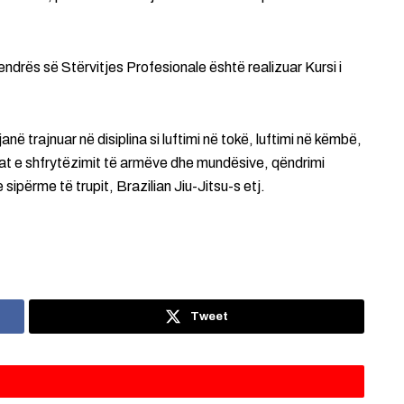
rës së Stërvitjes Profesionale është realizuar Kursi i
në trajnuar në disiplina si luftimi në tokë, luftimi në këmbë,
at e shfrytëzimit të armëve dhe mundësive, qëndrimi
sipërme të trupit, Brazilian Jiu-Jitsu-s etj.
Tweet