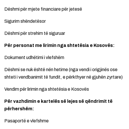
Dëshmi për mjete financiare për jetesë
Sigurim shëndetësor
Dëshmi për strehim të siguruar
Për personat me lirimin nga shtetësia e Kosovës:
Dokument udhëtimi i vlefshëm
Dëshmi se nuk është nën hetime (nga vendi i origjinës ose
shteti i vendbanimit të fundit, e përkthyer në gjuhën zyrtare)
Vendim për lirimin nga shtetësia e Kosovës
Për vazhdimin e kartelës së lejes së qëndrimit të
përhershëm:
Pasaportë e vlefshme