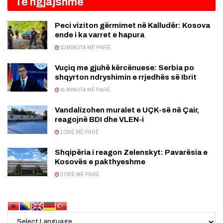
Të ngjajshme
Peci viziton gërmimet në Kalludër: Kosova
ende i ka varret e hapura
10 MINUTA MË PARË
Vuçiq me gjuhë kërcënuese: Serbia po
shqyrton ndryshimin e rrjedhës së Ibrit
41 MINUTA MË PARË
Vandalizohen muralet e UÇK-së në Çair,
reagojnë BDI dhe VLEN-i
1 ORË MË PARË
Shqipëria i reagon Zelenskyt: Pavarësia e
Kosovës e pakthyeshme
3 ORË MË PARË