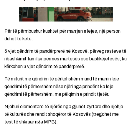
Për të përmbushur kushtet për marrjen e lejes, një person
duhet të ketë:
5 vjet qëndrim të pandërprerë në Kosovë, përveç rasteve të
ribashkimit familjar përmes martesës ose bashkëjetesës, ku
kërkohen 3 vjet qëndrim të pandërprerë.
Të miturit me qëndrim të përkohshëm mund të marrin leje
qëndrimi të përhershëm nëse njëri nga prindërit ka leje
qëndrimi të përhershëm, me pëlqimin e prindit tjetër.
Njohuri elementare të njërës nga gjuhët zyrtare dhe njohje
të kulturës dhe rendit shoqëror të Kosovës (tregohet me
test të shkruar nga MPB).