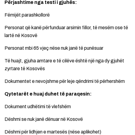
Përjashtime nga testi i gjuhës:
Fëmijët parashkollorë
Personat që kanë përfunduar arsimin fillor, të mesëm ose të
lartë në Kosovë
Personat mbi 65 vjeç nëse nuk janë të punësuar
Të huajt, gjuha amtare e të cilëve është një nga dy gjuhët
zyrtare të Kosovës
Dokumentet e nevojshme për leje qëndrimi të përhershëm
Qytetarët e huaj duhet të paraqesin:
Dokument udhëtimi të vlefshëm
Dëshmi se nuk janë dënuar në Kosovë
Dëshmi për lidhjen e martesës (nëse aplikohet)