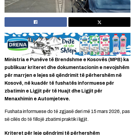
Ministria e Punëve të Brendshme e Kosovës (MPB) ka
publikuar kriteret dhe dokumentacionin e nevojshëm
për marrjen e lejes së qëndrimit të përhershëm në
Kosovë, në kuadër të fushatës informuese për
zbatimin e Ligjit për të Huajt dhe Ligjit për
Menaxhimin e Automjeteve.
Fushata informuese do të zgjasë deri më 15 mars 2026, pas
së cilës do të fillojë zbatimi praktik i ligjit.
Kriteret për leje qëndrimi të përhershëm