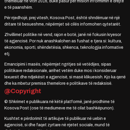
themeluar në vitin 2016, duke pasur për mision informimin e drejtë
e të paanshëm.
Për rrjedhojë, prej vitesh, Kosova Post, është shndërruar në një
dritare të besueshme, nëpërmjet së cilës informohen qytetarët.
Zhvillimet politike në vend, rajon e botë, janë në fokusin kryesor
të agjencisë. Por nuk anashkalohen as fushat e tjera si: kultura,
ekonomia, sporti, shëndetësia, shkenca, teknologjia informative
etj.
Emancipimi i masës, nëpërmjet ngritjes së vetëdijes, sipas
politikave redaksionale, arrihet vetëm duke mos i konsideruar
lexuesit dhe ndjekësit e agjencisë, si masë klikuesish. Kjo ka qenë
dhe ka mbetur premisa themelore e politikave të redaksisë.
@Copyright
© Shkrimet e publikuara në këtë platformë, janë prodhime të
Kosova Post (ose të mediumeve me të cilat bashkëpunon).
Kushtet e përdorimit të artikujve të publikuar në uebin e
agjencisë, si dhe faqet zyrtare në rrjetet sociale, mund të