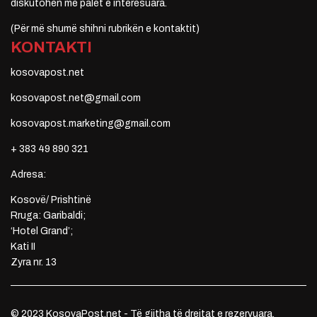
diskutohen me palët e interesuara.
(Për më shumë shihni rubrikën e kontaktit)
KONTAKTI
kosovapost.net
kosovapost.net@gmail.com
kosovapost.marketing@gmail.com
+ 383 49 890 321
Adresa:
Kosovë/ Prishtinë
Rruga: Garibaldi;
‘Hotel Grand’;
Kati II
Zyra nr. 13
© 2023 KosovaPost.net - Të gjitha të drejtat e rezervuara.