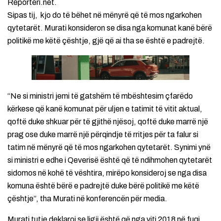
Reporteri.net.
Sipas tij, kjo do të bëhet në mënyrë që të mos ngarkohen
qytetarët. Murati konsideron se disa nga komunat kanë bërë
politikë me këtë çështje, gjë që ai tha se është e padrejtë.
“Ne si ministri jemi të gatshëm të mbështesim çfarëdo
kërkese që kanë komunat për uljen e tatimit të vitit aktual,
qoftë duke shkuar për të gjithë njësoj, qoftë duke marrë një
prag ose duke marrë një përqindje të rritjes për ta falur si
tatim në mënyrë që të mos ngarkohen qytetarët. Synimi ynë
si ministri e edhe i Qeverisë është që të ndihmohen qytetarët
sidomos në kohë të vështira, mirëpo konsideroj se nga disa
komuna është bërë e padrejtë duke bërë politikë me këtë
çështje”, tha Murati në konferencën për media.
Murati tutje deklaroi se ligji është që nga viti 2018 në fuqi.