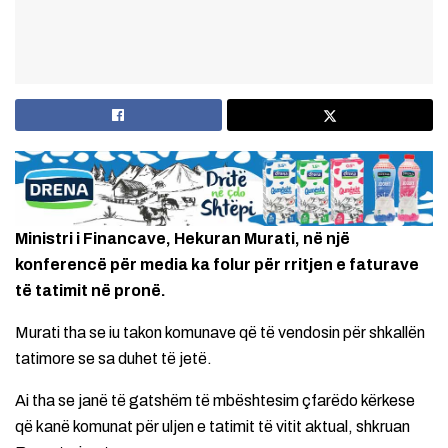
Ministri i Financave, Hekuran Murati, në një
konferencë për media ka folur për rritjen e faturave
të tatimit në pronë.
Murati tha se iu takon komunave që të vendosin për shkallën
tatimore se sa duhet të jetë.
Ai tha se janë të gatshëm të mbështesim çfarëdo kërkese
që kanë komunat për uljen e tatimit të vitit aktual, shkruan