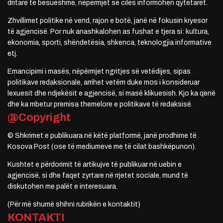
dritare të besueshme, nëpërmjet së cilës informohen qytetarët.
Zhvillimet politike në vend, rajon e botë, janë në fokusin kryesor
të agjencisë. Por nuk anashkalohen as fushat e tjera si: kultura,
ekonomia, sporti, shëndetësia, shkenca, teknologjia informative
etj.
Emancipimi i masës, nëpërmjet ngritjes së vetëdijes, sipas
politikave redaksionale, arrihet vetëm duke mos i konsideruar
lexuesit dhe ndjekësit e agjencisë, si masë klikuesish. Kjo ka qenë
dhe ka mbetur premisa themelore e politikave të redaksisë.
@Copyright
© Shkrimet e publikuara në këtë platformë, janë prodhime të
Kosova Post (ose të mediumeve me të cilat bashkëpunon).
Kushtet e përdorimit të artikujve të publikuar në uebin e
agjencisë, si dhe faqet zyrtare në rrjetet sociale, mund të
diskutohen me palët e interesuara.
(Për më shumë shihni rubrikën e kontaktit)
KONTAKTI