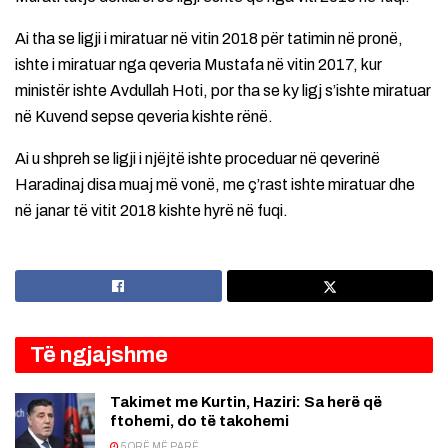
Ai tha se ligji i miratuar në vitin 2018 për tatimin në pronë,
ishte i miratuar nga qeveria Mustafa në vitin 2017, kur
ministër ishte Avdullah Hoti, por tha se ky ligj s’ishte miratuar
në Kuvend sepse qeveria kishte rënë.
Ai u shpreh se ligji i njëjtë ishte proceduar në qeverinë
Haradinaj disa muaj më vonë, me ç’rast ishte miratuar dhe
në janar të vitit 2018 kishte hyrë në fuqi.
Të ngjajshme
Takimet me Kurtin, Haziri: Sa herë që
ftohemi, do të takohemi
5 ORË MË PARË