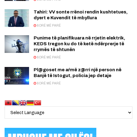
Tahiri: VV sonte rrënoi rendin kushtetues,
dyert e Kuvendit të mbyllura
6 ORË MË PARË
Punime të planifikuara në rrjetin elektrik,
KEDS tregon ku do të ketë ndërprerje të
rrymës të shtunën
6 ORË MË PARË
Pl@goset me aŕmë z@rri një person në
Banjë të Istogut, policia jep detaje
6 ORË MË PARË