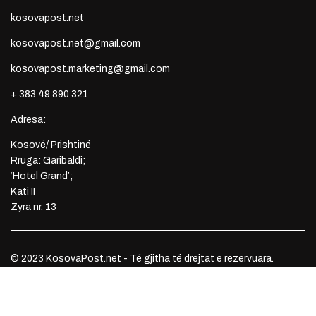
kosovapost.net
kosovapost.net@gmail.com
kosovapost.marketing@gmail.com
+ 383 49 890 321
Adresa:
Kosovë/ Prishtinë
Rruga: Garibaldi;
‘Hotel Grand’;
Kati II
Zyra nr. 13
© 2023 KosovaPost.net - Të gjitha të drejtat e rezervuara.