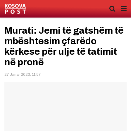
Murati: Jemi të gatshëm të
mbështesim çfarëdo
kërkese për ulje të tatimit
në pronë
27 Janar 2023, 11:57