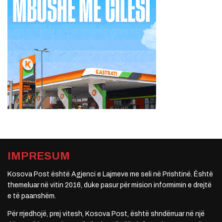
IMPRESUM
Kosova Post është Agjenci e Lajmeve me seli në Prishtinë. Është
themeluar në vitin 2016, duke pasur për mision informimin e drejtë
e të paanshëm.
Për rrjedhojë, prej vitesh, Kosova Post, është shndërruar në një