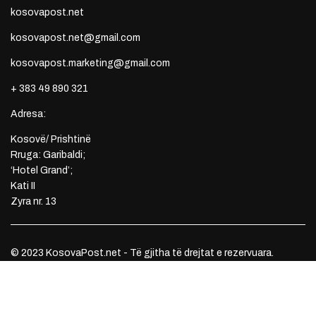
kosovapost.net
kosovapost.net@gmail.com
kosovapost.marketing@gmail.com
+ 383 49 890 321
Adresa:
Kosovë/ Prishtinë
Rruga: Garibaldi;
‘Hotel Grand’;
Kati II
Zyra nr. 13
© 2023 KosovaPost.net - Të gjitha të drejtat e rezervuara.