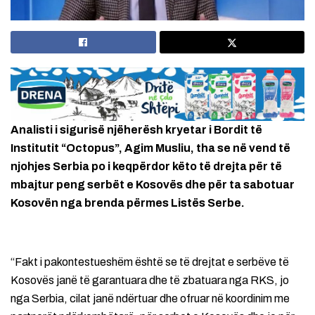
Analisti i sigurisë njëherësh kryetar i Bordit të
Institutit “Octopus”, Agim Musliu, tha se në vend të
njohjes Serbia po i keqpërdor këto të drejta për të
mbajtur peng serbët e Kosovës dhe për ta sabotuar
Kosovën nga brenda përmes Listës Serbe.
“Fakt i pakontestueshëm është se të drejtat e serbëve të
Kosovës janë të garantuara dhe të zbatuara nga RKS, jo
nga Serbia, cilat janë ndërtuar dhe ofruar në koordinim me