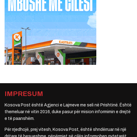
IMPRESUM
Kosova Post është Agjenci e Lajmeve me seli në Prishtinë. Është
themeluar në vitin 2016, duke pasur për mision informimin e drejtë
e të paanshëm.
Për rrjedhojë, prej vitesh, Kosova Post, është shndërruar në një
dritare të besueshme, nëpërmjet së cilës informohen qytetarët.