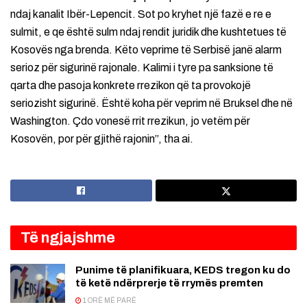
ndaj kanalit Ibër-Lepencit. Sot po kryhet një fazë e re e
sulmit, e qe është sulm ndaj rendit juridik dhe kushtetues të
Kosovës nga brenda. Këto veprime të Serbisë janë alarm
serioz për sigurinë rajonale. Kalimi i tyre pa sanksione të
qarta dhe pasoja konkrete rrezikon që ta provokojë
seriozisht sigurinë. Është koha për veprim në Bruksel dhe në
Washington. Çdo vonesë rrit rrezikun, jo vetëm për
Kosovën, por për gjithë rajonin”, tha ai.
Të ngjajshme
Punime të planifikuara, KEDS tregon ku do
të ketë ndërprerje të rrymës premten
1 ORË MË PARË