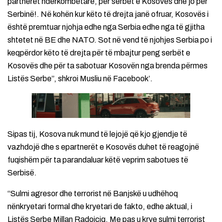
partnerët ndërkombëtarë, për serbet e Kosovës dhe jo për
Serbinë!. Në kohën kur këto të drejta janë ofruar, Kosovës i
është premtuar njohja edhe nga Serbia edhe nga të gjitha
shtetet në BE dhe NATO. Sot në vend të njohjes Serbia po i
keqpërdor këto të drejta për të mbajtur peng serbët e
Kosovës dhe për ta sabotuar Kosovën nga brenda përmes
Listës Serbe”, shkroi Musliu në Facebook’.
Sipas tij, Kosova nuk mund të lejojë që kjo gjendje të
vazhdojë dhe s epartnerët e Kosovës duhet të reagojnë
fuqishëm për ta parandaluar këtë veprim sabotues të
Serbisë.
“Sulmi agresor dhe terrorist në Banjskë u udhëhoq
nënkryetari formal dhe kryetari de fakto, edhe aktual, i
Listës Serbe Millan Radoiçiq. Me pas u krye sulmi terrorist