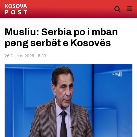
Musliu: Serbia po i mban
peng serbët e Kosovës
26 Dhjetor 2025, 15:33