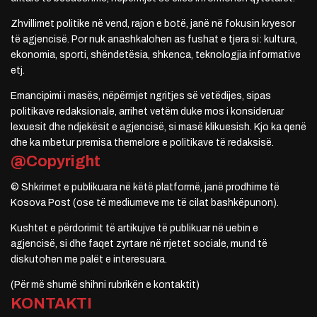
Zhvillimet politike në vend, rajon e botë, janë në fokusin kryesor
të agjencisë. Por nuk anashkalohen as fushat e tjera si: kultura,
ekonomia, sporti, shëndetësia, shkenca, teknologjia informative
etj.
Emancipimi i masës, nëpërmjet ngritjes së vetëdijes, sipas
politikave redaksionale, arrihet vetëm duke mos i konsideruar
lexuesit dhe ndjekësit e agjencisë, si masë klikuesish. Kjo ka qenë
dhe ka mbetur premisa themelore e politikave të redaksisë.
@Copyright
© Shkrimet e publikuara në këtë platformë, janë prodhime të
Kosova Post (ose të mediumeve me të cilat bashkëpunon).
Kushtet e përdorimit të artikujve të publikuar në uebin e
agjencisë, si dhe faqet zyrtare në rrjetet sociale, mund të
diskutohen me palët e interesuara.
(Për më shumë shihni rubrikën e kontaktit)
KONTAKTI