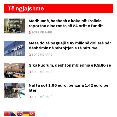
Të ngjajshme
Marihuanë, hashash e kokainë: Policia
raporton disa raste në 24 orët e fundit
2 ORË MË PARË
Meta do të paguajë 942 milionë dollarë për
dështimin në mbrojtjen e të miturve
3 ORË MË PARË
S’ka kuorum, dështon mbledhja e KGJK-së
3 ORË MË PARË
Nafta sot 1.66 euro, benzina 1.42 euro për
litër
3 ORË MË PARË