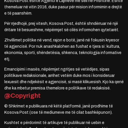
Kosova Post është Agjenci e Lajmeve me seli në Prishtinë. Është
themeluar në vitin 2016, duke pasur për mision informimin e drejtë
e të paanshëm.
Për rrjedhojë, prej vitesh, Kosova Post, është shndërruar në një
dritare të besueshme, nëpërmjet së cilës informohen qytetarët.
Zhvillimet politike në vend, rajon e botë, janë në fokusin kryesor
të agjencisë. Por nuk anashkalohen as fushat e tjera si: kultura,
ekonomia, sporti, shëndetësia, shkenca, teknologjia informative
etj.
Emancipimi i masës, nëpërmjet ngritjes së vetëdijes, sipas
politikave redaksionale, arrihet vetëm duke mos i konsideruar
lexuesit dhe ndjekësit e agjencisë, si masë klikuesish. Kjo ka qenë
dhe ka mbetur premisa themelore e politikave të redaksisë.
@Copyright
© Shkrimet e publikuara në këtë platformë, janë prodhime të
Kosova Post (ose të mediumeve me të cilat bashkëpunon).
Kushtet e përdorimit të artikujve të publikuar në uebin e