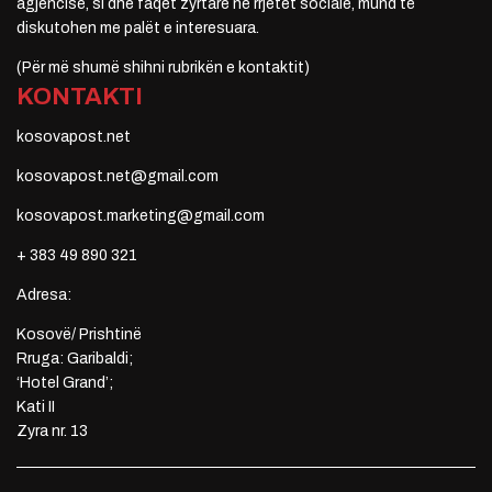
agjencisë, si dhe faqet zyrtare në rrjetet sociale, mund të
diskutohen me palët e interesuara.
(Për më shumë shihni rubrikën e kontaktit)
KONTAKTI
kosovapost.net
kosovapost.net@gmail.com
kosovapost.marketing@gmail.com
+ 383 49 890 321
Adresa:
Kosovë/ Prishtinë
Rruga: Garibaldi;
‘Hotel Grand’;
Kati II
Zyra nr. 13