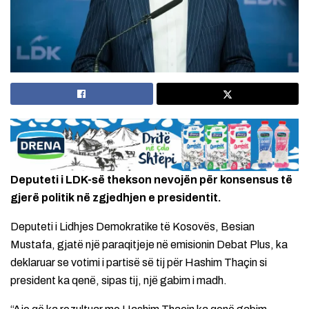
Deputeti i LDK-së thekson nevojën për konsensus të
gjerë politik në zgjedhjen e presidentit.
Deputeti i Lidhjes Demokratike të Kosovës, Besian
Mustafa, gjatë një paraqitjeje në emisionin Debat Plus, ka
deklaruar se votimi i partisë së tij për Hashim Thaçin si
president ka qenë, sipas tij, një gabim i madh.