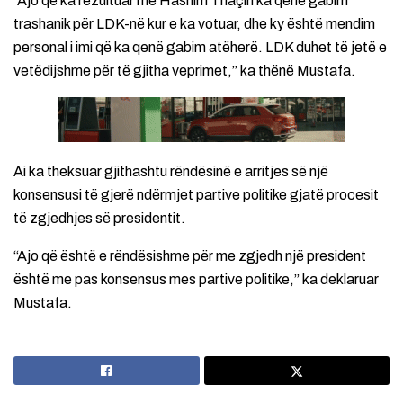
“Ajo që ka rezultuar me Hashim Thaçin ka qenë gabim
trashanik për LDK-në kur e ka votuar, dhe ky është mendim
personal i imi që ka qenë gabim atëherë. LDK duhet të jetë e
vetëdijshme për të gjitha veprimet,” ka thënë Mustafa.
Ai ka theksuar gjithashtu rëndësinë e arritjes së një
konsensusi të gjerë ndërmjet partive politike gjatë procesit
të zgjedhjes së presidentit.
“Ajo që është e rëndësishme për me zgjedh një president
është me pas konsensus mes partive politike,” ka deklaruar
Mustafa.