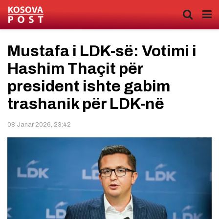
Mustafa i LDK-së: Votimi i
Hashim Thaçit për
president ishte gabim
trashanik për LDK-në
08 Janar 2026, 23:42