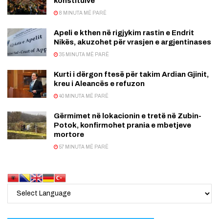
konstituive
8 MINUTA MË PARË
Apeli e kthen në rigjykim rastin e Endrit
Nikës, akuzohet për vrasjen e argjentinases
35 MINUTA MË PARË
Kurti i dërgon ftesë për takim Ardian Gjinit,
kreu i Aleancës e refuzon
40 MINUTA MË PARË
Gërmimet në lokacionin e tretë në Zubin-
Potok, konfirmohet prania e mbetjeve
mortore
57 MINUTA MË PARË