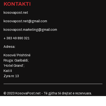
KONTAKTI
kosovapost.net
kosovapost.net@gmail.com
kosovapost.marketing@gmail.com
+ 383 49 890 321
Adresa:
Kosovë/ Prishtinë
Rruga: Garibaldi;
‘Hotel Grand’;
Kati II
Zyra nr. 13
© 2023 KosovaPost.net - Të gjitha të drejtat e rezervuara.