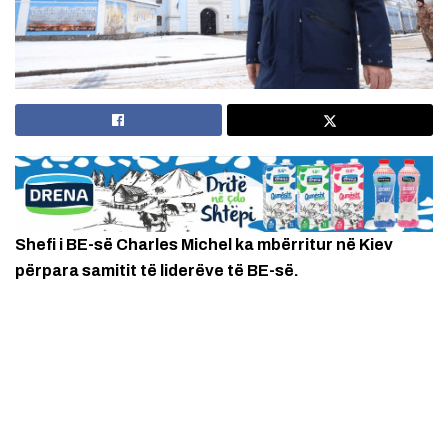
Shefi i BE-së Charles Michel ka mbërritur në Kiev
përpara samitit të liderëve të BE-së.