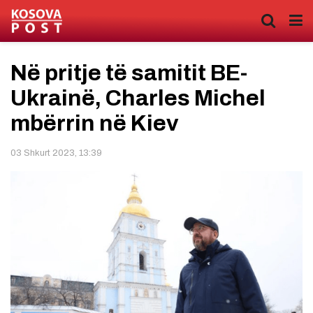
Në pritje të samitit BE-
Ukrainë, Charles Michel
mbërrin në Kiev
03 Shkurt 2023, 13:39