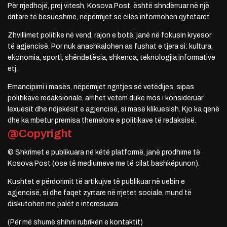
Për rrjedhojë, prej vitesh, Kosova Post, është shndërruar në një
dritare të besueshme, nëpërmjet së cilës informohen qytetarët.
Zhvillimet politike në vend, rajon e botë, janë në fokusin kryesor
të agjencisë. Por nuk anashkalohen as fushat e tjera si: kultura,
ekonomia, sporti, shëndetësia, shkenca, teknologjia informative
etj.
Emancipimi i masës, nëpërmjet ngritjes së vetëdijes, sipas
politikave redaksionale, arrihet vetëm duke mos i konsideruar
lexuesit dhe ndjekësit e agjencisë, si masë klikuesish. Kjo ka qenë
dhe ka mbetur premisa themelore e politikave të redaksisë.
@Copyright
© Shkrimet e publikuara në këtë platformë, janë prodhime të
Kosova Post (ose të mediumeve me të cilat bashkëpunon).
Kushtet e përdorimit të artikujve të publikuar në uebin e
agjencisë, si dhe faqet zyrtare në rrjetet sociale, mund të
diskutohen me palët e interesuara.
(Për më shumë shihni rubrikën e kontaktit)