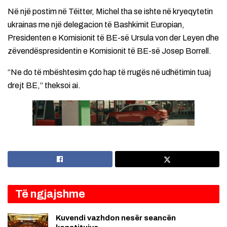
Në një postim në Tëitter, Michel tha se ishte në kryeqytetin
ukrainas me një delegacion të Bashkimit Europian,
Presidenten e Komisionit të BE-së Ursula von der Leyen dhe
zëvendëspresidentin e Komisionit të BE-së Josep Borrell.
“Ne do të mbështesim çdo hap të rrugës në udhëtimin tuaj
drejt BE,” theksoi ai.
Të ngjajshme
Kuvendi vazhdon nesër seancën