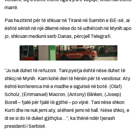
marrë.
Pas hezitimit për të shkuar në Tiranë në Samitin e BE-së, ai
është sërish në një dilemë nëse do të udhëtosh në Mynih apo
jo, shkruan mediumi serb Danas, përcjell Telegrafi.
“Ju nuk duhet të refuzoni. Tani pyetja është nëse duhet të
shkoj në Mynih. Kam kohë deri të hënën për të vendosur. Aty
është konferenca më e madhe e sigurisë në botë. (Olaf)
Scholz, (Emmanuel) Macron, (Antony) Blinken, (Josep)
Borell – fjalë për fjalë të gjithë – po vijnë. Tani nëse shkon
Kurti dhe ne nuk jemi aty, atëherë jemi në hall. Nëse shkoj, e
di se si do të duket gjithçka…”, ka thënë ndër tjerash
presidenti i Serbisë.