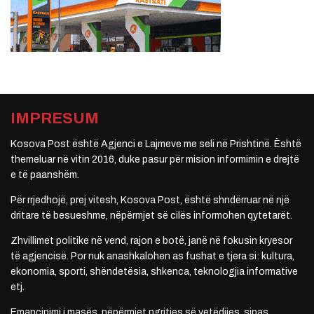
IMPRESUM
Kosova Post është Agjenci e Lajmeve me seli në Prishtinë. Është
themeluar në vitin 2016, duke pasur për mision informimin e drejtë
e të paanshëm.
Për rrjedhojë, prej vitesh, Kosova Post, është shndërruar në një
dritare të besueshme, nëpërmjet së cilës informohen qytetarët.
Zhvillimet politike në vend, rajon e botë, janë në fokusin kryesor
të agjencisë. Por nuk anashkalohen as fushat e tjera si: kultura,
ekonomia, sporti, shëndetësia, shkenca, teknologjia informative
etj.
Emancipimi i masës, nëpërmjet ngritjes së vetëdijes, sipas