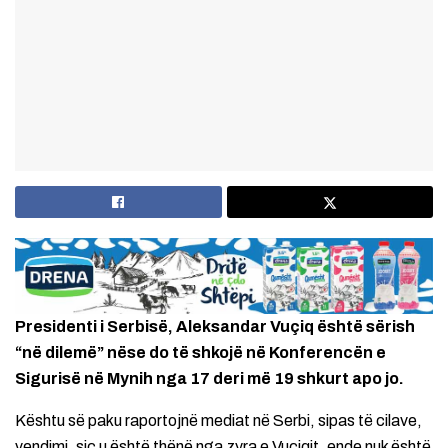
Presidenti i Serbisë, Aleksandar Vuçiq është sërish
“në dilemë” nëse do të shkojë në Konferencën e
Sigurisë në Mynih nga 17 deri më 19 shkurt apo jo.
Kështu së paku raportojnë mediat në Serbi, sipas të cilave,
vendimi, siç u është thënë nga zyra e Vuçiqit, ende nuk është