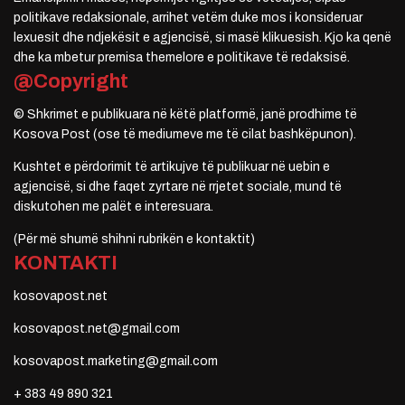
politikave redaksionale, arrihet vetëm duke mos i konsideruar
lexuesit dhe ndjekësit e agjencisë, si masë klikuesish. Kjo ka qenë
dhe ka mbetur premisa themelore e politikave të redaksisë.
@Copyright
© Shkrimet e publikuara në këtë platformë, janë prodhime të
Kosova Post (ose të mediumeve me të cilat bashkëpunon).
Kushtet e përdorimit të artikujve të publikuar në uebin e
agjencisë, si dhe faqet zyrtare në rrjetet sociale, mund të
diskutohen me palët e interesuara.
(Për më shumë shihni rubrikën e kontaktit)
KONTAKTI
kosovapost.net
kosovapost.net@gmail.com
kosovapost.marketing@gmail.com
+ 383 49 890 321