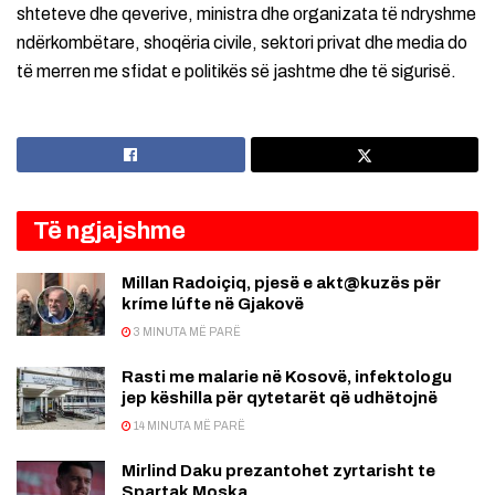
shteteve dhe qeverive, ministra dhe organizata të ndryshme
ndërkombëtare, shoqëria civile, sektori privat dhe media do
të merren me sfidat e politikës së jashtme dhe të sigurisë.
Të ngjajshme
Millan Radoiçiq, pjesë e akt@kuzës për
kríme lúfte në Gjakovë
3 MINUTA MË PARË
Rasti me malarie në Kosovë, infektologu
jep këshilla për qytetarët që udhëtojnë
14 MINUTA MË PARË
Mirlind Daku prezantohet zyrtarisht te
Spartak Moska