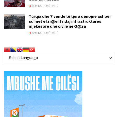
23 MINUTA MË PARË
Turqia dhe 7 vende të tjera dënojnë ashpër
súlmet e Izr@elit ndaj infrastrukturës
mjekësore dhe civile në G@za
32 MINUTA MË PARË