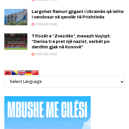
Largohet flamuri gjigant i Ukrainës që ishte
i vendosur në qendër të Prishtinës
2 ORË MË PARË
Tifozët e “Zvezdës”, mesazh Vuçiqit:
“Derisa ti e pret një nazist, serbët po
derdhin gjak në Kosovë”
4 ORË MË PARË