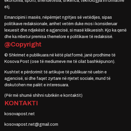
ekonomia, sporti, shëndetësia, shkenca, teknologjia informative
etj.
Emancipimi i masës, nëpërmjet ngritjes së vetëdijes, sipas
politikave redaksionale, arrihet vetëm duke mos i konsideruar
lexuesit dhe ndjekësit e agjencisë, si masë klikuesish. Kjo ka qenë
dhe ka mbetur premisa themelore e politikave të redaksisë.
@Copyright
© Shkrimet e publikuara në këtë platformë, janë prodhime të
Kosova Post (ose të mediumeve me të cilat bashkëpunon).
Kushtet e përdorimit të artikujve të publikuar në uebin e
agjencisë, si dhe faqet zyrtare në rrjetet sociale, mund të
diskutohen me palët e interesuara.
(Për më shumë shihni rubrikën e kontaktit)
KONTAKTI
kosovapost.net
kosovapost.net@gmail.com