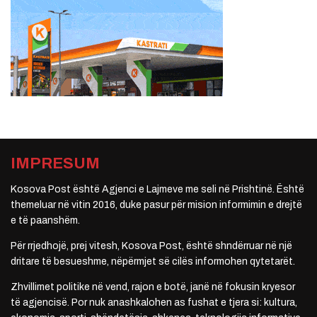
IMPRESUM
Kosova Post është Agjenci e Lajmeve me seli në Prishtinë. Është
themeluar në vitin 2016, duke pasur për mision informimin e drejtë
e të paanshëm.
Për rrjedhojë, prej vitesh, Kosova Post, është shndërruar në një
dritare të besueshme, nëpërmjet së cilës informohen qytetarët.
Zhvillimet politike në vend, rajon e botë, janë në fokusin kryesor
të agjencisë. Por nuk anashkalohen as fushat e tjera si: kultura,