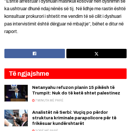
“Është arrestuar i dyshuari mashkull kosovar nën dyshimin se
ka ushtruar dhunë ndaj nënës së tij. Në lidhje me rastin është
konsultuar prokurori i shtetit me vendim të së cilit i dyshuari
pas intervistimit është dërguar në mbajtje”, bëhet e ditur në
raport.
Të ngjajshme
Netanyahu refuzon planin 15 pikësh të
Trumpit: Nuk do të ketë shtet palestinez
7 MINUTA MË PARË
Analistët në Serbi: Vuçiq po përdor
struktura kriminale parapolicore për të
frikësuar kundërshtarët
2 ORË MË PARË