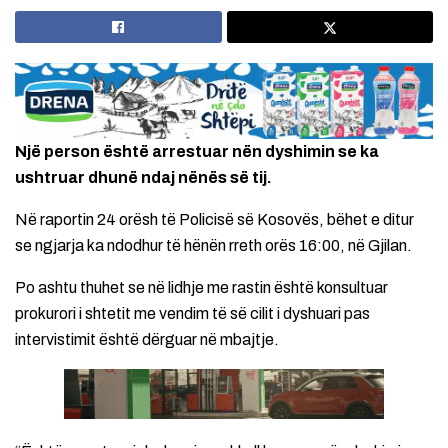
Një person është arrestuar nën dyshimin se ka
ushtruar dhunë ndaj nënës së tij.
Në raportin 24 orësh të Policisë së Kosovës, bëhet e ditur
se ngjarja ka ndodhur të hënën rreth orës 16:00, në Gjilan.
Po ashtu thuhet se në lidhje me rastin është konsultuar
prokurori i shtetit me vendim të së cilit i dyshuari pas
intervistimit është dërguar në mbajtje.