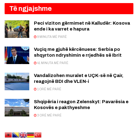
Të ngjajshme
Peci viziton gërmimet në Kalludër: Kosova
ende i ka varret e hapura
9 MINUTA MË PARË
Vuçiq me gjuhë kërcënuese: Serbia po
shqyrton ndryshimin e rrjedhës së Ibrit
41 MINUTA MË PARË
Vandalizohen muralet e UÇK-së në Çair,
reagojnë BDI dhe VLEN-i
1 ORË MË PARË
Shqipëria i reagon Zelenskyt: Pavarësia e
Kosovës e pakthyeshme
3 ORË MË PARË