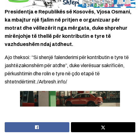
Presidentja e Republikës së Kosovës, Vjosa Osmani,
ka mbajtur një fjalim në pritjen e organizuar për
motrat dhe vëllezërit nga mërgata, duke shprehur
mirënjohje të thellë për kontributin e tyre të
vazhdueshëm ndaj atdheut.
Ajo theksoi: “Si shenjë falenderimi për kontributin e tyre të
jashtëzakonshëm për atdhe”, duke vlerësuar sakrificën,
përkushtimin dhe rolin e tyre në çdo etapë të
shtetndërtimit./Arbresh.info/