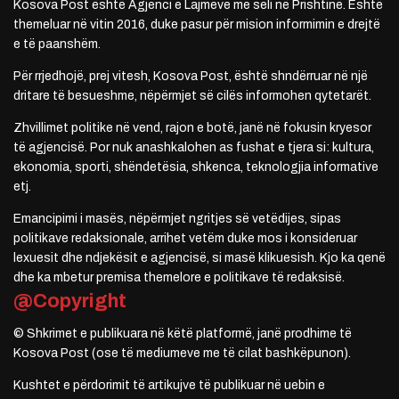
Kosova Post është Agjenci e Lajmeve me seli në Prishtinë. Është
themeluar në vitin 2016, duke pasur për mision informimin e drejtë
e të paanshëm.
Për rrjedhojë, prej vitesh, Kosova Post, është shndërruar në një
dritare të besueshme, nëpërmjet së cilës informohen qytetarët.
Zhvillimet politike në vend, rajon e botë, janë në fokusin kryesor
të agjencisë. Por nuk anashkalohen as fushat e tjera si: kultura,
ekonomia, sporti, shëndetësia, shkenca, teknologjia informative
etj.
Emancipimi i masës, nëpërmjet ngritjes së vetëdijes, sipas
politikave redaksionale, arrihet vetëm duke mos i konsideruar
lexuesit dhe ndjekësit e agjencisë, si masë klikuesish. Kjo ka qenë
dhe ka mbetur premisa themelore e politikave të redaksisë.
@Copyright
© Shkrimet e publikuara në këtë platformë, janë prodhime të
Kosova Post (ose të mediumeve me të cilat bashkëpunon).
Kushtet e përdorimit të artikujve të publikuar në uebin e