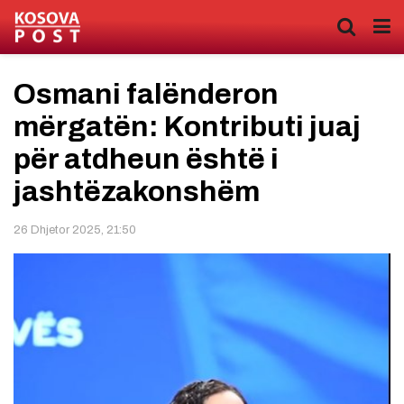
Osmani falënderon
mërgatën: Kontributi juaj
për atdheun është i
jashtëzakonshëm
26 Dhjetor 2025, 21:50