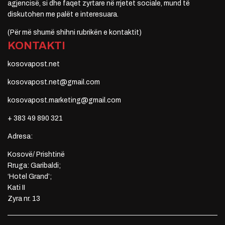
agjencisë, si dhe faqet zyrtare në rrjetet sociale, mund të
diskutohen me palët e interesuara.
(Për më shumë shihni rubrikën e kontaktit)
KONTAKTI
kosovapost.net
kosovapost.net@gmail.com
kosovapost.marketing@gmail.com
+ 383 49 890 321
Adresa:
Kosovë/ Prishtinë
Rruga: Garibaldi;
‘Hotel Grand’;
Kati II
Zyra nr. 13