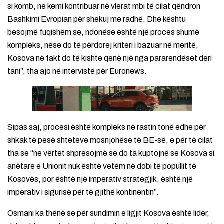
si komb, ne kemi kontribuar në vlerat mbi të cilat qëndron
Bashkimi Evropian për shekuj me radhë. Dhe kështu
besojmë fuqishëm se, ndonëse është një proces shumë
kompleks, nëse do të përdorej kriteri i bazuar në meritë,
Kosova në fakt do të kishte qenë një nga pararendëset deri
tani”, tha ajo në intervistë për Euronews.
Sipas saj, procesi është kompleks në rastin tonë edhe për
shkak të pesë shteteve mosnjohëse të BE-së, e për të cilat
tha se “ne vërtet shpresojmë se do ta kuptojnë se Kosova si
anëtare e Unionit nuk është vetëm në dobi të popullit të
Kosovës, por është një imperativ strategjik, është një
imperativ i sigurisë për të gjithë kontinentin”.
Osmani ka thënë se për sundimin e ligjit Kosova është lider,