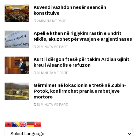
Kuvendi vazhdon nesër seancën
konstituive
2 MINUTA MË PARË
Apeli e kthen në rigjykim rastin e Endrit
Nikës, akuzohet për vrasjen e argjentinases
29 MINUTA MË PARË
Kurti i dërgon ftesë për takim Ardian Gjinit,
kreu i Aleancës e refuzon
34 MINUTA MË PARË
Gërmimet në lokacionin e tretë në Zubin-
Potok, konfirmohet prania e mbetjeve
mortore
51 MINUTA MË PARË