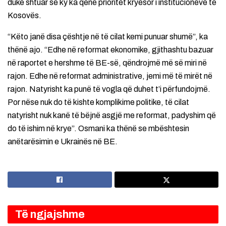
duke shtuar se ky ka qenë prioritet kryesor i institucioneve të
Kosovës.
“Këto janë disa çështje në të cilat kemi punuar shumë”, ka
thënë ajo. “Edhe në reformat ekonomike, gjithashtu bazuar
në raportet e hershme të BE-së, qëndrojmë më së miri në
rajon. Edhe në reformat administrative, jemi më të mirët në
rajon. Natyrisht ka punë të vogla që duhet t’i përfundojmë.
Por nëse nuk do të kishte komplikime politike, të cilat
natyrisht nuk kanë të bëjnë asgjë me reformat, padyshim që
do të ishim në krye”. Osmani ka thënë se mbështesin
anëtarësimin e Ukrainës në BE.
Të ngjajshme