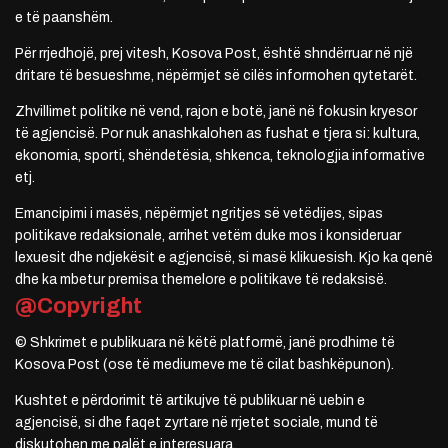
e të paanshëm.
Për rrjedhojë, prej vitesh, Kosova Post, është shndërruar në një
dritare të besueshme, nëpërmjet së cilës informohen qytetarët.
Zhvillimet politike në vend, rajon e botë, janë në fokusin kryesor
të agjencisë. Por nuk anashkalohen as fushat e tjera si: kultura,
ekonomia, sporti, shëndetësia, shkenca, teknologjia informative
etj.
Emancipimi i masës, nëpërmjet ngritjes së vetëdijes, sipas
politikave redaksionale, arrihet vetëm duke mos i konsideruar
lexuesit dhe ndjekësit e agjencisë, si masë klikuesish. Kjo ka qenë
dhe ka mbetur premisa themelore e politikave të redaksisë.
@Copyright
© Shkrimet e publikuara në këtë platformë, janë prodhime të
Kosova Post (ose të mediumeve me të cilat bashkëpunon).
Kushtet e përdorimit të artikujve të publikuar në uebin e
agjencisë, si dhe faqet zyrtare në rrjetet sociale, mund të
diskutohen me palët e interesuara.