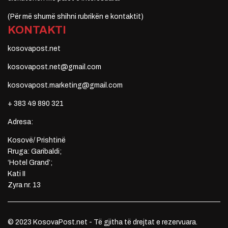
(Për më shumë shihni rubrikën e kontaktit)
KONTAKTI
kosovapost.net
kosovapost.net@gmail.com
kosovapost.marketing@gmail.com
+ 383 49 890 321
Adresa:
Kosovë/ Prishtinë
Rruga: Garibaldi;
‘Hotel Grand’;
Kati II
Zyra nr. 13
© 2023 KosovaPost.net - Të gjitha të drejtat e rezervuara.