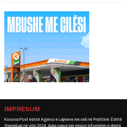
IMPRESUM
Kosova Post është Agjenci e Lajmeve me seli në Prishtinë. Është
themeluar në vitin 2016, duke pasur për mision informimin e drejtë