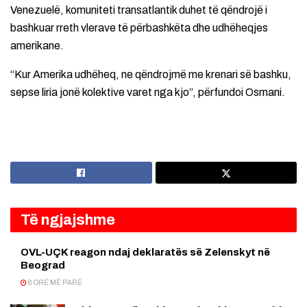
Venezuelë, komuniteti transatlantik duhet të qëndrojë i
bashkuar rreth vlerave të përbashkëta dhe udhëheqjes
amerikane.
“Kur Amerika udhëheq, ne qëndrojmë me krenari së bashku,
sepse liria jonë kolektive varet nga kjo”, përfundoi Osmani.
Të ngjajshme
OVL-UÇK reagon ndaj deklaratës së Zelenskyt në
Beograd
8 ORË MË PARË