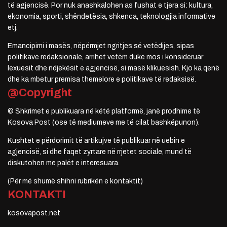
të agjencisë. Por nuk anashkalohen as fushat e tjera si: kultura,
ekonomia, sporti, shëndetësia, shkenca, teknologjia informative
etj.
Emancipimi i masës, nëpërmjet ngritjes së vetëdijes, sipas
politikave redaksionale, arrihet vetëm duke mos i konsideruar
lexuesit dhe ndjekësit e agjencisë, si masë klikuesish. Kjo ka qenë
dhe ka mbetur premisa themelore e politikave të redaksisë.
@Copyright
© Shkrimet e publikuara në këtë platformë, janë prodhime të
Kosova Post (ose të mediumeve me të cilat bashkëpunon).
Kushtet e përdorimit të artikujve të publikuar në uebin e
agjencisë, si dhe faqet zyrtare në rrjetet sociale, mund të
diskutohen me palët e interesuara.
(Për më shumë shihni rubrikën e kontaktit)
KONTAKTI
kosovapost.net