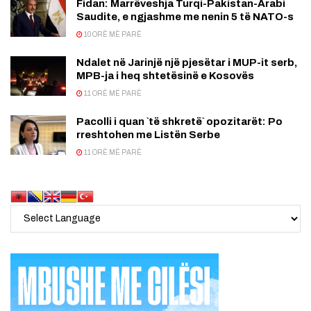
Fidan: Marrëveshja Turqi-Pakistan-Arabi
Saudite, e ngjashme me nenin 5 të NATO-s
10 ORË MË PARË
Ndalet në Jarinjë një pjesëtar i MUP-it serb,
MPB-ja i heq shtetësinë e Kosovës
11 ORË MË PARË
Pacolli i quan `të shkretë` opozitarët: Po
rreshtohen me Listën Serbe
11 ORË MË PARË