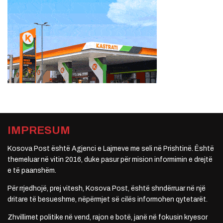
IMPRESUM
Kosova Post është Agjenci e Lajmeve me seli në Prishtinë. Është
themeluar në vitin 2016, duke pasur për mision informimin e drejtë
e të paanshëm.
Për rrjedhojë, prej vitesh, Kosova Post, është shndërruar në një
dritare të besueshme, nëpërmjet së cilës informohen qytetarët.
Zhvillimet politike në vend, rajon e botë, janë në fokusin kryesor