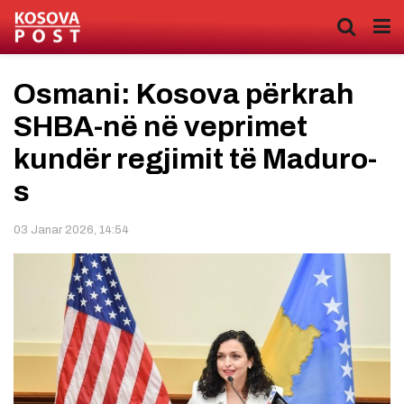
Osmani: Kosova përkrah
SHBA-në në veprimet
kundër regjimit të Maduro-
s
03 Janar 2026, 14:54