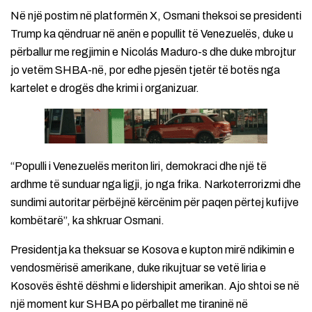
Në një postim në platformën X, Osmani theksoi se presidenti
Trump ka qëndruar në anën e popullit të Venezuelës, duke u
përballur me regjimin e Nicolás Maduro-s dhe duke mbrojtur
jo vetëm SHBA-në, por edhe pjesën tjetër të botës nga
kartelet e drogës dhe krimi i organizuar.
“Populli i Venezuelës meriton liri, demokraci dhe një të
ardhme të sunduar nga ligji, jo nga frika. Narkoterrorizmi dhe
sundimi autoritar përbëjnë kërcënim për paqen përtej kufijve
kombëtarë”, ka shkruar Osmani.
Presidentja ka theksuar se Kosova e kupton mirë ndikimin e
vendosmërisë amerikane, duke rikujtuar se vetë liria e
Kosovës është dëshmi e lidershipit amerikan. Ajo shtoi se në
një moment kur SHBA po përballet me tiraninë në