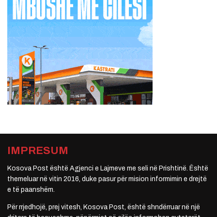
IMPRESUM
Kosova Post është Agjenci e Lajmeve me seli në Prishtinë. Është
themeluar në vitin 2016, duke pasur për mision informimin e drejtë
e të paanshëm.
Për rrjedhojë, prej vitesh, Kosova Post, është shndërruar në një