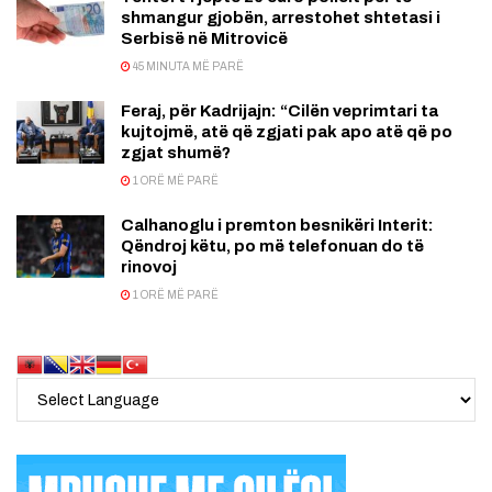
shmangur gjobën, arrestohet shtetasi i
Serbisë në Mitrovicë
45 MINUTA MË PARË
Feraj, për Kadrijajn: “Cilën veprimtari ta
kujtojmë, atë që zgjati pak apo atë që po
zgjat shumë?
1 ORË MË PARË
Calhanoglu i premton besnikëri Interit:
Qëndroj këtu, po më telefonuan do të
rinovoj
1 ORË MË PARË