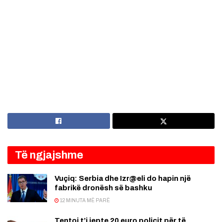
Të ngjajshme
Vuçiq: Serbia dhe Izr@eli do hapin një
fabrikë dronësh së bashku
12 MINUTA MË PARË
Tentoi t’i jepte 20 euro policit për të