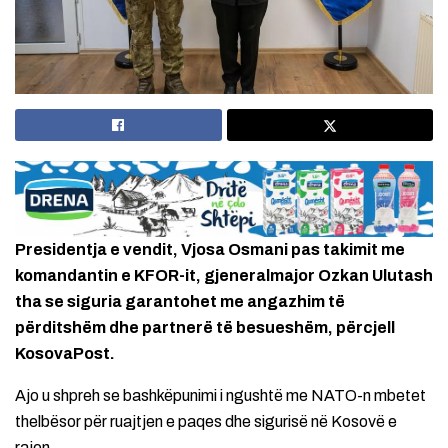
Presidentja e vendit, Vjosa Osmani pas takimit me
komandantin e KFOR-it, gjeneralmajor Ozkan Ulutash
tha se siguria garantohet me angazhim të
përditshëm dhe partnerë të besueshëm, përcjell
KosovaPost.
Ajo u shpreh se bashkëpunimi i ngushtë me NATO-n mbetet
thelbësor për ruajtjen e paqes dhe sigurisë në Kosovë e
rajon.