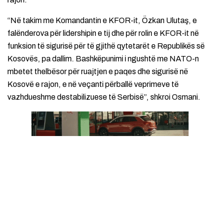
“Në takim me Komandantin e KFOR-it, Özkan Ulutaş, e
falënderova për lidershipin e tij dhe për rolin e KFOR-it në
funksion të sigurisë për të gjithë qytetarët e Republikës së
Kosovës, pa dallim. Bashkëpunimi i ngushtë me NATO-n
mbetet thelbësor për ruajtjen e paqes dhe sigurisë në
Kosovë e rajon, e në veçanti përballë veprimeve të
vazhdueshme destabilizuese të Serbisë”, shkroi Osmani.