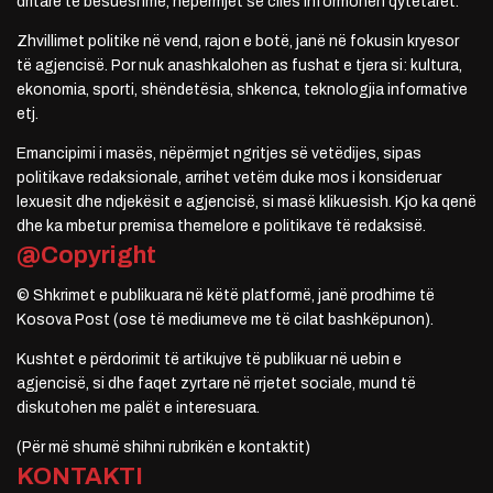
dritare të besueshme, nëpërmjet së cilës informohen qytetarët.
Zhvillimet politike në vend, rajon e botë, janë në fokusin kryesor
të agjencisë. Por nuk anashkalohen as fushat e tjera si: kultura,
ekonomia, sporti, shëndetësia, shkenca, teknologjia informative
etj.
Emancipimi i masës, nëpërmjet ngritjes së vetëdijes, sipas
politikave redaksionale, arrihet vetëm duke mos i konsideruar
lexuesit dhe ndjekësit e agjencisë, si masë klikuesish. Kjo ka qenë
dhe ka mbetur premisa themelore e politikave të redaksisë.
@Copyright
© Shkrimet e publikuara në këtë platformë, janë prodhime të
Kosova Post (ose të mediumeve me të cilat bashkëpunon).
Kushtet e përdorimit të artikujve të publikuar në uebin e
agjencisë, si dhe faqet zyrtare në rrjetet sociale, mund të
diskutohen me palët e interesuara.
(Për më shumë shihni rubrikën e kontaktit)
KONTAKTI