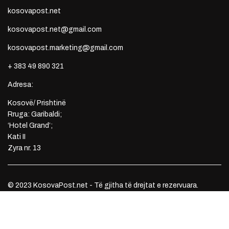
kosovapost.net
kosovapost.net@gmail.com
kosovapost.marketing@gmail.com
+ 383 49 890 321
Adresa:
Kosovë/ Prishtinë
Rruga: Garibaldi;
‘Hotel Grand’;
Kati II
Zyra nr. 13
© 2023 KosovaPost.net - Të gjitha të drejtat e rezervuara.