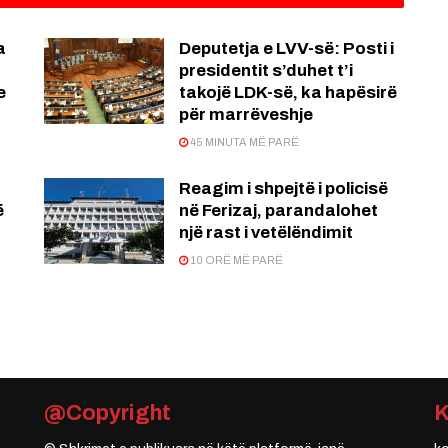
a
Deputetja e LVV-së: Posti i
presidentit s’duhet t’i
e
takojë LDK-së, ka hapësirë
për marrëveshje
45 MINUTA MË PARË
Reagim i shpejtë i policisë
ë
në Ferizaj, parandalohet
një rast i vetëlëndimit
10 ORË MË PARË
@Copyright