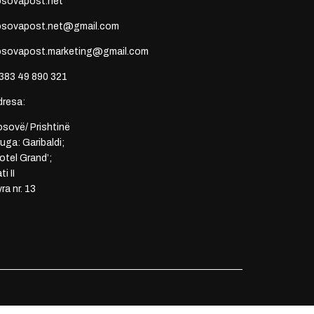
osovapost.net
osovapost.net@gmail.com
osovapost.marketing@gmail.com
383 49 890 321
dresa:
sovë/ Prishtinë
uga: Garibaldi;
otel Grand’;
ti II
ra nr. 13