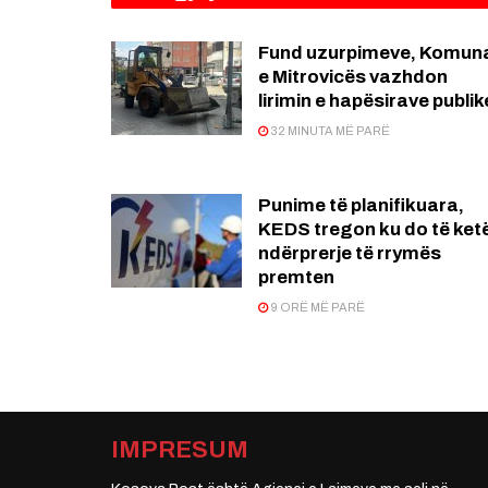
Fund uzurpimeve, Komun
e Mitrovicës vazhdon
lirimin e hapësirave publik
32 MINUTA MË PARË
Punime të planifikuara,
KEDS tregon ku do të ket
ndërprerje të rrymës
premten
9 ORË MË PARË
IMPRESUM