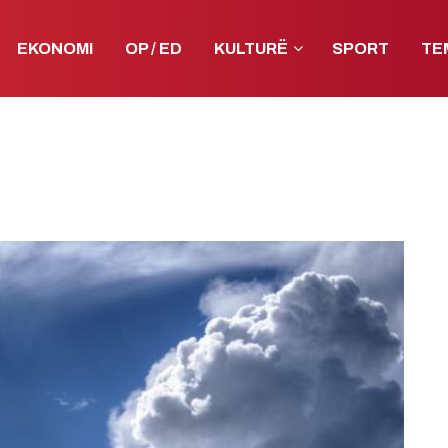
EKONOMI
OP / ED
KULTURË
SPORT
TE