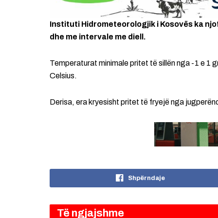
Instituti Hidrometeorologjik i Kosovës ka njo
dhe me intervale me diell.
Temperaturat minimale pritet të sillën nga -1 e 1
Celsius.
Derisa, era kryesisht pritet të fryejë nga jugperë
Shpërndaje
Të ngjajshme