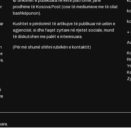
© Shkrimet e publikuara në këtë platformë, janë
k
r
prodhime të Kosova Post (ose të mediumeve me të cilat
k
bashkëpunon).
k
ar
Kushtet e përdorimit të artikujve të publikuar në uebin e
agjencisë, si dhe faqet zyrtare në rrjetet sociale, mund
+ 
të diskutohen me palët e interesuara.
A
n
(Për më shumë shihni rubrikën e kontaktit)
Ko
 e
Rr
a,
‘H
Ka
Zy
ë
re
uara.