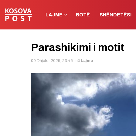
LAJME
BOTË
SHËNDETËSI
Parashikimi i motit
09 Dhjetor 2025, 23:45
në
Lajme