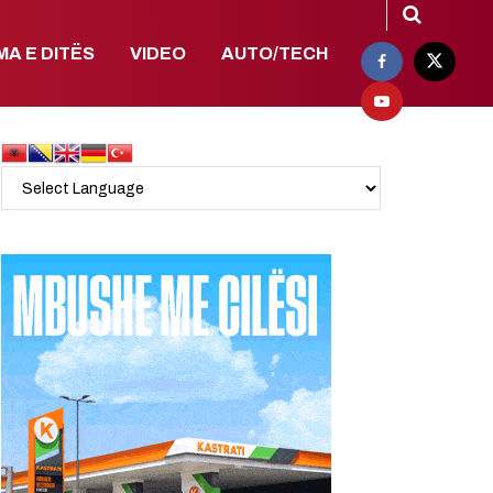
MA E DITËS
VIDEO
AUTO/TECH