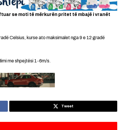
ftuar se moti të mërkurën pritet të mbajë i vranët
 gradë Celsius, kurse ato maksimalet nga 9 e 12 gradë
ndimi me shpejtësi 1-6m/s.
Tweet