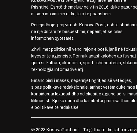
Kosova Post është Agjenci e Lajmeve me seli në
Prishtinë. Është themeluar në vitin 2016, duke pasur pë
mision informimin e drejtë e të paanshëm.
Për rrjedhojë, prej vitesh, Kosova Post, është shndërru
në një dritare të besueshme, nëpërmjet së cilës
informohen qytetarët.
Zhvillimet politike në vend, rajon e botë, janë në fokusi
kryesor të agjencisë. Por nuk anashkalohen as fushat
tjera si: kultura, ekonomia, sporti, shëndetësia, shkenc
teknologjia informative etj.
Emancipimi i masës, nëpërmjet ngritjes së vetëdijes,
sipas politikave redaksionale, arrihet vetëm duke mos i
konsideruar lexuesit dhe ndjekësit e agjencisë, si mas
klikuesish. Kjo ka qenë dhe ka mbetur premisa themelo
e politikave të redaksisë.
© 2023 KosovaPost.net - Të gjitha të drejtat e rezerv