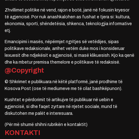
Zhvillimet politike në vend, rajon e botë, janë në fokusin kryesor
të agjencisë. Por nuk anashkalohen as fushat e tjera si: kultura,
ekonomia, sporti, shëndetësia, shkenca, teknologjia informative
etj.
Emancipimi i masës, nëpërmjet ngritjes së vetëdijes, sipas
politikave redaksionale, arrihet vetëm duke mos i konsideruar
lexuesit dhe ndjekësit e agjencisë, si masë klikuesish. Kjo ka qenë
dhe ka mbetur premisa themelore e politikave të redaksisë.
@Copyright
© Shkrimet e publikuara në këtë platformë, janë prodhime të
Kosova Post (ose të mediumeve me të cilat bashkëpunon).
Kushtet e përdorimit të artikujve të publikuar në uebin e
agjencisë, si dhe faqet zyrtare në rrjetet sociale, mund të
diskutohen me palët e interesuara.
(Për më shumë shihni rubrikën e kontaktit)
KONTAKTI