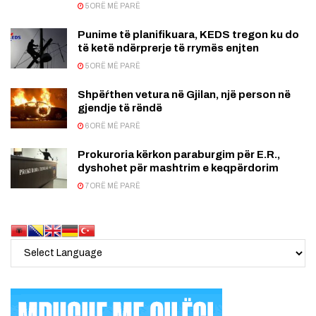
5 ORË MË PARË
Punime të planifikuara, KEDS tregon ku do
të ketë ndërprerje të rrymës enjten
5 ORË MË PARË
Shpëŕthen vetura në Gjilan, një person në
gjendje të rëndë
6 ORË MË PARË
Prokuroria kërkon paraburgim për E.R.,
dyshohet për mashtrim e keqpërdorim
7 ORË MË PARË