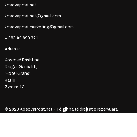
kosovapost.net
kosovapost.net@gmail.com
kosovapost.marketing@gmail.com
+ 383 49 890 321
Adresa:
Kosovë/ Prishtinë
Rruga: Garibaldi;
‘Hotel Grand’;
Kati II
Zyra nr. 13
© 2023 KosovaPost.net - Të gjitha të drejtat e rezervuara.