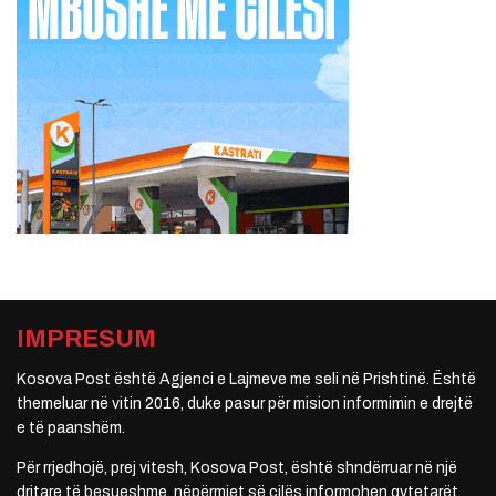
IMPRESUM
Kosova Post është Agjenci e Lajmeve me seli në Prishtinë. Është
themeluar në vitin 2016, duke pasur për mision informimin e drejtë
e të paanshëm.
Për rrjedhojë, prej vitesh, Kosova Post, është shndërruar në një
dritare të besueshme, nëpërmjet së cilës informohen qytetarët.