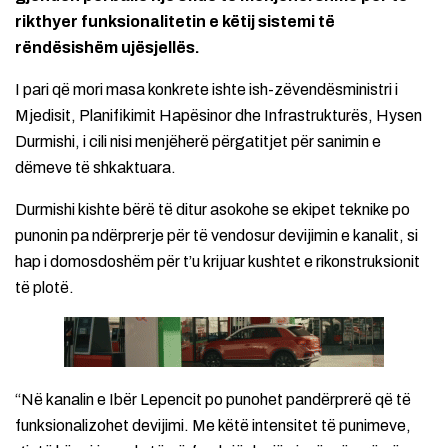
rikthyer funksionalitetin e këtij sistemi të
rëndësishëm ujësjellës.
I pari që mori masa konkrete ishte ish-zëvendësministri i
Mjedisit, Planifikimit Hapësinor dhe Infrastrukturës, Hysen
Durmishi, i cili nisi menjëherë përgatitjet për sanimin e
dëmeve të shkaktuara.
Durmishi kishte bërë të ditur asokohe se ekipet teknike po
punonin pa ndërprerje për të vendosur devijimin e kanalit, si
hap i domosdoshëm për t’u krijuar kushtet e rikonstruksionit
të plotë.
“Në kanalin e Ibër Lepencit po punohet pandërprerë që të
funksionalizohet devijimi. Me këtë intensitet të punimeve,