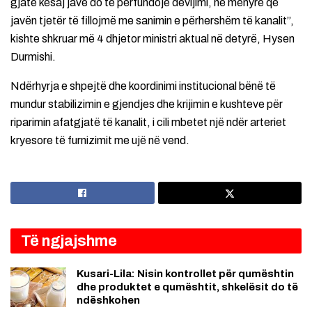
gjatë kësaj jave do të përfundojë devijimi, në mënyrë që
javën tjetër të fillojmë me sanimin e përhershëm të kanalit”,
kishte shkruar më 4 dhjetor ministri aktual në detyrë, Hysen
Durmishi.
Ndërhyrja e shpejtë dhe koordinimi institucional bënë të
mundur stabilizimin e gjendjes dhe krijimin e kushteve për
riparimin afatgjatë të kanalit, i cili mbetet një ndër arteriet
kryesore të furnizimit me ujë në vend.
Të ngjajshme
Kusari-Lila: Nisin kontrollet për qumështin
dhe produktet e qumështit, shkelësit do të
ndëshkohen