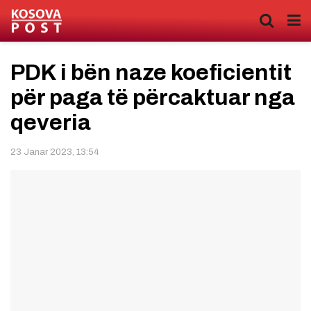
PDK i bën naze koeficientit
për paga të përcaktuar nga
qeveria
23 Janar 2023, 13:54