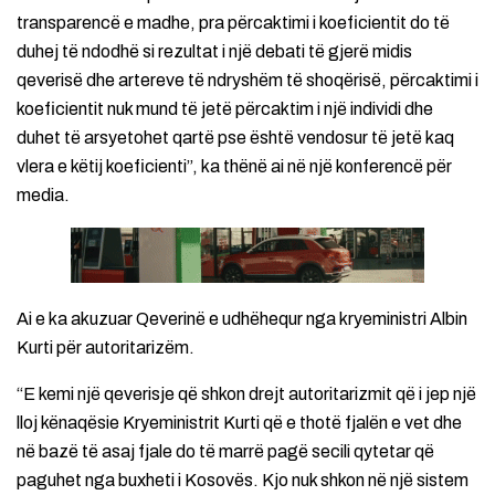
transparencë e madhe, pra përcaktimi i koeficientit do të
duhej të ndodhë si rezultat i një debati të gjerë midis
qeverisë dhe artereve të ndryshëm të shoqërisë, përcaktimi i
koeficientit nuk mund të jetë përcaktim i një individi dhe
duhet të arsyetohet qartë pse është vendosur të jetë kaq
vlera e këtij koeficienti”, ka thënë ai në një konferencë për
media.
Ai e ka akuzuar Qeverinë e udhëhequr nga kryeministri Albin
Kurti për autoritarizëm.
“E kemi një qeverisje që shkon drejt autoritarizmit që i jep një
lloj kënaqësie Kryeministrit Kurti që e thotë fjalën e vet dhe
në bazë të asaj fjale do të marrë pagë secili qytetar që
paguhet nga buxheti i Kosovës. Kjo nuk shkon në një sistem