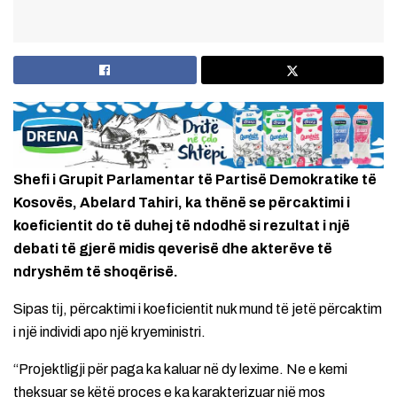
Shefi i Grupit Parlamentar të Partisë Demokratike të
Kosovës, Abelard Tahiri, ka thënë se përcaktimi i
koeficientit do të duhej të ndodhë si rezultat i një
debati të gjerë midis qeverisë dhe akterëve të
ndryshëm të shoqërisë.
Sipas tij, përcaktimi i koeficientit nuk mund të jetë përcaktim
i një individi apo një kryeministri.
“Projektligji për paga ka kaluar në dy lexime. Ne e kemi
theksuar se këtë proces e ka karakterizuar një mos