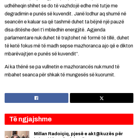
udhëheqin shihet se do të vazhdojë edhe më tutje me
degradimin e punës së kuvendit. Janë lodhur aq shumë në
seancën e kaluar sa që tashmë duhet ta bëjnë një pauzë
disa ditëshe deri t’i mbledhin energjitë. Agjenda
parlamentare nuk duhet të trajtohet në formë të tillë, duhet
të ketë fokus më të madh sepse mazhoranca ajo që e dikton
mbarëvajtjen e punës së kuvendit”.
Ai ka thënë se pa vullnetin e mazhorancës nuk mund të
mbahet seanca për shkak të mungesës së kuorumit.
Të ngjajshme
Millan Radoiçiq, pjesë e akt@kuzës për