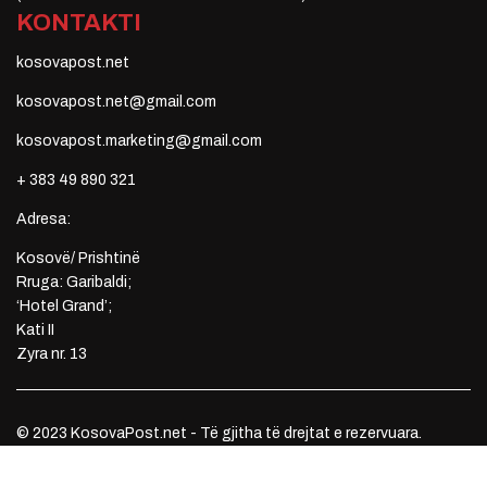
KONTAKTI
kosovapost.net
kosovapost.net@gmail.com
kosovapost.marketing@gmail.com
+ 383 49 890 321
Adresa:
Kosovë/ Prishtinë
Rruga: Garibaldi;
‘Hotel Grand’;
Kati II
Zyra nr. 13
© 2023 KosovaPost.net - Të gjitha të drejtat e rezervuara.