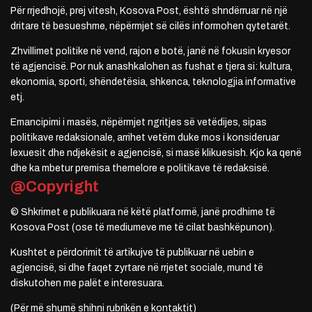
Për rrjedhojë, prej vitesh, Kosova Post, është shndërruar në një
dritare të besueshme, nëpërmjet së cilës informohen qytetarët.
Zhvillimet politike në vend, rajon e botë, janë në fokusin kryesor
të agjencisë. Por nuk anashkalohen as fushat e tjera si: kultura,
ekonomia, sporti, shëndetësia, shkenca, teknologjia informative
etj.
Emancipimi i masës, nëpërmjet ngritjes së vetëdijes, sipas
politikave redaksionale, arrihet vetëm duke mos i konsideruar
lexuesit dhe ndjekësit e agjencisë, si masë klikuesish. Kjo ka qenë
dhe ka mbetur premisa themelore e politikave të redaksisë.
@Copyright
© Shkrimet e publikuara në këtë platformë, janë prodhime të
Kosova Post (ose të mediumeve me të cilat bashkëpunon).
Kushtet e përdorimit të artikujve të publikuar në uebin e
agjencisë, si dhe faqet zyrtare në rrjetet sociale, mund të
diskutohen me palët e interesuara.
(Për më shumë shihni rubrikën e kontaktit)