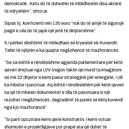
demokratik. Këtu do të duheshin të mblidheshin disa akterë
të ndryshëm”, shtoi ai.
Sipas tij, koeficienti nën 130 euro “nuk do të arrijë të sigurojë
pagë e cila do të japë një jetë të dinjitetshme”.
S i përket dështimit të mbledhjes së kryesisë së Kuvendit,
Tahiri të njëjtën e ka quajtur neglizhencë të mazhorancës.
“Se sa është e rëndësishme agjenda parlamentare për këtë
qeveri drejtuar nga LVV tregon faktin që mund ta imagjinoni
se më 22 dhjetor e kemi pasur strategjinë për energjinë, i cili
ka mbetur i pavotuar. Aq është i rëndësishëm për këtë qeveri
sa që të mbesin dokumentet e tilla të pavotuara si një
rezultat i neglizhencës, degradimit të punës së këtij kuvendi
nga kjo mazhorancë”.
“Si parti opozitare kemi qenë konstruktiv, i kemi votuar
shumicën e projektligjeve por prapë ata që duhet të