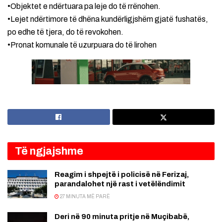
•Objektet e ndërtuara pa leje do të rrënohen.
•Lejet ndërtimore të dhëna kundërligjshëm gjatë fushatës,
po edhe të tjera, do të revokohen.
•Pronat komunale të uzurpuara do të lirohen
Të ngjajshme
Reagim i shpejtë i policisë në Ferizaj,
parandalohet një rast i vetëlëndimit
27 MINUTA MË PARË
Deri në 90 minuta pritje në Muçibabë,