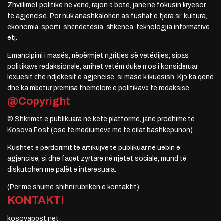
Zhvillimet politike në vend, rajon e botë, janë në fokusin kryesor
të agjencisë. Por nuk anashkalohen as fushat e tjera si: kultura,
ekonomia, sporti, shëndetësia, shkenca, teknologjia informative
etj.
Emancipimi i masës, nëpërmjet ngritjes së vetëdijes, sipas
politikave redaksionale, arrihet vetëm duke mos i konsideruar
lexuesit dhe ndjekësit e agjencisë, si masë klikuesish. Kjo ka qenë
dhe ka mbetur premisa themelore e politikave të redaksisë.
@Copyright
© Shkrimet e publikuara në këtë platformë, janë prodhime të
Kosova Post (ose të mediumeve me të cilat bashkëpunon).
Kushtet e përdorimit të artikujve të publikuar në uebin e
agjencisë, si dhe faqet zyrtare në rrjetet sociale, mund të
diskutohen me palët e interesuara.
(Për më shumë shihni rubrikën e kontaktit)
KONTAKTI
kosovapost.net