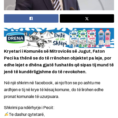
Kryetari i Komunës së Mitrovicës së Jugut, Faton
Peci ka thënë se do të rrënohen objektet pa leje, por
edhe lejet e dhëna gjatë fushatës që sipas tij mund të
jenë të kundërligjshme do të revokohen.
Në një shkrim në facebook, ai njofton se po ashtu me
ardhjen e tij në krye të kësaj komune, do të lirohen edhe
pronat komunale të uzurpuara.
Shkrimi pa ndërhyrje i Pecit:
Te dashur qytetarë,