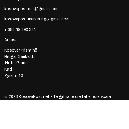
kosovapost.net@gmail.com
kosovapost.marketing@gmail.com
+ 383 49 890 321
Adresa:
Kosovë/ Prishtinë
Rruga: Garibaldi;
‘Hotel Grand’;
Kati II
Zyra nr. 13
© 2023 KosovaPost.net - Të gjitha të drejtat e rezervuara.