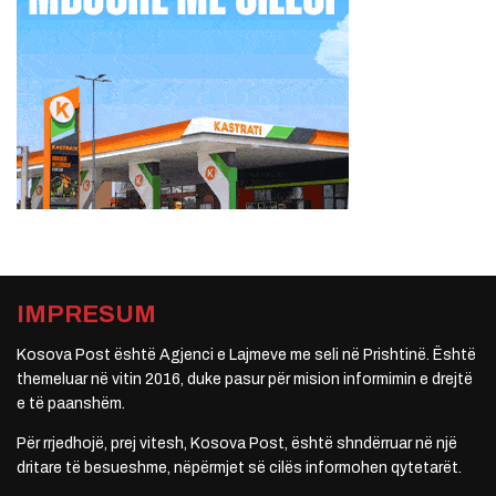
IMPRESUM
Kosova Post është Agjenci e Lajmeve me seli në Prishtinë. Është
themeluar në vitin 2016, duke pasur për mision informimin e drejtë
e të paanshëm.
Për rrjedhojë, prej vitesh, Kosova Post, është shndërruar në një
dritare të besueshme, nëpërmjet së cilës informohen qytetarët.