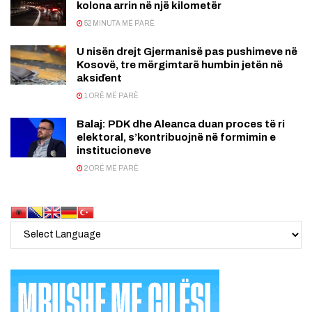
kolona arrin në një kilometër
52 MINUTA MË PARË
U nisën drejt Gjermanisë pas pushimeve në
Kosovë, tre mërgimtarë humbin jetën në
aksiďent
1 ORË MË PARË
Balaj: PDK dhe Aleanca duan proces të ri
elektoral, s’kontribuojnë në formimin e
institucioneve
2 ORË MË PARË